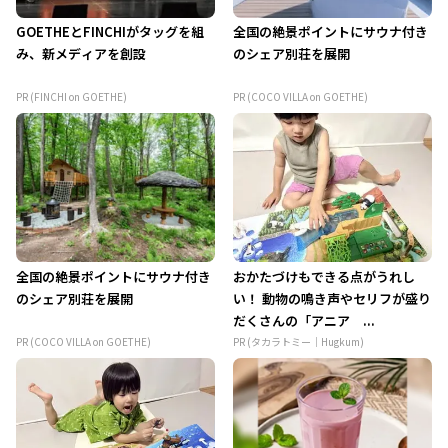
GOETHEとFINCHIがタッグを組
全国の絶景ポイントにサウナ付き
み、新メディアを創設
のシェア別荘を展開
PR (FINCHI on GOETHE)
PR (COCO VILLA on GOETHE)
全国の絶景ポイントにサウナ付き
おかたづけもできる点がうれし
のシェア別荘を展開
い！ 動物の鳴き声やセリフが盛り
だくさんの「アニア ...
PR (COCO VILLA on GOETHE)
PR (タカラトミー｜Hugkum)