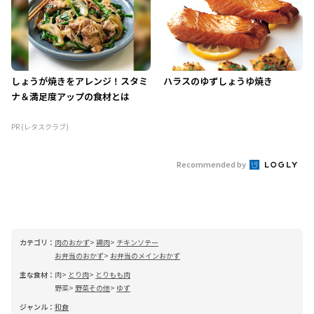
しょうが焼きをアレンジ！スタミ
ハラスのゆずしょうゆ焼き
ナ＆満足度アップの食材とは
PR (レタスクラブ)
Recommended by
カテゴリ：
肉のおかず
鶏肉
チキンソテー
お弁当のおかず
お弁当のメインおかず
主な食材：
肉
とり肉
とりもも肉
野菜
野菜その他
ゆず
ジャンル：
和食