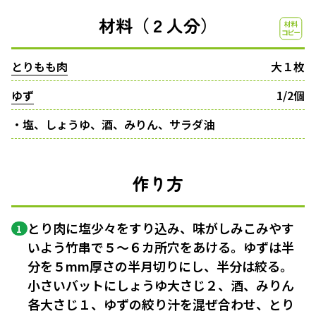
材料（２人分）
とりもも肉
大１枚
ゆず
1/2個
・塩、しょうゆ、酒、みりん、サラダ油
作り方
とり肉に塩少々をすり込み、味がしみこみやす
1
いよう竹串で５〜６カ所穴をあける。ゆずは半
分を５mm厚さの半月切りにし、半分は絞る。
小さいバットにしょうゆ大さじ２、酒、みりん
各大さじ１、ゆずの絞り汁を混ぜ合わせ、とり