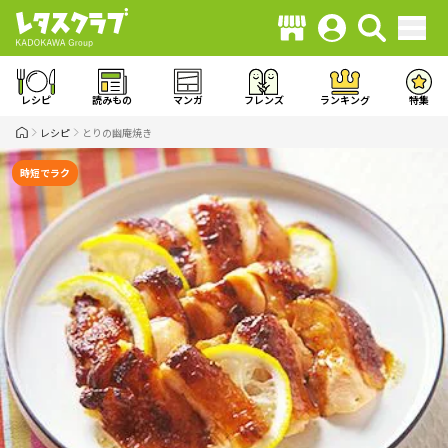
レシピ
読みもの
マンガ
フレンズ
ランキング
特集
レシピ
とりの幽庵焼き
時短でラク