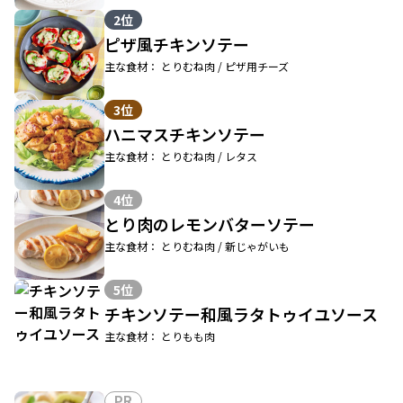
2位
ピザ風チキンソテー
主な食材： とりむね肉 / ピザ用チーズ
3位
ハニマスチキンソテー
主な食材： とりむね肉 / レタス
4位
とり肉のレモンバターソテー
主な食材： とりむね肉 / 新じゃがいも
5位
チキンソテー和風ラタトゥイユソース
主な食材： とりもも肉
PR