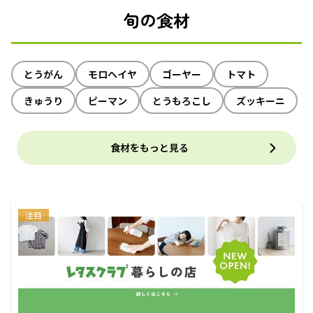
旬の食材
とうがん
モロヘイヤ
ゴーヤー
トマト
きゅうり
ピーマン
とうもろこし
ズッキーニ
食材をもっと見る
注目