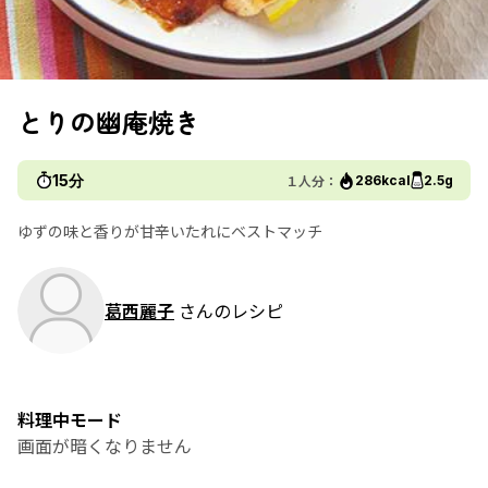
とりの幽庵焼き
15分
１人分：
286kcal
2.5g
ゆずの味と香りが甘辛いたれにベストマッチ
葛西麗子
さんのレシピ
料理中モード
画面が暗くなりません