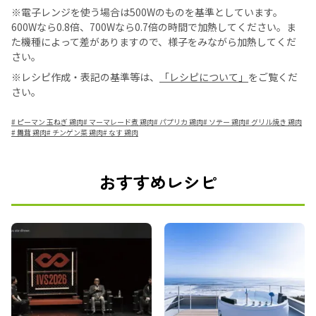
※電子レンジを使う場合は500Wのものを基準としています。
600Wなら0.8倍、700Wなら0.7倍の時間で加熱してください。ま
た機種によって差がありますので、様子をみながら加熱してくだ
さい。
※レシピ作成・表記の基準等は、
「レシピについて」
をご覧くだ
さい。
#
ピーマン 玉ねぎ 鶏肉
#
マーマレード煮 鶏肉
#
パプリカ 鶏肉
#
ソテー 鶏肉
#
グリル焼き 鶏肉
#
舞茸 鶏肉
#
チンゲン菜 鶏肉
#
なす 鶏肉
おすすめレシピ