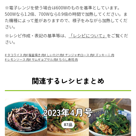
※電子レンジを使う場合は600Wのものを基準としています。
500Wなら1.2倍、700Wなら0.9倍の時間で加熱してください。ま
た機種によって差がありますので、様子をみながら加熱してくだ
さい。
※レシピ作成・表記の基準等は、
「レシピについて」
をご覧くだ
さい。
#
タコライス 肉
#
塩釜焼き 肉
#
しいたけ 肉
#
チンジャオロース 肉
#
ズッキーニ 肉
#
レモンソース 肉
#
サムギョプサル 肉
#
ちらし寿司 肉
関連するレシピまとめ
2023年4月号
87品