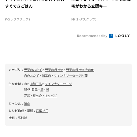
すぐできごはん
宅がわかる玄関キー
PR (レタスクラブ)
PR (レタスクラブ)
Recommended by
カテゴリ：
野菜のおかず
野菜の焼き物
野菜の焼き物 その他
肉のおかず
加工肉
ウィンナソーセージ料理
主な食材：
肉
肉加工品
ウインナソーセージ
卵･乳製品
卵
卵
野菜
葉もの
キャベツ
ジャンル：
洋食
レシピ作成・調理：
武蔵裕子
撮影：
高杉純