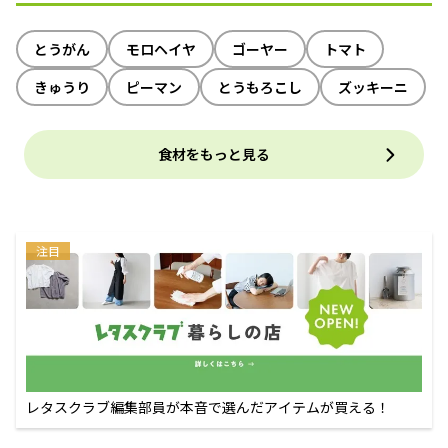
とうがん
モロヘイヤ
ゴーヤー
トマト
きゅうり
ピーマン
とうもろこし
ズッキーニ
食材をもっと見る
注目
レタスクラブ編集部員が本音で選んだアイテムが買える！