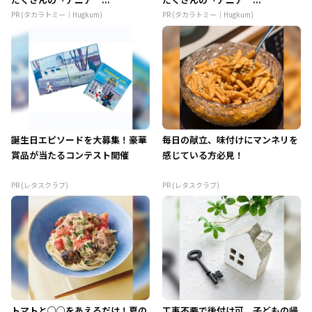
PR (タカラトミー｜Hugkum)
PR (タカラトミー｜Hugkum)
誕生日エピソードを大募集！豪華
毎日の献立、味付けにマンネリを
賞品が当たるコンテスト開催
感じている方必見！
PR (レタスクラブ)
PR (レタスクラブ)
トマトと○○をあえるだけ！夏の
工事不要で後付け可。子どもの帰