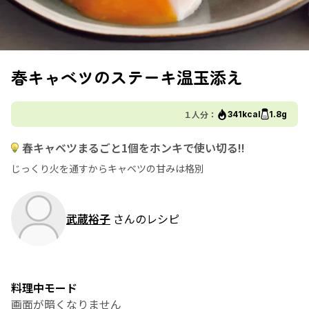
春キャベツのステーキ温玉添え
１人分：
341kcal
1.8g
春キャベツまるごと1個をホンキで使い切る!!
じっくり火を通すからキャベツの甘みは格別
武蔵裕子
さんのレシピ
料理中モード
画面が暗くなりません