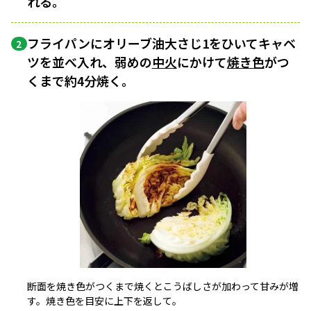
れる。
フライパンにオリーブ油大さじ1をひいてキャベ
2
ツを並べ入れ、弱めの
中火
にかけて
焼き色
がつ
くまで約4分焼く。
断面を焼き色がつくまで焼くとこうばしさが加わって甘みが増
す。焼き色を目安に上下を返して。