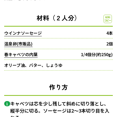
材料（２人分）
ウインナソーセージ
4本
温泉卵(市販品)
2個
春キャベツの内葉
1/4個分(約250g)
オリーブ油、バター、しょうゆ
作り方
キャベツは芯を少し残して斜めに切り落とし、
1
縦半分に切る。ソーセージは2～3本切り目を入