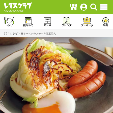
レシピ
読みもの
マンガ
フレンズ
ランキング
特集
レシピ
春キャベツのステーキ温玉添え