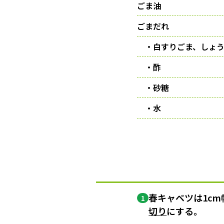
ごま油
ごまだれ
・白すりごま、しょう
・酢
・砂糖
・水
春キャベツは1c
1
切り
にする。