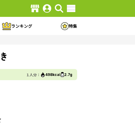
ランキング
特集
き
１人分：
498kcal
2.7g
ピ