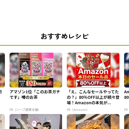
おすすめレシピ
円
アマゾン1位「このお茶ガチ
「え、こんなセールやってた
A
です」噂のお茶
の？」80％OFF以上が続々登
8
場！Amazonの本気が...
PR（ハーブ健康本舗）
PR（Amazon）
PR