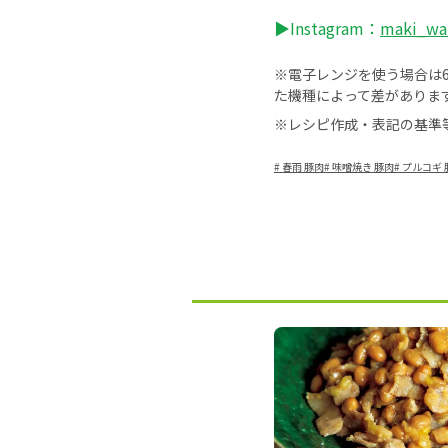
▶Instagram：
maki_wa
※電子レンジを使う場合は60
た機種によって差がありま
※レシピ作成・表記の基準
#
春雨 豚肉
#
味噌焼き 豚肉
#
プルコギ 