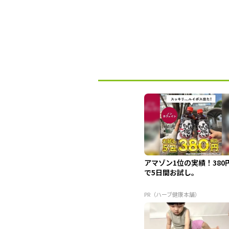
アマゾン1位の実績！380
で5日間お試し。
PR（ハーブ健康本舗）