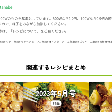
tanabe
0Wのものを基準としています。500Wなら1.2倍、700Wなら0.9倍
すので、様子をみながら加熱してください。
等は、
「レシピについて」
をご覧ください。
豚肉
#
ソテー 豚肉
#
キャベツ ピーマン 豚肉
#
オイスターソース 卵 豚肉
#
ズッキーニ 豚肉
#
大根 煮物 
関連するレシピまとめ
2023年5月号
83品