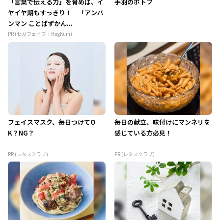
「言葉で伝える力」を育めば、イ
手羽のポトフ
ヤイヤ期もすっきり！ 「アンパ
ンマン ことばずかん...
PR (セガフェイブ｜HugKum)
フェイスマスク、毎日つけてO
毎日の献立、味付けにマンネリを
K？NG？
感じている方必見！
PR (レタスクラブ)
PR (レタスクラブ)