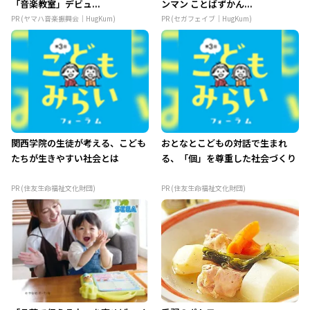
「音楽教室」デビュ...
ンマン ことばずかん...
PR (ヤマハ音楽振興会｜HugKum)
PR (セガフェイブ｜HugKum)
関西学院の生徒が考える、こども
おとなとこどもの対話で生まれ
たちが生きやすい社会とは
る、「個」を尊重した社会づくり
PR (住友生命福祉文化財団)
PR (住友生命福祉文化財団)