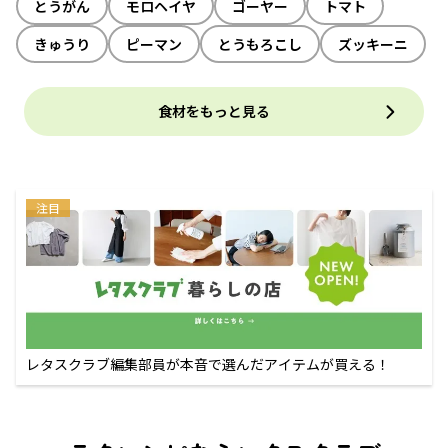
とうがん
モロヘイヤ
ゴーヤー
トマト
きゅうり
ピーマン
とうもろこし
ズッキーニ
食材をもっと見る
注目
レタスクラブ編集部員が本音で選んだアイテムが買える！