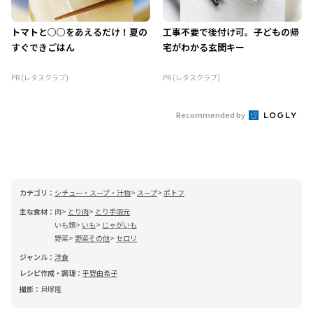
トマトと○○をあえるだけ！夏の
工事不要で後付け可。子どもの帰
すぐできごはん
宅がわかる玄関キー
PR (レタスクラブ)
PR (レタスクラブ)
Recommended by
カテゴリ：
シチュー・スープ・汁物
スープ
ポトフ
主な食材：
肉
とり肉
とり手羽元
いも類
いも
じゃがいも
野菜
野菜その他
セロリ
ジャンル：
洋食
レシピ作成・調理：
平野由希子
撮影：
貝塚隆