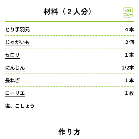
材料（２人分）
とり手羽元
４本
じゃがいも
２個
セロリ
１本
にんじん
1/2本
長ねぎ
１本
ローリエ
１枚
塩、こしょう
作り方