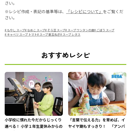
さい。
※レシピ作成・表記の基準等は、
「レシピについて」
をご覧くだ
さい。
#
もやし スープ
#
なめこ スープ
#
そら豆 スープ
#
スープ ワンタンの皮
#
ごぼう スープ
#
キャベツ スープ トマト
#
スープ 新玉ねぎ
#
スープ レタス
おすすめレシピ
小学校に慣れた今だからじっくり
「言葉で伝える力」を育めば、イ
選べる！ 小学１年生夏休みからの
ヤイヤ期もすっきり！ 「アンパ