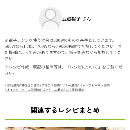
武蔵裕子
さん
※電子レンジを使う場合は600Wのものを基準としています。
500Wなら1.2倍、700Wなら0.9倍の時間で加熱してください。ま
た機種によって差がありますので、様子をみながら加熱してくだ
さい。
※レシピ作成・表記の基準等は、
「レシピについて」
をご覧くだ
さい。
#
春雨 豚肉
#
味噌焼き 豚肉
#
プルコギ 豚肉
#
ソテー 豚肉
#
キャベツ ピーマン 豚肉
#
オイスターソース 卵 豚肉
#
ズッキーニ 豚肉
#
大根 煮物 豚肉
関連するレシピまとめ