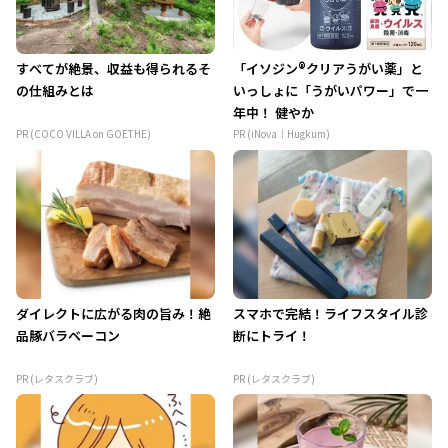
すべてが絶景、収益も得られるそ
「イソジン®クリアうがい薬」と
の仕組みとは
いっしょに「うがいパワー」で一
年中！ 健やか
PR (COCO VILLA on GOETHE)
PR (iNova｜Hugkum)
ダイレクトに広がる肉の旨み！絶
スマホで完結！ライフスタイル診
品豚バラベーコン
断にトライ！
PR (レタスクラブ)
PR (レタスクラブ)