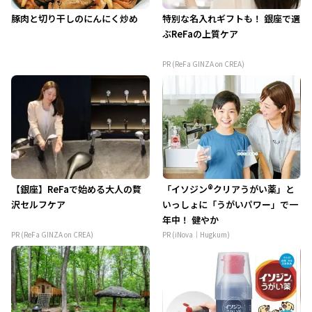
豚肉と切り干しのにんにく炒め
特別な名入れギフトも！ 銀座で選
ぶReFaの上質ケア
PR (ReFa GINZA on CREA)
【銀座】ReFaで始める大人の贅
「イソジン®クリアうがい薬」と
沢セルフケア
いっしょに「うがいパワー」で一
年中！ 健やか
PR (ReFa GINZA on CREA)
PR (iNova｜Hugkum)