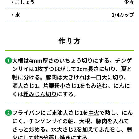
・こしょう
少々
・水
1/4カップ
作り方
大根は4mm厚さの
いちょう切り
にする。チンゲ
1
ンサイは1枚ずつはがして2cm長さに切り、葉と
軸に分ける。豚肉は大きければ一口大に切り、
酒大さじ1、片栗粉小さじ1をもみ込む。にんに
くは
粗みじん切り
にする。
フライパンにごま油大さじ1を
中火
で熱し、にん
2
にく、チンゲンサイの軸、大根、豚肉を入れて
さっと炒める。水大さじ2を加えてふたをし、
弱
火
にして約5分蒸し焼きにする。