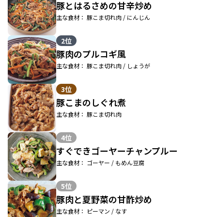
豚とはるさめの甘辛炒め
主な食材： 豚こま切れ肉 / にんじん
2位
豚肉のプルコギ風
主な食材： 豚こま切れ肉 / しょうが
3位
豚こまのしぐれ煮
主な食材： 豚こま切れ肉
4位
すぐできゴーヤーチャンプルー
主な食材： ゴーヤー / もめん豆腐
5位
豚肉と夏野菜の甘酢炒め
主な食材： ピーマン / なす