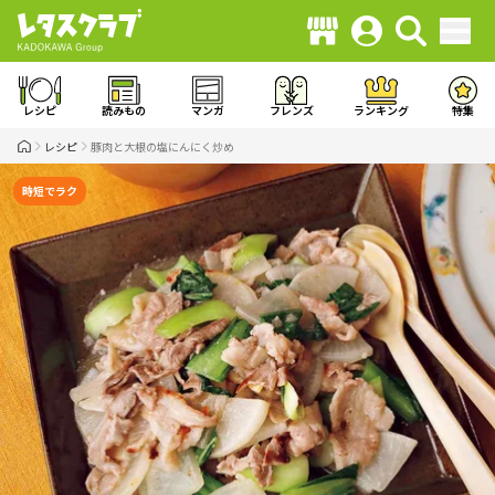
レシピ
読みもの
マンガ
フレンズ
ランキング
特集
レシピ
豚肉と大根の塩にんにく炒め
時短でラク