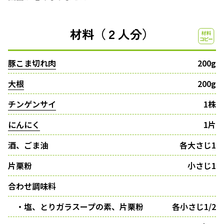
材料（２人分）
豚こま切れ肉
200g
大根
200g
チンゲンサイ
1株
にんにく
1片
酒、ごま油
各大さじ1
片栗粉
小さじ1
合わせ調味料
・塩、とりガラスープの素、片栗粉
各小さじ1/2