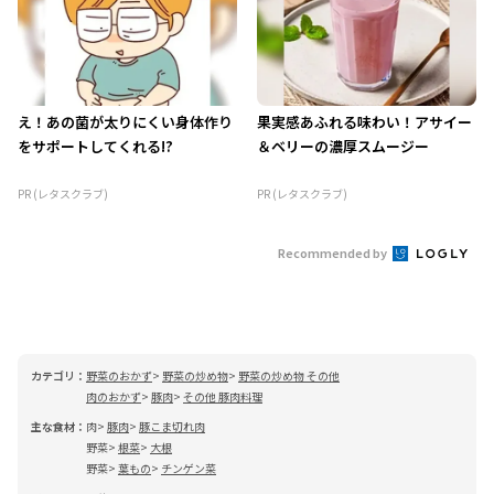
え！あの菌が太りにくい身体作り
果実感あふれる味わい！アサイー
をサポートしてくれる!?
＆ベリーの濃厚スムージー
PR (レタスクラブ)
PR (レタスクラブ)
Recommended by
カテゴリ：
野菜のおかず
野菜の炒め物
野菜の炒め物 その他
肉のおかず
豚肉
その他 豚肉料理
主な食材：
肉
豚肉
豚こま切れ肉
野菜
根菜
大根
野菜
葉もの
チンゲン菜