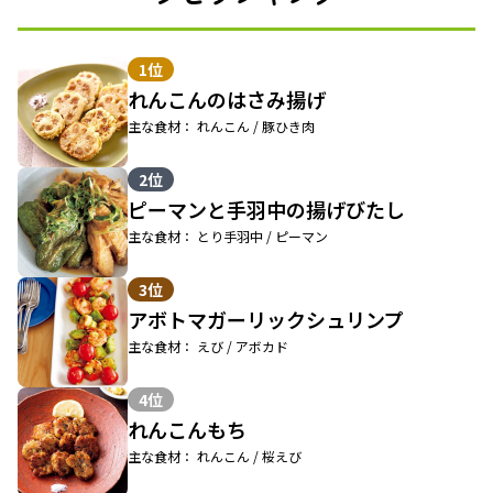
1位
れんこんのはさみ揚げ
主な食材： れんこん / 豚ひき肉
2位
ピーマンと手羽中の揚げびたし
主な食材： とり手羽中 / ピーマン
3位
アボトマガーリックシュリンプ
主な食材： えび / アボカド
4位
れんこんもち
主な食材： れんこん / 桜えび