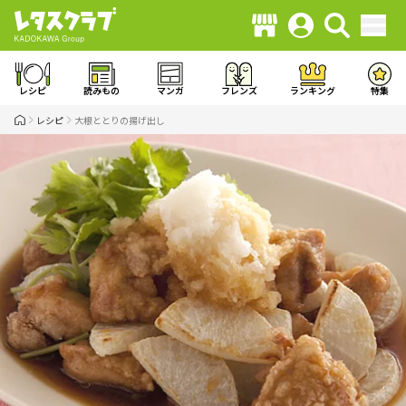
レシピ
読みもの
マンガ
フレンズ
ランキング
特集
レシピ
大根ととりの揚げ出し