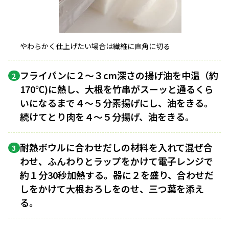
やわらかく仕上げたい場合は繊維に直角に切る
フライパンに２〜３cm深さの揚げ油を
中温
（約
2
170℃)に熱し、大根を竹串がスーッと通るくら
いになるまで４〜５分素揚げにし、油をきる。
続けてとり肉を４〜５分揚げ、油をきる。
耐熱ボウルに合わせだしの材料を入れて混ぜ合
3
わせ、ふんわりとラップをかけて電子レンジで
約１分30秒加熱する。器に２を盛り、合わせだ
しをかけて大根おろしをのせ、三つ葉を添え
る。