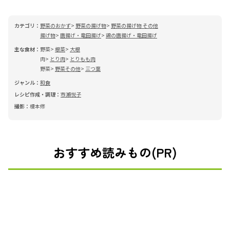
カテゴリ：
野菜のおかず
野菜の揚げ物
野菜の揚げ物 その他
揚げ物
唐揚げ・竜田揚げ
鶏の唐揚げ・竜田揚げ
主な食材：
野菜
根菜
大根
肉
とり肉
とりもも肉
野菜
野菜その他
三つ葉
ジャンル：
和食
レシピ作成・調理：
市瀬悦子
撮影：
榎本修
おすすめ読みもの(PR)