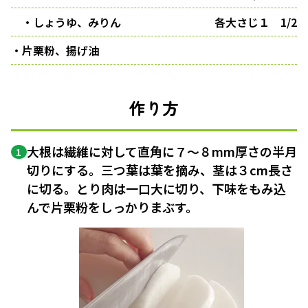
・しょうゆ、みりん
各大さじ１ 1/2
・片栗粉、揚げ油
作り方
大根は繊維に対して直角に７〜８mm厚さの半月
1
切りにする。三つ葉は葉を摘み、茎は３cm長さ
に切る。とり肉は一口大に切り、下味をもみ込
んで片栗粉をしっかりまぶす。