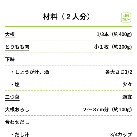
材料（２人分）
大根
1/3本（約400g)
とりもも肉
小１枚（約200g)
下味
・しょうが汁、酒
各大さじ1/2
・塩
少々
三つ葉
適宜
大根おろし
２〜３cm分（約100g)
合わせだし
・だし汁
3/4カップ