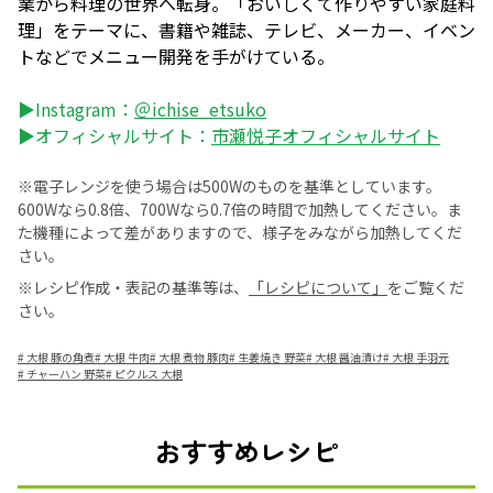
業から料理の世界へ転身。「おいしくて作りやすい家庭料
理」をテーマに、書籍や雑誌、テレビ、メーカー、イベン
トなどでメニュー開発を手がけている。
▶Instagram：
＠ichise_etsuko
▶オフィシャルサイト：
市瀬悦子オフィシャルサイト
※電子レンジを使う場合は500Wのものを基準としています。
600Wなら0.8倍、700Wなら0.7倍の時間で加熱してください。ま
た機種によって差がありますので、様子をみながら加熱してくだ
さい。
※レシピ作成・表記の基準等は、
「レシピについて」
をご覧くだ
さい。
#
大根 豚の角煮
#
大根 牛肉
#
大根 煮物 豚肉
#
生姜焼き 野菜
#
大根 醤油漬け
#
大根 手羽元
#
チャーハン 野菜
#
ピクルス 大根
おすすめレシピ