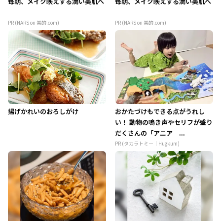
毎朝、メイク映えする潤い美肌へ
毎朝、メイク映えする潤い美肌へ
PR (NARS on 美的.com)
PR (NARS on 美的.com)
揚げかれいのおろしがけ
おかたづけもできる点がうれし
い！ 動物の鳴き声やセリフが盛り
だくさんの「アニア ...
PR (タカラトミー｜Hugkum)