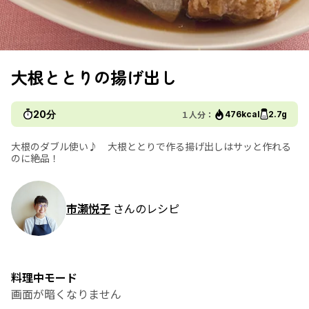
大根ととりの揚げ出し
20分
１人分：
476kcal
2.7g
大根のダブル使い♪ 大根ととりで作る揚げ出しはサッと作れる
のに絶品！
市瀬悦子
さんのレシピ
料理中モード
画面が暗くなりません