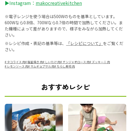
▶Instagram：
makocreativekitchen
※電子レンジを使う場合は500Wのものを基準としています。
600Wなら0.8倍、700Wなら0.7倍の時間で加熱してください。ま
た機種によって差がありますので、様子をみながら加熱してくだ
さい。
※レシピ作成・表記の基準等は、
「レシピについて」
をご覧くだ
さい。
#
タコライス 肉
#
塩釜焼き 肉
#
しいたけ 肉
#
チンジャオロース 肉
#
ズッキーニ 肉
#
レモンソース 肉
#
サムギョプサル 肉
#
ちらし寿司 肉
おすすめレシピ