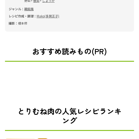
野菜
根菜
しょうが
ジャンル：
韓国風
レシピ作成・調理：
Mako(多賀正子)
撮影：
榎本修
おすすめ読みもの(PR)
とりむね肉の人気レシピランキ
ング