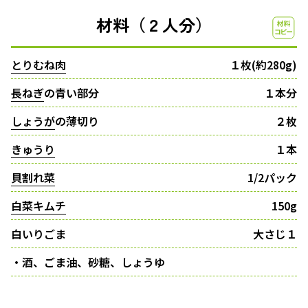
材料（２人分）
とりむね肉
１枚(約280g)
長ねぎ
の青い部分
１本分
しょうが
の薄切り
２枚
きゅうり
１本
貝割れ菜
1/2パック
白菜キムチ
150g
白いりごま
大さじ１
・酒、ごま油、砂糖、しょうゆ