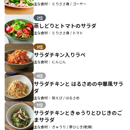
主な食材： とりささ身 / ゴーヤー
2位
蒸しどりとトマトのサラダ
主な食材： とりささ身 / トマト
3位
サラダチキン入りラぺ
主な食材： にんじん
4位
サラダチキンと はるさめの中華風サラ
ダ
主な食材： 桜えび / はるさめ
5位
サラダチキンときゅうりとひじきのご
まサラダ
主な食材： きゅうり / 芽ひじき(乾燥)