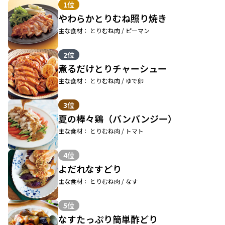
1位
やわらかとりむね照り焼き
主な食材： とりむね肉 / ピーマン
2位
煮るだけとりチャーシュー
主な食材： とりむね肉 / ゆで卵
3位
夏の棒々鶏（バンバンジー）
主な食材： とりむね肉 / トマト
4位
よだれなすどり
主な食材： とりむね肉 / なす
5位
なすたっぷり簡単酢どり