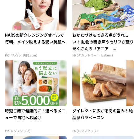
NARSの新クレンジングオイルで
おかたづけもできる点がうれし
毎朝、メイク映えする潤い美肌へ
い！ 動物の鳴き声やセリフが盛り
だくさんの「アニア ...
PR (NARS on 美的.com)
PR (タカラトミー｜Hugkum)
時短ご飯で健康的に！選べるメニ
ダイレクトに広がる肉の旨み！絶
ューで自宅へお届け
品豚バラベーコン
PR (レタスクラブ)
PR (レタスクラブ)