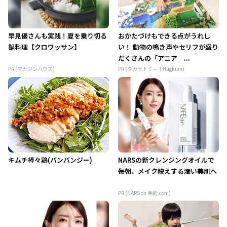
早見優さんも実践！夏を乗り切る
おかたづけもできる点がうれし
鍋料理【クロワッサン】
い！ 動物の鳴き声やセリフが盛り
だくさんの「アニア ...
PR (マガジンハウス)
PR (タカラトミー｜Hugkum)
キムチ棒々鶏(バンバンジー)
NARSの新クレンジングオイルで
毎朝、メイク映えする潤い美肌へ
PR (NARS on 美的.com)