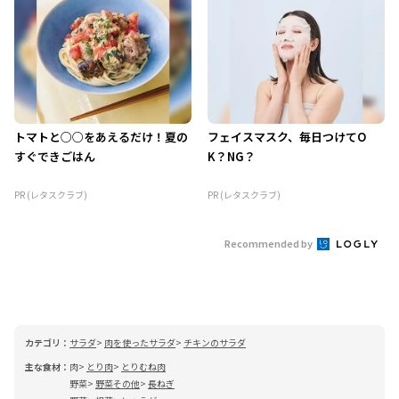
トマトと○○をあえるだけ！夏の
フェイスマスク、毎日つけてO
すぐできごはん
K？NG？
PR (レタスクラブ)
PR (レタスクラブ)
Recommended by
カテゴリ：
サラダ
肉を使ったサラダ
チキンのサラダ
主な食材：
肉
とり肉
とりむね肉
野菜
野菜その他
長ねぎ