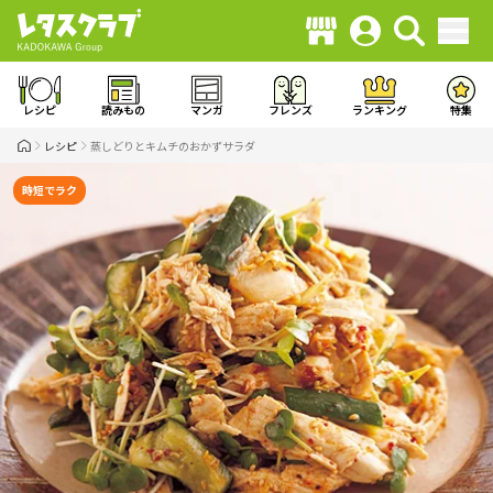
レシピ
読みもの
マンガ
フレンズ
ランキング
特集
レシピ
蒸しどりとキムチのおかずサラダ
時短でラク