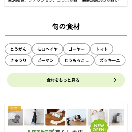
えるECサイト
旬の食材
とうがん
モロヘイヤ
ゴーヤー
トマト
きゅうり
ピーマン
とうもろこし
ズッキーニ
食材をもっと見る
注目