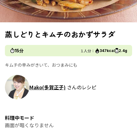
蒸しどりとキムチのおかずサラダ
15分
１人分：
347kcal
2.4g
キムチの辛みがきいて、おつまみにも
Mako(多賀正子)
さんのレシピ
料理中モード
画面が暗くなりません