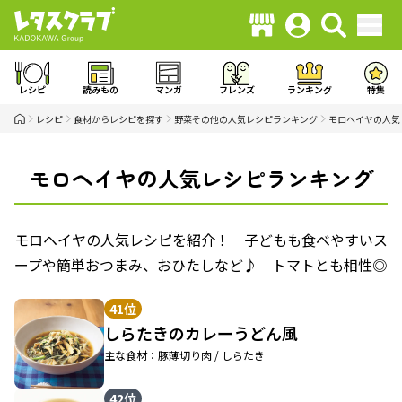
レシピ
読みもの
マンガ
フレンズ
ランキング
特集
レシピ
食材からレシピを探す
野菜その他の人気レシピランキング
モロヘイヤの人気
モロヘイヤの人気レシピランキング
モロヘイヤの人気レシピを紹介！ 子どもも食べやすいス
ープや簡単おつまみ、おひたしなど♪ トマトとも相性◎
41位
しらたきのカレーうどん風
主な食材：豚薄切り肉 / しらたき
42位