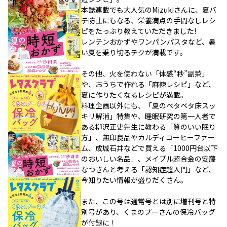
本誌連載でも大人気のMizukiさんに、夏バ
テ防止にもなる、栄養満点の手間なしレシ
ピをたっぷり教えていただきました!
レンチンおかずやワンパンパスタなど、暑
い夏を乗り切るテクが満載です。
その他、火を使わない「体感“秒”副菜」
や、おうちで作れる「麻辣レシピ」など、
夏に作りたくなるレシピが満載。
料理企画以外にも、「夏のベタベタ床スッ
キリ解消」特集や、睡眠研究の第一人者で
ある柳沢正史先生に教わる「質のいい眠り
方」、無印良品やカルディコーヒーファー
ム、成城石井などで買える「1000円台以下
のおいしい名品」、メイプル超合金の安藤
なつさんと考える「認知症超入門」など、
今知りたい情報が盛りだくさん。
また、この号は通常号とは別に増刊号と特
別号があり、くまのプーさんの保冷バッグ
が付録に！