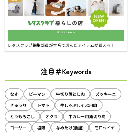
レタスクラブ編集部員が本音で選んだアイテムが買える！
注目＃Keywords
なす
ピーマン
牛切り落とし肉
ズッキーニ
きゅうり
トマト
牛しゃぶしゃぶ用肉
とうもろこし
オクラ
牛カレー用角切り肉
ゴーヤー
塩鮭
なめたけ(瓶詰)
モロヘイヤ