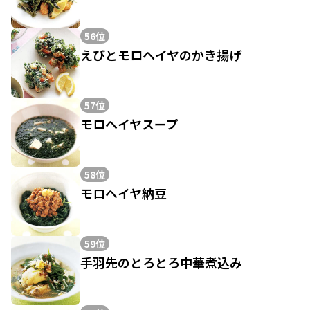
56位
えびとモロヘイヤのかき揚げ
57位
モロヘイヤスープ
58位
モロヘイヤ納豆
59位
手羽先のとろとろ中華煮込み