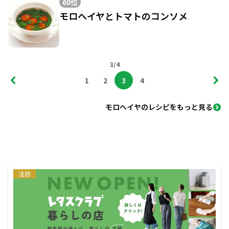
60位
モロヘイヤとトマトのコンソメ
3/4
1
2
3
4
モロヘイヤのレシピをもっと見る
注目