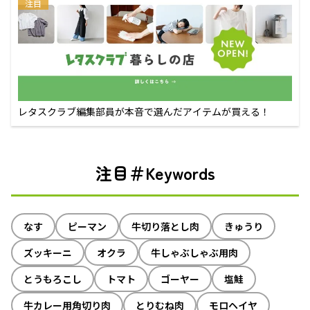
注目
レタスクラブ編集部員が本音で選んだアイテムが買える！
注目＃Keywords
なす
ピーマン
牛切り落とし肉
きゅうり
ズッキーニ
オクラ
牛しゃぶしゃぶ用肉
とうもろこし
トマト
ゴーヤー
塩鮭
牛カレー用角切り肉
とりむね肉
モロヘイヤ