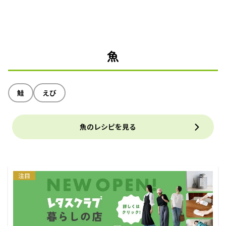
魚
鮭
えび
魚のレシピを見る
注目