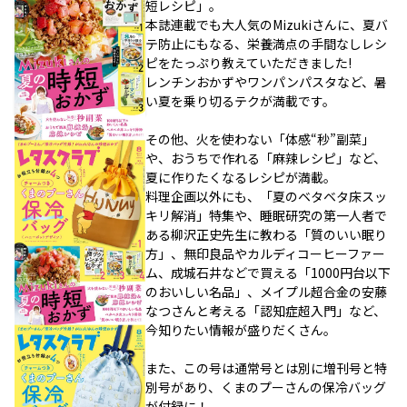
短レシピ」。
本誌連載でも大人気のMizukiさんに、夏バ
テ防止にもなる、栄養満点の手間なしレシ
ピをたっぷり教えていただきました!
レンチンおかずやワンパンパスタなど、暑
い夏を乗り切るテクが満載です。
その他、火を使わない「体感“秒”副菜」
や、おうちで作れる「麻辣レシピ」など、
夏に作りたくなるレシピが満載。
料理企画以外にも、「夏のベタベタ床スッ
キリ解消」特集や、睡眠研究の第一人者で
ある柳沢正史先生に教わる「質のいい眠り
方」、無印良品やカルディコーヒーファー
ム、成城石井などで買える「1000円台以下
のおいしい名品」、メイプル超合金の安藤
なつさんと考える「認知症超入門」など、
今知りたい情報が盛りだくさん。
また、この号は通常号とは別に増刊号と特
別号があり、くまのプーさんの保冷バッグ
が付録に！