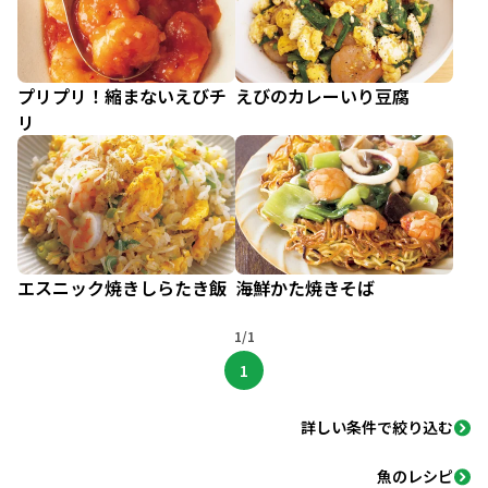
プリプリ！縮まないえびチ
えびのカレーいり豆腐
リ
エスニック焼きしらたき飯
海鮮かた焼きそば
1/1
1
詳しい条件で絞り込む
魚のレシピ