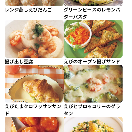
レンジ蒸しえびだんご
グリーンピースのレモンバ
ターパスタ
揚げ出し豆腐
えびのオープン揚げサンド
えびたまクロワッサンサン
えびとブロッコリーのグラ
ド
タン