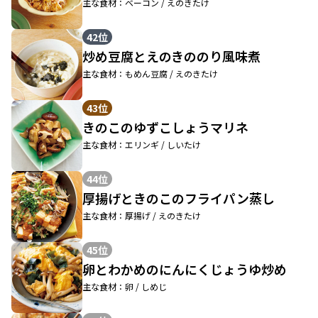
主な食材：ベーコン / えのきたけ
42位
炒め豆腐とえのきののり風味煮
主な食材：もめん豆腐 / えのきたけ
43位
きのこのゆずこしょうマリネ
主な食材：エリンギ / しいたけ
44位
厚揚げときのこのフライパン蒸し
主な食材：厚揚げ / えのきたけ
45位
卵とわかめのにんにくじょうゆ炒め
主な食材：卵 / しめじ