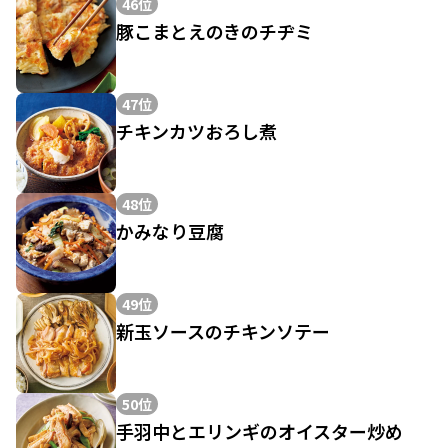
46位
豚こまとえのきのチヂミ
47位
チキンカツおろし煮
48位
かみなり豆腐
49位
新玉ソースのチキンソテー
50位
手羽中とエリンギのオイスター炒め