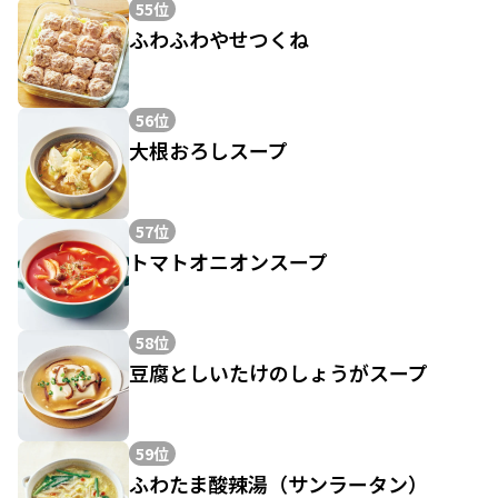
55位
ふわふわやせつくね
56位
大根おろしスープ
57位
トマトオニオンスープ
58位
豆腐としいたけのしょうがスープ
59位
ふわたま酸辣湯（サンラータン）