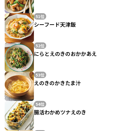
51位
シーフード天津飯
52位
にらとえのきのおかかあえ
53位
えのきのかきたま汁
54位
腸活わかめツナえのき