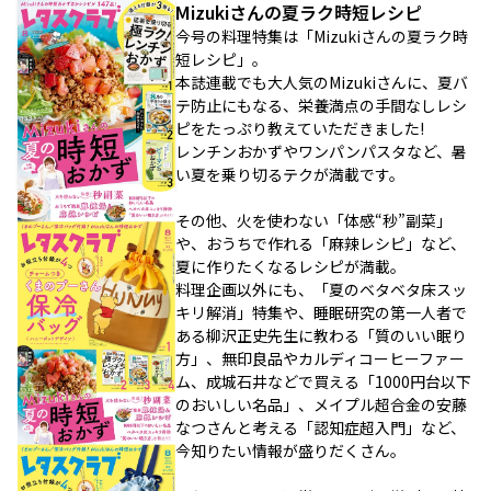
Mizukiさんの夏ラク時短レシピ
今号の料理特集は「Mizukiさんの夏ラク時
短レシピ」。
本誌連載でも大人気のMizukiさんに、夏バ
テ防止にもなる、栄養満点の手間なしレシ
ピをたっぷり教えていただきました!
レンチンおかずやワンパンパスタなど、暑
い夏を乗り切るテクが満載です。
その他、火を使わない「体感“秒”副菜」
や、おうちで作れる「麻辣レシピ」など、
夏に作りたくなるレシピが満載。
料理企画以外にも、「夏のベタベタ床スッ
キリ解消」特集や、睡眠研究の第一人者で
ある柳沢正史先生に教わる「質のいい眠り
方」、無印良品やカルディコーヒーファー
ム、成城石井などで買える「1000円台以下
のおいしい名品」、メイプル超合金の安藤
なつさんと考える「認知症超入門」など、
今知りたい情報が盛りだくさん。