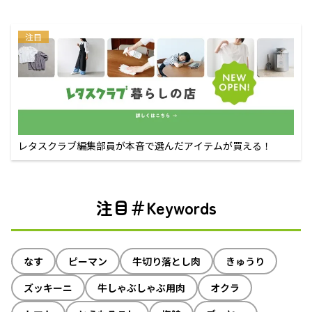
注目
レタスクラブ編集部員が本音で選んだアイテムが買える！
注目＃Keywords
なす
ピーマン
牛切り落とし肉
きゅうり
ズッキーニ
牛しゃぶしゃぶ用肉
オクラ