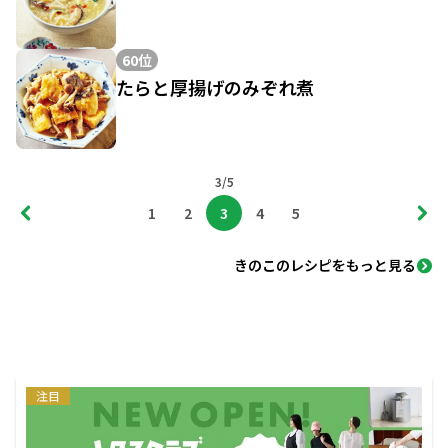
60位
たらと厚揚げのみぞれ煮
3/5
1
2
3
4
5
きのこのレシピをもっと見る
注目