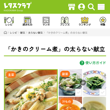
レシピ
読みもの
マンガ
フレンズ
ランキング
特集
レシピ
献立
太らない献立
「かきのクリーム煮」の太らない献立
「かきのクリーム煮」の太らない献立
使い方ガイド
副菜
主菜
汁もの