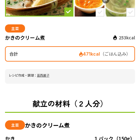
主菜
かきのクリーム煮
253kcal
合計
（ごはん込み）
471kcal
レシピ作成・調理：
葛西麗子
献立の材料（２人分）
かきのクリーム煮
主菜
かき
１パック（150g）