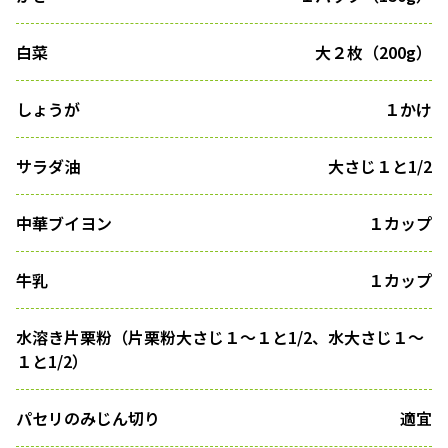
白菜
大２枚（200g）
しょうが
１かけ
サラダ油
大さじ１と1/2
中華ブイヨン
１カップ
牛乳
１カップ
水溶き片栗粉（片栗粉大さじ１〜１と1/2、水大さじ１〜
１と1/2）
パセリのみじん切り
適宜