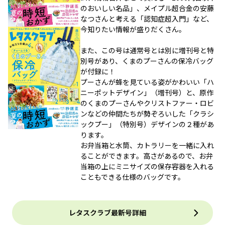
のおいしい名品」、メイプル超合金の安藤
なつさんと考える「認知症超入門」など、
今知りたい情報が盛りだくさん。
また、この号は通常号とは別に増刊号と特
別号があり、くまのプーさんの保冷バッグ
が付録に！
プーさんが蜂を見ている姿がかわいい「ハ
ニーポットデザイン」（増刊号）と、原作
のくまのプーさんやクリストファー・ロビ
ンなどの仲間たちが勢ぞろいした「クラシ
ックプー」（特別号）デザインの２種があ
ります。
お弁当箱と水筒、カトラリーを一緒に入れ
ることができます。高さがあるので、お弁
当箱の上にミニサイズの保存容器を入れる
こともできる仕様のバッグです。
レタスクラブ最新号詳細