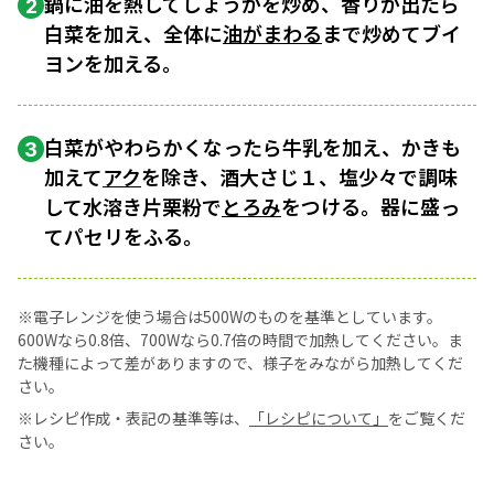
鍋に油を熱してしょうがを炒め、香りが出たら
2
白菜を加え、全体に
油がまわる
まで炒めてブイ
ヨンを加える。
白菜がやわらかくなったら牛乳を加え、かきも
3
加えて
アク
を除き、酒大さじ１、塩少々で調味
して水溶き片栗粉で
とろみ
をつける。器に盛っ
てパセリをふる。
※電子レンジを使う場合は500Wのものを基準としています。
600Wなら0.8倍、700Wなら0.7倍の時間で加熱してください。ま
た機種によって差がありますので、様子をみながら加熱してくだ
さい。
※レシピ作成・表記の基準等は、
「レシピについて」
をご覧くだ
さい。