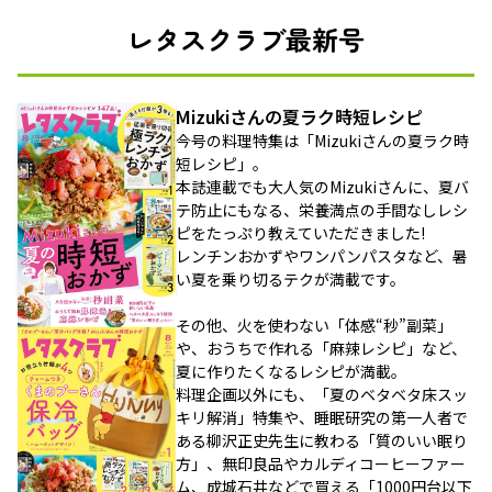
レタスクラブ最新号
Mizukiさんの夏ラク時短レシピ
今号の料理特集は「Mizukiさんの夏ラク時
短レシピ」。
本誌連載でも大人気のMizukiさんに、夏バ
テ防止にもなる、栄養満点の手間なしレシ
ピをたっぷり教えていただきました!
レンチンおかずやワンパンパスタなど、暑
い夏を乗り切るテクが満載です。
その他、火を使わない「体感“秒”副菜」
や、おうちで作れる「麻辣レシピ」など、
夏に作りたくなるレシピが満載。
料理企画以外にも、「夏のベタベタ床スッ
キリ解消」特集や、睡眠研究の第一人者で
ある柳沢正史先生に教わる「質のいい眠り
方」、無印良品やカルディコーヒーファー
ム、成城石井などで買える「1000円台以下