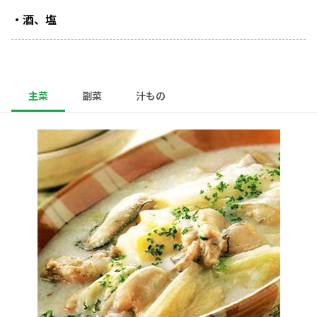
・酒、塩
主菜
副菜
汁もの