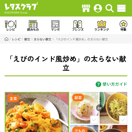
レシピ
読みもの
マンガ
フレンズ
ランキング
特集
レシピ
献立
太らない献立
「えびのインド風炒め」の太らない献立
「えびのインド風炒め」の太らない献
立
使い方ガイド
副菜
主菜
汁もの