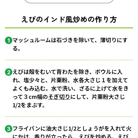
えびのインド風炒めの作り方
マッシュルームは石づきを除いて、薄切りにす
1
る。
えびは殻をむいて背わたを除き、ボウルに入
2
れ、塩少々と、片栗粉、水各大さじ１を加えて
よくもみ込む。水で洗い、ざるに上げて水をき
って３cm幅の
そぎ切り
にして、片栗粉大さじ
1/2をまぶす。
フライパンに油大さじ1/2としょうがを入れて火
3
にかけ、香りが立ったら、えびを炒める。えび