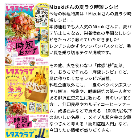
Mizukiさんの夏ラク時短レシピ
今号の料理特集は「Mizukiさんの夏ラク時
短レシピ」。
本誌連載でも大人気のMizukiさんに、夏バ
テ防止にもなる、栄養満点の手間なしレシ
ピをたっぷり教えていただきました!
レンチンおかずやワンパンパスタなど、暑
い夏を乗り切るテクが満載です。
その他、火を使わない「体感“秒”副菜」
や、おうちで作れる「麻辣レシピ」など、
夏に作りたくなるレシピが満載。
料理企画以外にも、「夏のベタベタ床スッ
キリ解消」特集や、睡眠研究の第一人者で
ある柳沢正史先生に教わる「質のいい眠り
方」、無印良品やカルディコーヒーファー
ム、成城石井などで買える「1000円台以下
のおいしい名品」、メイプル超合金の安藤
なつさんと考える「認知症超入門」など、
今知りたい情報が盛りだくさん。