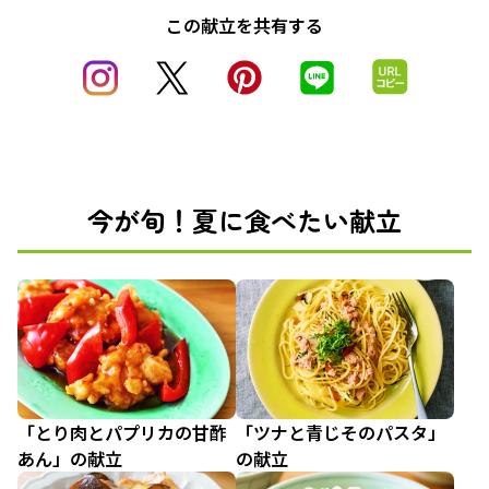
この献立を共有する
今が旬！夏に食べたい献立
「とり肉とパプリカの甘酢
「ツナと青じそのパスタ」
あん」の献立
の献立