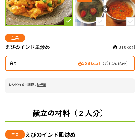
主菜
えびのインド風炒め
310kcal
合計
（ごはん込み）
528kcal
レシピ作成・調理：
秋元薫
献立の材料（２人分）
えびのインド風炒め
主菜