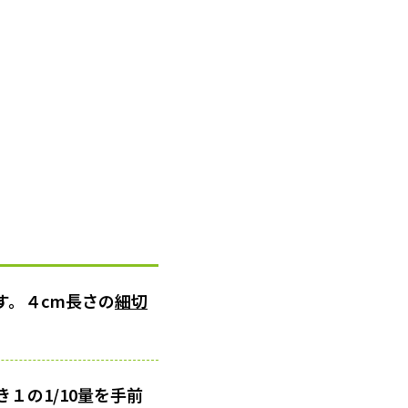
す。４cm長さの
細切
１の1/10量を手前