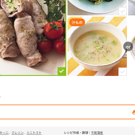
汁もの
ル
キーニ
、
クレソン
、
ミニトマト
レシピ作成・調理：
牛尾理恵