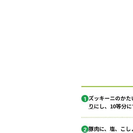
ズッキーニのかた
1
り
にし、10等分
豚肉に、塩、こし
2