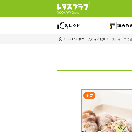
レシピ
読みも
レシピ
献立
太らない献立
「ズッキーニの
主菜