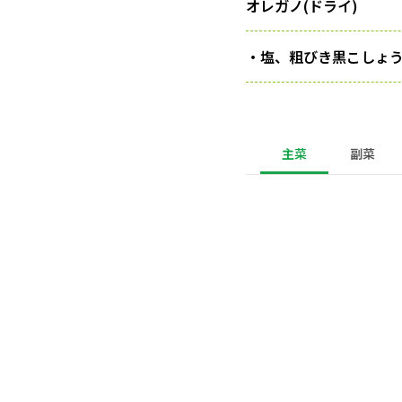
オレガノ(ドライ)
・塩、粗びき黒こしょ
主菜
副菜