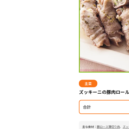
主菜
ズッキーニの豚肉ロー
合計
主な食材：
豚ロース薄切り肉
、
ズッ