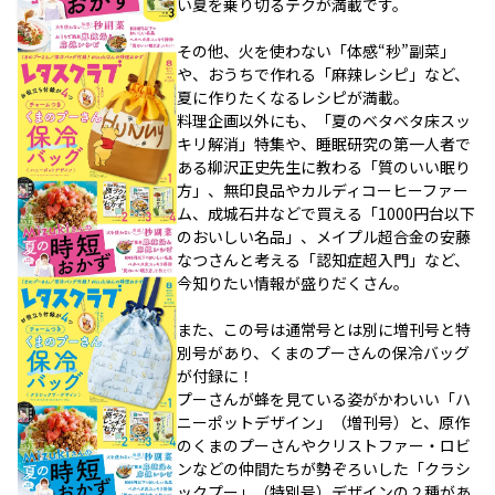
い夏を乗り切るテクが満載です。
その他、火を使わない「体感“秒”副菜」
や、おうちで作れる「麻辣レシピ」など、
夏に作りたくなるレシピが満載。
料理企画以外にも、「夏のベタベタ床スッ
キリ解消」特集や、睡眠研究の第一人者で
ある柳沢正史先生に教わる「質のいい眠り
方」、無印良品やカルディコーヒーファー
ム、成城石井などで買える「1000円台以下
のおいしい名品」、メイプル超合金の安藤
なつさんと考える「認知症超入門」など、
今知りたい情報が盛りだくさん。
また、この号は通常号とは別に増刊号と特
別号があり、くまのプーさんの保冷バッグ
が付録に！
プーさんが蜂を見ている姿がかわいい「ハ
ニーポットデザイン」（増刊号）と、原作
のくまのプーさんやクリストファー・ロビ
ンなどの仲間たちが勢ぞろいした「クラシ
ックプー」（特別号）デザインの２種があ