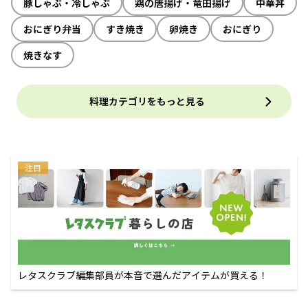
豚しゃぶ・冷しゃぶ
鶏の唐揚げ・竜田揚げ
中華丼
おにぎり弁当
すき焼き
卵焼き
おにぎり
焼きなす
料理カテゴリをもっと見る
注目
レタスクラブ編集部員が本音で選んだアイテムが買える！