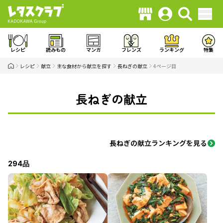
レシピ
読みもの
マンガ
フレンズ
ランキング
特集
レシピ
献立
主な食材から献立を探す
長ねぎの献立
4ページ目
長ねぎの献立
長ねぎの献立ランキングを見る
294品