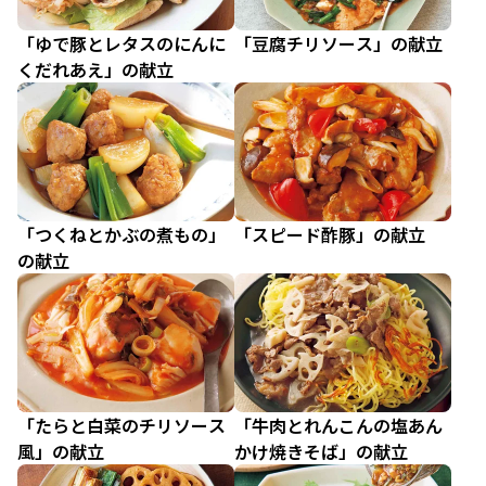
「ゆで豚とレタスのにんに
「豆腐チリソース」の献立
くだれあえ」の献立
「つくねとかぶの煮もの」
「スピード酢豚」の献立
の献立
「たらと白菜のチリソース
「牛肉とれんこんの塩あん
風」の献立
かけ焼きそば」の献立