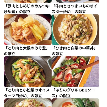
「豚肉としめじのめんつゆ
「牛肉とさつまいものオイ
炒め煮」の献立
スター炒め」の献立
「とり肉と大根のみそ煮」
「ひき肉と白菜の中華丼」
の献立
の献立
「とり肉と小松菜のオイス
「ぶりのグリル BBQソー
ターマヨ炒め」の献立
ス」の献立