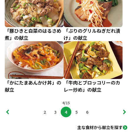
「豚ひきと白菜のはるさめ
「ぶりのグリルねぎだれ漬
煮」の献立
け」の献立
「かにたまあんかけ丼」の
「牛肉とブロッコリーのカ
献立
レー炒め」の献立
4/15
2
3
4
5
6
主な食材から献立を探す