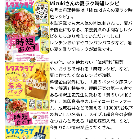
Mizukiさんの夏ラク時短レシピ
今号の料理特集は「Mizukiさんの夏ラク時
短レシピ」。
本誌連載でも大人気のMizukiさんに、夏バ
テ防止にもなる、栄養満点の手間なしレシ
ピをたっぷり教えていただきました!
レンチンおかずやワンパンパスタなど、暑
い夏を乗り切るテクが満載です。
その他、火を使わない「体感“秒”副菜」
や、おうちで作れる「麻辣レシピ」など、
夏に作りたくなるレシピが満載。
料理企画以外にも、「夏のベタベタ床スッ
キリ解消」特集や、睡眠研究の第一人者で
ある柳沢正史先生に教わる「質のいい眠り
方」、無印良品やカルディコーヒーファー
ム、成城石井などで買える「1000円台以下
のおいしい名品」、メイプル超合金の安藤
なつさんと考える「認知症超入門」など、
今知りたい情報が盛りだくさん。