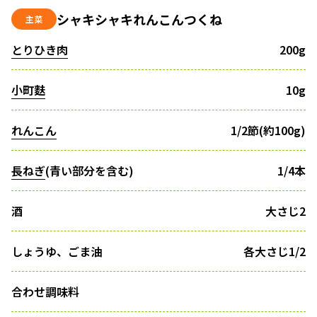
シャキシャキれんこんつくね
主菜
とりひき肉
200g
小町麩
10g
れんこん
1/2節(約100g)
長ねぎ
(青い部分を含む)
1/4本
酒
大さじ2
しょうゆ、ごま油
各大さじ1/2
合わせ調味料