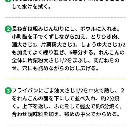
して水けを拭く。
長ねぎは
粗みじん切り
にし、
ボウル
に入れる。
2
小町麩を手でくずしながら加え、とりひき肉、
酒大さじ2、片栗粉大さじ1、しょうゆ大さじ1/2
も加えてよく練り混ぜ、6等分する。れんこんの
全体に片栗粉大さじ1/2をまぶし、肉だねをの
せ、穴にも詰めながらのばし広げる。
フライパンにごま油大さじ1/2を
中火
で熱し、２
3
をれんこんの面を下にして並べ入れ、約2分焼
く。上下を返し、ふたをして
弱火
で約5分焼く。
合わせ調味料を加え、強めの中火でからめる。