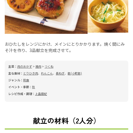
おひたしをレンジにかけ、メインにとりかかります。焼く間にみ
そ汁を作り、3品献立を完成させて。
主菜：
肉のおかず
>
挽肉
>
つくね
主な食材：
とりひき肉
、
れんこん
、
長ねぎ
、
麩(小町麩)
ジャンル：
和食
イベント・季節：
秋
レシピ作成・調理：
上島亜紀
献立の材料（2人分）