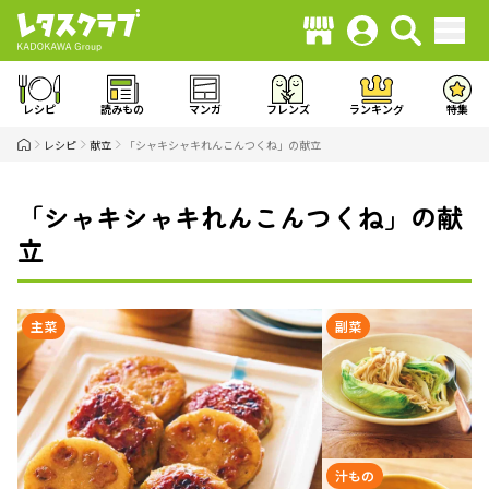
レシピ
読みもの
マンガ
フレンズ
ランキング
特集
レシピ
献立
「シャキシャキれんこんつくね」の献立
「シャキシャキれんこんつくね」の献
立
主菜
副菜
汁もの