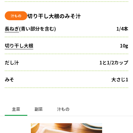
切り干し大根のみそ汁
汁もの
長ねぎ
(青い部分を含む)
1/4本
切り干し大根
10g
だし汁
1と1/2カップ
みそ
大さじ1
主菜
副菜
汁もの