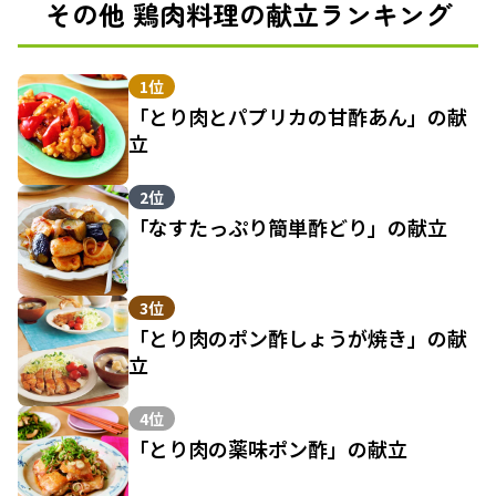
その他 鶏肉料理の献立ランキング
1位
「とり肉とパプリカの甘酢あん」の献
立
2位
「なすたっぷり簡単酢どり」の献立
3位
「とり肉のポン酢しょうが焼き」の献
立
4位
「とり肉の薬味ポン酢」の献立