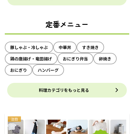
定番メニュー
豚しゃぶ・冷しゃぶ
中華丼
すき焼き
鶏の唐揚げ・竜田揚げ
おにぎり弁当
卵焼き
おにぎり
ハンバーグ
料理カテゴリをもっと見る
注目