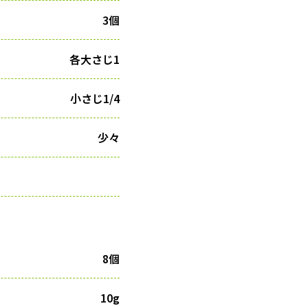
3個
各大さじ1
小さじ1/4
少々
8個
10g