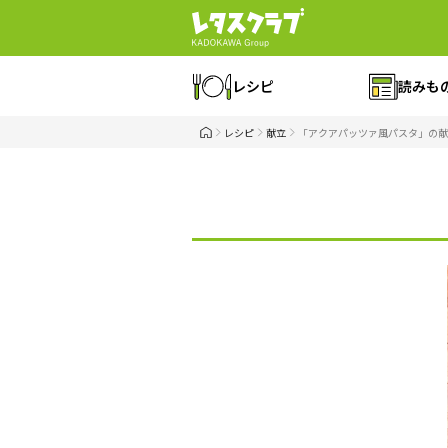
レシピ
読みも
レシピ
献立
「アクアパッツァ風パスタ」の献