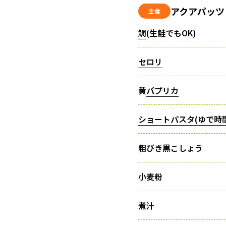
アクアパッツ
主食
鯛
(生鮭でもOK)
セロリ
黄
パプリカ
ショートパスタ(ゆで時間
粗びき黒こしょう
小麦粉
煮汁