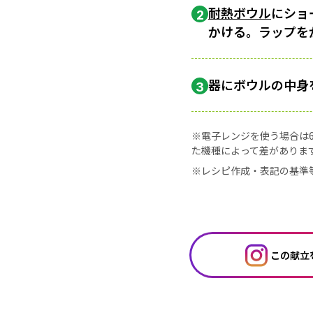
耐熱ボウル
にショ
2
かける。ラップを
器にボウルの中身
3
※電子レンジを使う場合は60
た機種によって差がありま
※レシピ作成・表記の基準
この献立を