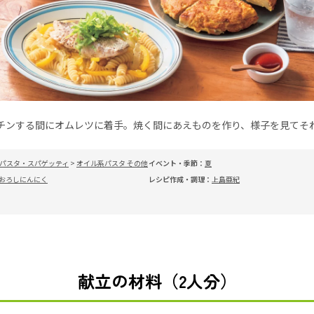
チンする間にオムレツに着手。焼く間にあえものを作り、様子を見てそ
パスタ・スパゲッティ
>
オイル系パスタ その他
イベント・季節：
夏
おろしにんにく
レシピ作成・調理：
上島亜紀
献立の材料（2人分）