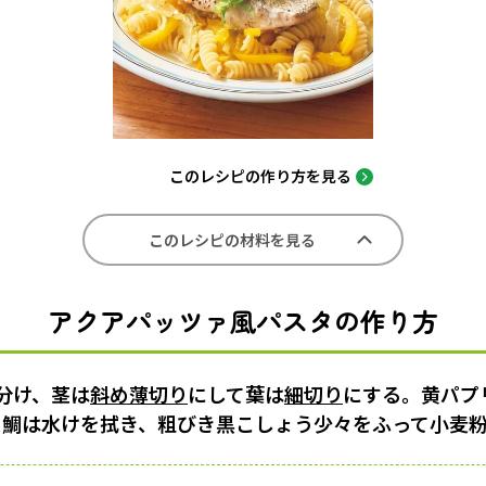
このレシピの作り方を見る
このレシピの材料を見る
アクアパッツァ風パスタの作り方
分け、茎は
斜め薄切り
にして葉は
細切り
にする。黄パプ
。鯛は水けを拭き、粗びき黒こしょう少々をふって小麦粉