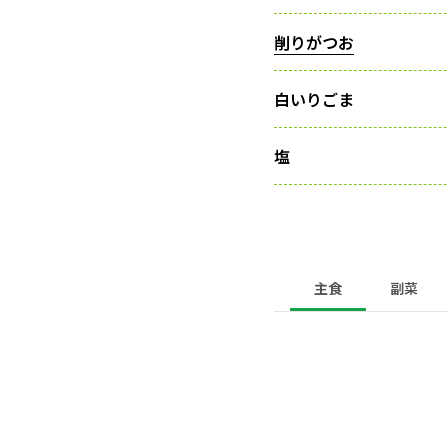
削りがつお
白いりごま
塩
主食
副菜