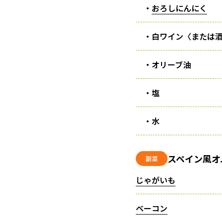
・
おろしにんにく
・白ワイン〈または
・オリーブ油
・塩
・水
スペイン風オ
副菜
じゃがいも
ベーコン