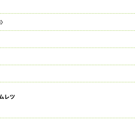
酒〉
ムレツ