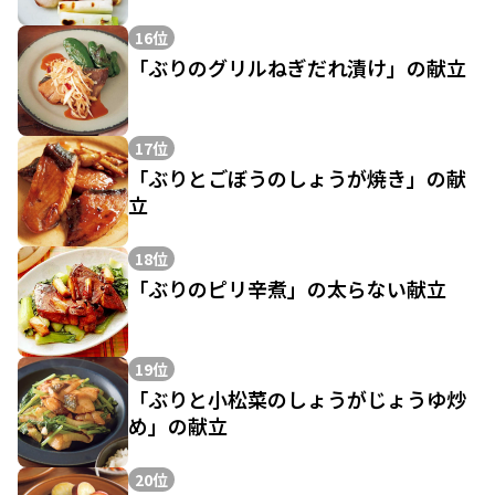
16位
「ぶりのグリルねぎだれ漬け」の献立
17位
「ぶりとごぼうのしょうが焼き」の献
立
18位
「ぶりのピリ辛煮」の太らない献立
19位
「ぶりと小松菜のしょうがじょうゆ炒
め」の献立
20位