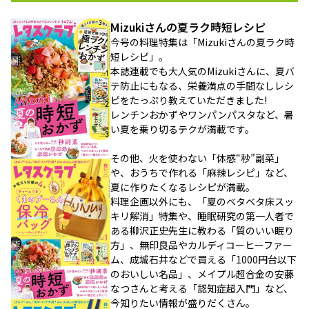
Mizukiさんの夏ラク時短レシピ
今号の料理特集は「Mizukiさんの夏ラク時
短レシピ」。
本誌連載でも大人気のMizukiさんに、夏バ
テ防止にもなる、栄養満点の手間なしレシ
ピをたっぷり教えていただきました!
レンチンおかずやワンパンパスタなど、暑
い夏を乗り切るテクが満載です。
その他、火を使わない「体感“秒”副菜」
や、おうちで作れる「麻辣レシピ」など、
夏に作りたくなるレシピが満載。
料理企画以外にも、「夏のベタベタ床スッ
キリ解消」特集や、睡眠研究の第一人者で
ある柳沢正史先生に教わる「質のいい眠り
方」、無印良品やカルディコーヒーファー
ム、成城石井などで買える「1000円台以下
のおいしい名品」、メイプル超合金の安藤
なつさんと考える「認知症超入門」など、
今知りたい情報が盛りだくさん。