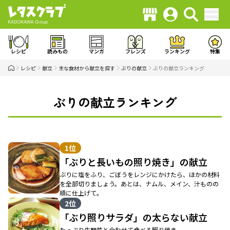
レシピ
読みもの
マンガ
フレンズ
ランキング
特集
レシピ
献立
主な食材から献立を探す
ぶりの献立
ぶりの献立ランキング
ぶりの献立ランキング
1位
「ぶりと長いもの照り焼き」の献立
ぶりに塩をふり、ごぼうをレンジにかけたら、ほかの材料
を全部切りましょう。あとは、ナムル、メイン、汁ものの
順に仕上げて。
2位
「ぶり照りサラダ」の太らない献立
たっぷり生野菜と合わせて食べる照り焼き