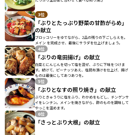
3位
「ぶりとたっぷり野菜の甘酢がらめ」
の献立
ブロッコリーをゆでながら、2品の残りの下ごしらえを。
メイン を完成させ、最後にサラダを仕上げましょう。
4位
「ぶりの竜田揚げ」の献立
白菜とにんじんを切って塩を混ぜ、ぶりに下味をつけま
す。続けて、ピーナッツあえ、塩昆布漬けを仕上げ、揚げ
ものは最後にしてあつあつを。
5位
「ぶりとなすの照り焼き」の献立
ぶりときゅうりに塩をふり、わかめをもどし、チンゲンサ
イをレンチン。メインを焼きながら、酢のものを調味して
やっこを温めます。
6位
「さっとぶり大根」の献立