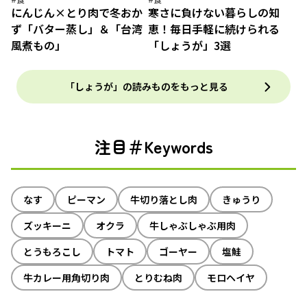
にんじん×とり肉で冬おか
寒さに負けない暮らしの知
ず「バター蒸し」＆「台湾
恵！毎日手軽に続けられる
風煮もの」
「しょうが」3選
「しょうが」の読みものをもっと見る
注目＃Keywords
なす
ピーマン
牛切り落とし肉
きゅうり
ズッキーニ
オクラ
牛しゃぶしゃぶ用肉
とうもろこし
トマト
ゴーヤー
塩鮭
牛カレー用角切り肉
とりむね肉
モロヘイヤ