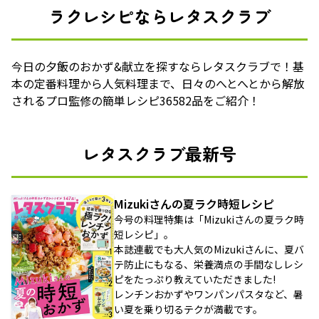
ラクレシピならレタスクラブ
今日の夕飯のおかず&献立を探すならレタスクラブで！基
本の定番料理から人気料理まで、日々のへとへとから解放
されるプロ監修の簡単レシピ36582品をご紹介！
レタスクラブ最新号
Mizukiさんの夏ラク時短レシピ
今号の料理特集は「Mizukiさんの夏ラク時
短レシピ」。
本誌連載でも大人気のMizukiさんに、夏バ
テ防止にもなる、栄養満点の手間なしレシ
ピをたっぷり教えていただきました!
レンチンおかずやワンパンパスタなど、暑
い夏を乗り切るテクが満載です。