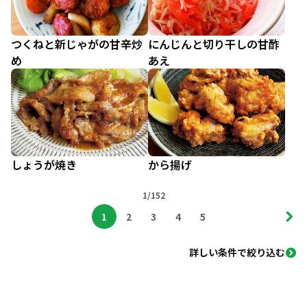
つくねと新じゃがの甘辛炒
にんじんと切り干しの甘酢
め
あえ
しょうが焼き
から揚げ
1/152
1
2
3
4
5
詳しい条件で絞り込む