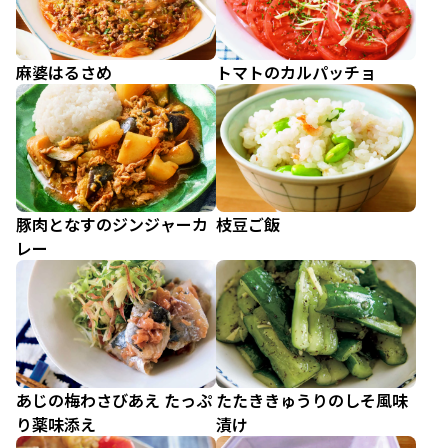
麻婆はるさめ
トマトのカルパッチョ
豚肉となすのジンジャーカ
枝豆ご飯
レー
あじの梅わさびあえ たっぷ
たたききゅうりのしそ風味
り薬味添え
漬け