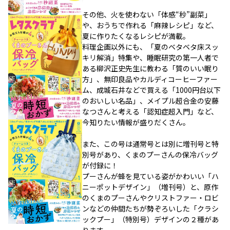
その他、火を使わない「体感“秒”副菜」
や、おうちで作れる「麻辣レシピ」など、
夏に作りたくなるレシピが満載。
料理企画以外にも、「夏のベタベタ床スッ
キリ解消」特集や、睡眠研究の第一人者で
ある柳沢正史先生に教わる「質のいい眠り
方」、無印良品やカルディコーヒーファー
ム、成城石井などで買える「1000円台以下
のおいしい名品」、メイプル超合金の安藤
なつさんと考える「認知症超入門」など、
今知りたい情報が盛りだくさん。
また、この号は通常号とは別に増刊号と特
別号があり、くまのプーさんの保冷バッグ
が付録に！
プーさんが蜂を見ている姿がかわいい「ハ
ニーポットデザイン」（増刊号）と、原作
のくまのプーさんやクリストファー・ロビ
ンなどの仲間たちが勢ぞろいした「クラシ
ックプー」（特別号）デザインの２種があ