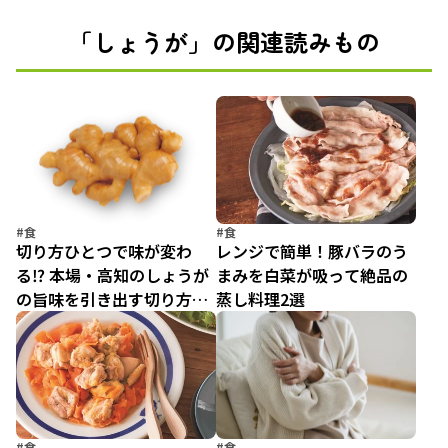
「しょうが」の関連読みもの
#食
#食
切り方ひとつで味が変わ
レンジで簡単！豚バラのう
る⁉ 本場・高知のしょうが
まみを白菜が吸って絶品の
の旨味を引き出す切り方＆
蒸し料理2選
絶品レシピ3選
#食
#食