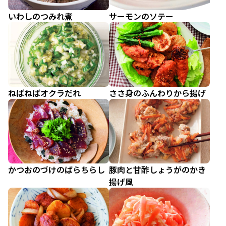
いわしのつみれ煮
サーモンのソテー
ねばねばオクラだれ
ささ身のふんわりから揚げ
かつおのづけのばらちらし
豚肉と甘酢しょうがのかき
揚げ風