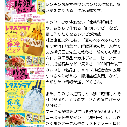
レンチンおかずやワンパンパスタなど、暑
い夏を乗り切るテクが満載です。
その他、火を使わない「体感“秒”副菜」
や、おうちで作れる「麻辣レシピ」など、
夏に作りたくなるレシピが満載。
料理企画以外にも、「夏のベタベタ床スッ
キリ解消」特集や、睡眠研究の第一人者で
ある柳沢正史先生に教わる「質のいい眠り
方」、無印良品やカルディコーヒーファー
ム、成城石井などで買える「1000円台以下
のおいしい名品」、メイプル超合金の安藤
なつさんと考える「認知症超入門」など、
今知りたい情報が盛りだくさん。
また、この号は通常号とは別に増刊号と特
別号があり、くまのプーさんの保冷バッグ
が付録に！
プーさんが蜂を見ている姿がかわいい「ハ
ニーポットデザイン」（増刊号）と、原作
のくまのプーさんやクリストファー・ロビ