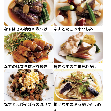
なすはさみ焼きの煮つけ
なすとたこの冷やし鉢
なすの豚巻き梅照り焼き
焼きなすのごまだれがけ
なすとえびそぼろの混ぜず
揚げなすのぶっかけそうめ
し
ん