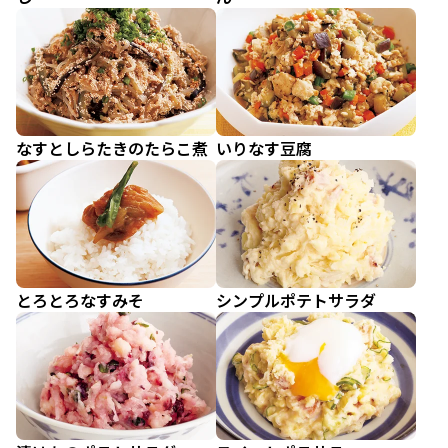
なすとしらたきのたらこ煮
いりなす豆腐
とろとろなすみそ
シンプルポテトサラダ