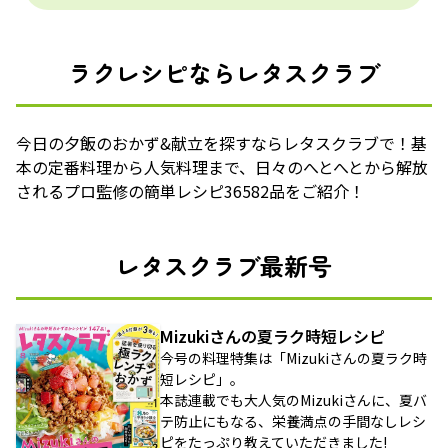
ラクレシピならレタスクラブ
今日の夕飯のおかず&献立を探すならレタスクラブで！基
本の定番料理から人気料理まで、日々のへとへとから解放
されるプロ監修の簡単レシピ36582品をご紹介！
レタスクラブ最新号
Mizukiさんの夏ラク時短レシピ
今号の料理特集は「Mizukiさんの夏ラク時
短レシピ」。
本誌連載でも大人気のMizukiさんに、夏バ
テ防止にもなる、栄養満点の手間なしレシ
ピをたっぷり教えていただきました!