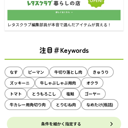
レタスクラブ編集部員が本音で選んだアイテムが買える！
注目＃Keywords
なす
ピーマン
牛切り落とし肉
きゅうり
ズッキーニ
牛しゃぶしゃぶ用肉
オクラ
トマト
とうもろこし
塩鮭
ゴーヤー
牛カレー用角切り肉
とりむね肉
なめたけ(瓶詰)
条件を細かく指定する