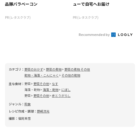
品豚バラベーコン
ューで自宅へお届け
PR (レタスクラブ)
PR (レタスクラブ)
Recommended by
カテゴリ：
野菜のおかず
野菜の煮物
野菜の煮物 その他
乾物・海藻・こんにゃく
その他の乾物
主な食材：
野菜
野菜その他
なす
海藻・乾物
海藻・乾物
にぼし
野菜
野菜その他
赤とうがらし
ジャンル：
和食
レシピ作成・調理：
野崎洋光
撮影：
福尾美雪