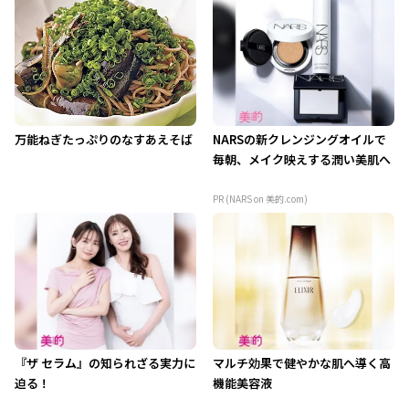
万能ねぎたっぷりのなすあえそば
NARSの新クレンジングオイルで
毎朝、メイク映えする潤い美肌へ
PR (NARS on 美的.com)
『ザ セラム』の知られざる実力に
マルチ効果で健やかな肌へ導く高
迫る！
機能美容液