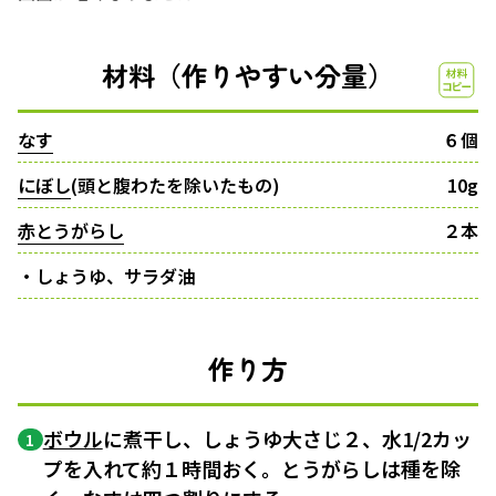
材料（作りやすい分量）
なす
６個
にぼし
(頭と腹わたを除いたもの)
10g
赤とうがらし
２本
・しょうゆ、サラダ油
作り方
ボウル
に煮干し、しょうゆ大さじ２、水1/2カッ
1
プを入れて約１時間おく。とうがらしは種を除