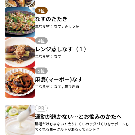
3位
なすのたたき
主な食材： なす / みょうが
4位
レンジ蒸しなす（１）
主な食材： なす
5位
麻婆(マーボー)なす
主な食材： なす / 豚ひき肉
PR
運動が続かない…とお悩みのかたへ
腸活だけじゃない！太りにくいカラダづくりをサポートし
てくれるヨーグルトがあるってホント？