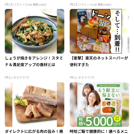
PR (エリクシール on 美的.com)
PR (エリクシール on 美的.com)
しょうが焼きをアレンジ！スタミ
【衝撃】楽天のネットスーパーが
ナ＆満足度アップの食材とは
便利すぎた
PR (レタスクラブ)
PR (レタスクラブ)
ダイレクトに広がる肉の旨み！絶
時短ご飯で健康的に！選べるメニ