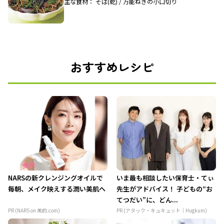
主な食材： そば(乾) / 万能ねぎの小口切り
おすすめレシピ
NARSの新クレンジングオイルで
いま最も相談したい保育士・てぃ
毎朝、メイク映えする潤い美肌へ
先生がアドバイス！ 子どもの“お
てつだい”に、どん...
PR (NARS on 美的.com)
PR (アタック・キュキュット｜Hugkum)