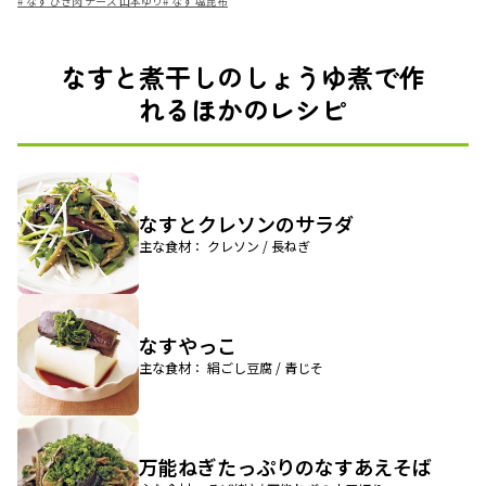
#
なす ひき肉 チーズ 山本ゆり
#
なす 塩昆布
なすと煮干しのしょうゆ煮で作
れるほかのレシピ
なすとクレソンのサラダ
主な食材： クレソン / 長ねぎ
なすやっこ
主な食材： 絹ごし豆腐 / 青じそ
万能ねぎたっぷりのなすあえそば