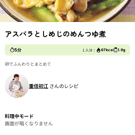
アスパラとしめじのめんつゆ煮
5分
１人分：
67kcal
1.9g
卵でふんわりとまとめて
重信初江
さんのレシピ
料理中モード
画面が暗くなりません