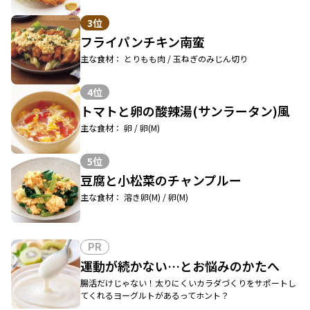
3位
フライパンチキン南蛮
主な食材： とりもも肉 / 玉ねぎのみじん切り
4位
トマトと卵の酸辣湯(サンラータン)風
主な食材： 卵 / 卵(M)
5位
豆腐と小松菜のチャンプルー
主な食材： 溶き卵(M) / 卵(M)
PR
運動が続かない…とお悩みのかたへ
腸活だけじゃない！太りにくいカラダづくりをサポートし
てくれるヨーグルトがあるってホント？