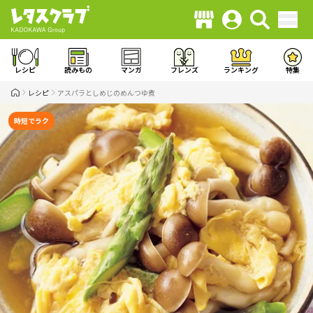
レシピ
読みもの
マンガ
フレンズ
ランキング
特集
レシピ
アスパラとしめじのめんつゆ煮
時短でラク