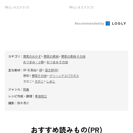
PR (レタスクラブ)
PR (レタスクラブ)
Recommended by
カテゴリ：
野菜のおかず
野菜の煮物
野菜の煮物 その他
おつまみ・小鉢
おつまみ その他
主な食材：
卵･乳製品
卵
溶き卵(M)
野菜
野菜その他
グリーンアスパラガス
きのこ
きのこ
しめじ
ジャンル：
和食
レシピ作成・調理：
重信初江
撮影：
鈴木泰介
おすすめ読みもの(PR)