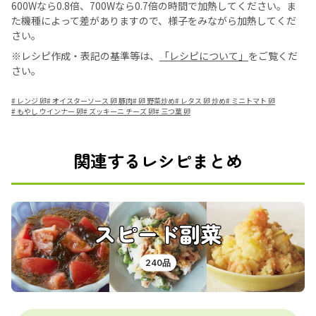
600Wなら0.8倍、700Wなら0.7倍の時間で加熱してください。ま
た機種によって差がありますので、様子をみながら加熱してくだ
さい。
※レシピ作成・表記の基準等は、
「レシピについて」
をご覧くだ
さい。
#
レンジ 卵
#
オイスターソース 卵 豚肉
#
卵 野菜炒め
#
レタス 卵 炒め
#
ミニトマト 卵
#
もやし ウインナー 卵
#
ズッキーニ チーズ 卵
#
三つ葉 卵
関連するレシピまとめ
スピード副菜
240品