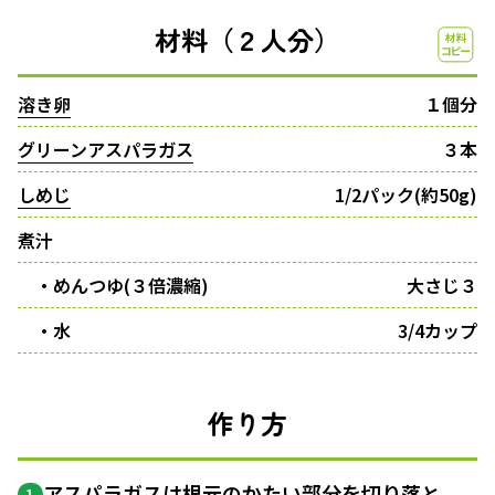
材料（２人分）
溶き卵
１個分
グリーンアスパラガス
３本
しめじ
1/2パック(約50g)
煮汁
・めんつゆ(３倍濃縮)
大さじ３
・水
3/4カップ
作り方
アスパラガスは根元のかたい部分を切り落と
1