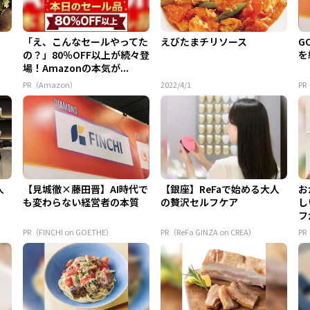
「え、こんなセールやってた
えびたまチリソース
G
の？」80％OFF以上が続々登
を
場！Amazonの本気が...
PR（Amazon）
2022/4/1
PR
人
【見城徹×藤田晋】AI時代で
【銀座】ReFaで始める大人
お
も変わらない経営者の本質
の贅沢セルフケア
し
フ
ア 
PR（FINCHI on GOETHE）
PR（ReFa GINZA on CREA）
P