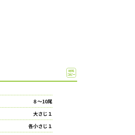
８〜10尾
大さじ１
各小さじ１