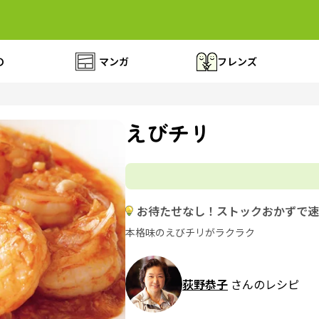
の
マンガ
フレンズ
えびチリ
お待たせなし！ストックおかずで速
本格味のえびチリがラクラク
荻野恭子
さんのレシピ