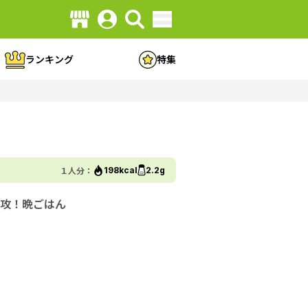
ランキング
特集
１人分：
198kcal
2.2g
攻！晩ごはん