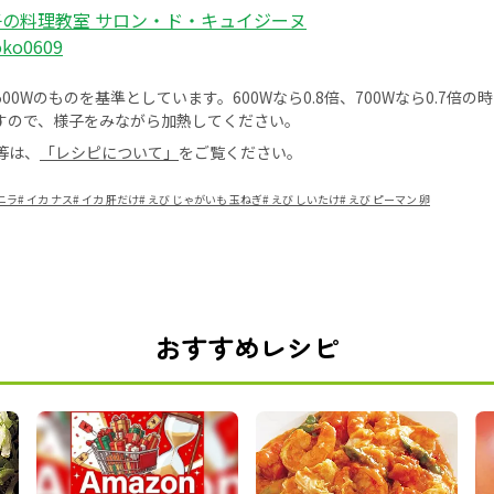
の料理教室 サロン・ド・キュイジーヌ
oko0609
0Wのものを基準としています。600Wなら0.8倍、700Wなら0.7倍
すので、様子をみながら加熱してください。
等は、
「レシピについて」
をご覧ください。
ニラ
#
イカ ナス
#
イカ 肝だけ
#
えび じゃがいも 玉ねぎ
#
えび しいたけ
#
えび ピーマン 卵
おすすめレシピ