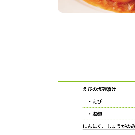
えびの塩麹漬け
・
えび
・塩麹
にんにく、しょうがの