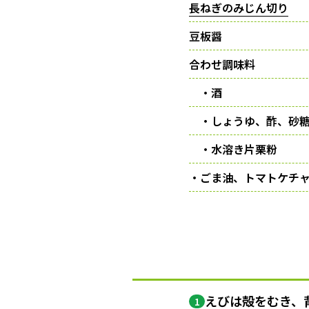
長ねぎのみじん切り
豆板醤
合わせ調味料
・酒
・しょうゆ、酢、砂
・水溶き片栗粉
・ごま油、トマトケチ
えびは殻をむき、
1