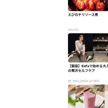
えびのチリソース煮
2022/4/1
【銀座】ReFaで始める大
の贅沢セルフケア
PR（ReFa GINZA on CREA）