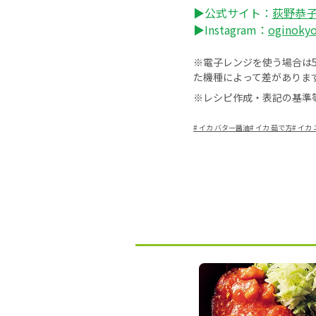
▶公式サイト：
荻野恭子
▶Instagram：
oginoky
※電子レンジを使う場合は50
た機種によって差がありま
※レシピ作成・表記の基準
#
イカ バター醤油
#
イカ 茹で方
#
イカ 