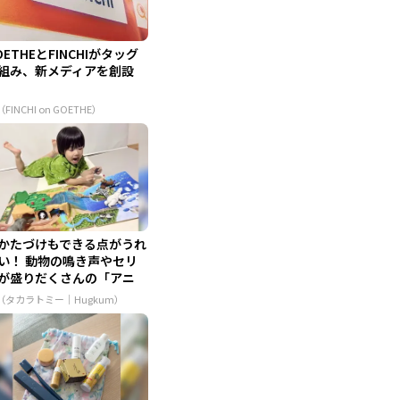
OETHEとFINCHIがタッグ
組み、新メディアを創設
（FINCHI on GOETHE）
かたづけもできる点がうれ
い！ 動物の鳴き声やセリ
が盛りだくさんの「アニ
...
R（タカラトミー｜Hugkum）