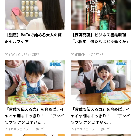
【銀座】ReFaで始める大人の贅
【西野亮廣】ビジネス書最新刊
沢セルフケア
『北極星 僕たちはどう働くか』
PR (ReFa GINZA on CREA)
PR (FINCHI on GOETHE)
「言葉で伝える力」を育めば、イ
「言葉で伝える力」を育めば、イ
ヤイヤ期もすっきり！ 「アンパ
ヤイヤ期もすっきり！ 「アンパ
ンマン ことばずかん...
ンマン ことばずかん...
PR (セガフェイブ｜HugKum)
PR (セガフェイブ｜HugKum)