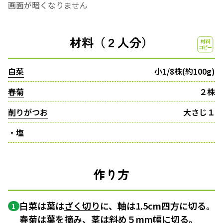
画面が暗くなりません
材料（２人分）
白菜
小1/8株(約100g)
春菊
２株
削りがつお
大さじ１
・塩
作り方
白菜は葉は
ざく切り
に、軸は1.5cm四方に切る。
1
春菊は葉を摘み、茎は斜め５mm幅に切る。