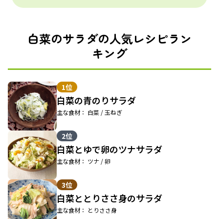
白菜のサラダの人気レシピラン
キング
1位
白菜の青のりサラダ
主な食材： 白菜 / 玉ねぎ
2位
白菜とゆで卵のツナサラダ
主な食材： ツナ / 卵
3位
白菜ととりささ身のサラダ
主な食材： とりささ身