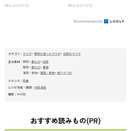
PR (レタスクラブ)
PR (レタスクラブ)
Recommended by
カテゴリ：
サラダ
野菜を使ったサラダ
白菜のサラダ
主な食材：
野菜
葉もの
白菜
野菜
葉もの
春菊
海藻・乾物
海藻・乾物
削りがつお
ジャンル：
和食
レシピ作成・調理：
外処佳絵
撮影：
木村拓
おすすめ読みもの(PR)