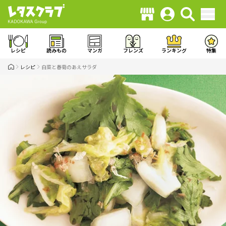
レシピ
読みもの
マンガ
フレンズ
ランキング
特集
レシピ
白菜と春菊のあえサラダ