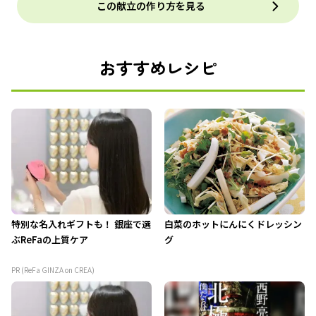
この献立の作り方を見る
おすすめレシピ
特別な名入れギフトも！ 銀座で選
白菜のホットにんにくドレッシン
ぶReFaの上質ケア
グ
PR (ReFa GINZA on CREA)