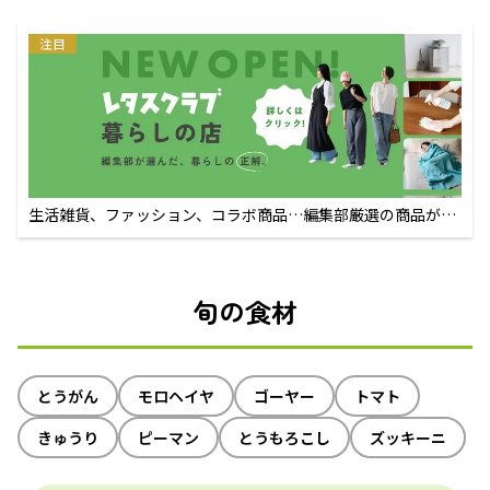
注目
生活雑貨、ファッション、コラボ商品…編集部厳選の商品が買
えるECサイト
旬の食材
とうがん
モロヘイヤ
ゴーヤー
トマト
きゅうり
ピーマン
とうもろこし
ズッキーニ