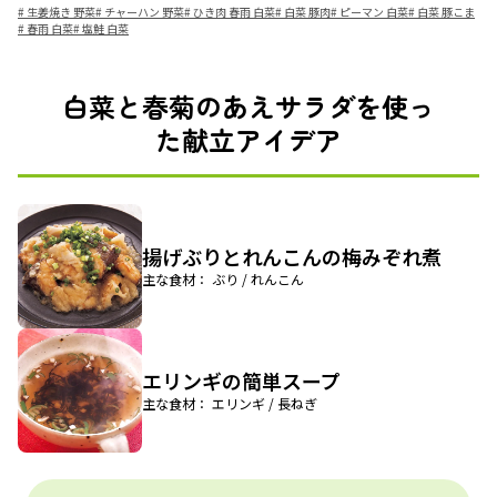
#
生姜焼き 野菜
#
チャーハン 野菜
#
ひき肉 春雨 白菜
#
白菜 豚肉
#
ピーマン 白菜
#
白菜 豚こま
#
春雨 白菜
#
塩鮭 白菜
白菜と春菊のあえサラダを使っ
た献立アイデア
揚げぶりとれんこんの梅みぞれ煮
主な食材： ぶり / れんこん
エリンギの簡単スープ
主な食材： エリンギ / 長ねぎ