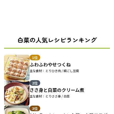
白菜の人気レシピランキング
1位
ふわふわやせつくね
主な食材： とりひき肉 / 絹ごし豆腐
2位
ささ身と白菜のクリーム煮
主な食材： とりささ身 / 白菜
3位