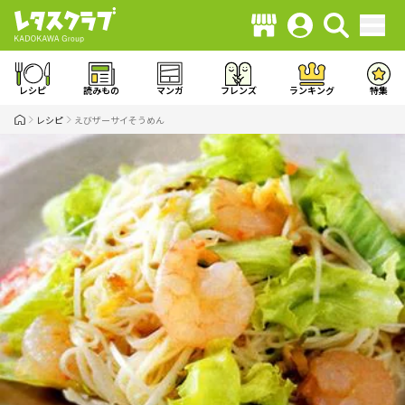
レシピ
読みもの
マンガ
フレンズ
ランキング
特集
レシピ
えびザーサイそうめん