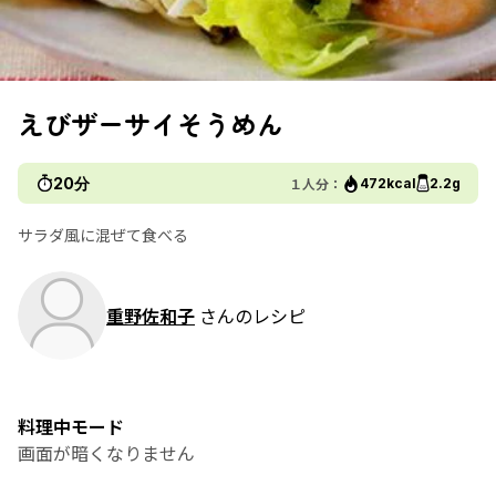
えびザーサイそうめん
20分
１人分：
472kcal
2.2g
サラダ風に混ぜて食べる
重野佐和子
さんのレシピ
料理中モード
画面が暗くなりません