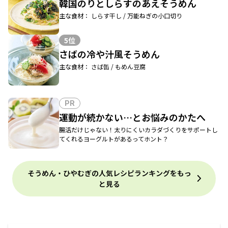
韓国のりとしらすのあえそうめん
主な食材： しらす干し / 万能ねぎの小口切り
5位
さばの冷や汁風そうめん
主な食材： さば缶 / もめん豆腐
PR
運動が続かない…とお悩みのかたへ
腸活だけじゃない！太りにくいカラダづくりをサポートし
てくれるヨーグルトがあるってホント？
そうめん・ひやむぎの人気レシピランキングをもっ
と見る