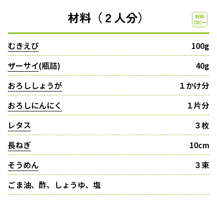
材料（２人分）
むきえび
100g
ザーサイ
(瓶詰)
40g
おろししょうが
１かけ分
おろしにんにく
１片分
レタス
３枚
長ねぎ
10cm
そうめん
３束
ごま油、酢、しょうゆ、塩