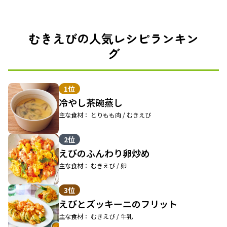
むきえびの人気レシピランキン
グ
1位
冷やし茶碗蒸し
主な食材： とりもも肉 / むきえび
2位
えびのふんわり卵炒め
主な食材： むきえび / 卵
3位
えびとズッキーニのフリット
主な食材： むきえび / 牛乳