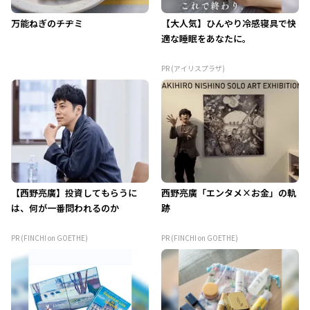
万能ねぎのチヂミ
【大人気】ひんやり冷感寝具で快
適な睡眠をあなたに。
PR (アイリスプラザ)
【西野亮廣】投資してもらうに
西野亮廣「エンタメ×お金」の軌
は、何が一番問われるのか
跡
PR (FINCHI on GOETHE)
PR (FINCHI on GOETHE)