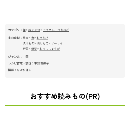
カテゴリ：
麺
麺 その他
そうめん・ひやむぎ
主な食材：
魚介
魚
むきえび
漬けもの
漬けもの
ザーサイ
野菜
根菜
おろししょうが
ジャンル：
中華
レシピ作成・調理：
重野佐和子
撮影：
今清水隆宏
おすすめ読みもの(PR)