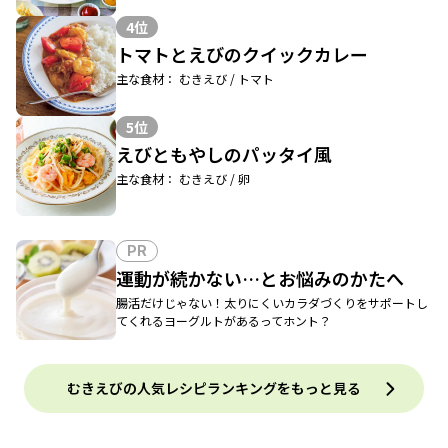
4位
トマトとえびのクイックカレー
主な食材： むきえび / トマト
5位
えびともやしのパッタイ風
主な食材： むきえび / 卵
PR
運動が続かない…とお悩みのかたへ
腸活だけじゃない！太りにくいカラダづくりをサポートし
てくれるヨーグルトがあるってホント？
むきえびの人気レシピランキングをもっと見る