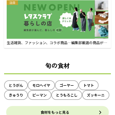
注目
生活雑貨、ファッション、コラボ商品…編集部厳選の商品が買
えるECサイト
旬の食材
とうがん
モロヘイヤ
ゴーヤー
トマト
きゅうり
ピーマン
とうもろこし
ズッキーニ
食材をもっと見る