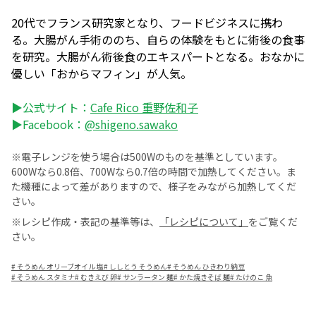
20代でフランス研究家となり、フードビジネスに携わ
る。大腸がん手術ののち、自らの体験をもとに術後の食事
を研究。大腸がん術後食のエキスパートとなる。おなかに
優しい「おからマフィン」が人気。
▶公式サイト：
Cafe Rico 重野佐和子
▶Facebook：
@shigeno.sawako
※電子レンジを使う場合は500Wのものを基準としています。
600Wなら0.8倍、700Wなら0.7倍の時間で加熱してください。ま
た機種によって差がありますので、様子をみながら加熱してくだ
さい。
※レシピ作成・表記の基準等は、
「レシピについて」
をご覧くだ
さい。
#
そうめん オリーブオイル 塩
#
ししとう そうめん
#
そうめん ひきわり納豆
#
そうめん スタミナ
#
むきえび 卵
#
サンラータン 麺
#
かた焼きそば 麺
#
たけのこ 魚