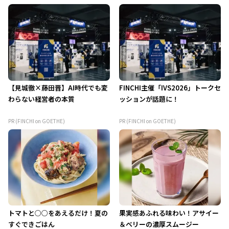
【見城徹×藤田晋】AI時代でも変
FINCHI主催「IVS2026」トークセ
わらない経営者の本質
ッションが話題に！
PR (FINCHI on GOETHE)
PR (FINCHI on GOETHE)
トマトと○○をあえるだけ！夏の
果実感あふれる味わい！アサイー
すぐできごはん
＆ベリーの濃厚スムージー