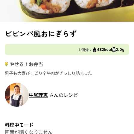
ビビンバ風おにぎらず
１個分：
482kcal
2.0g
やせる！お弁当
男子も大喜び！ピり辛牛肉がぎっしり詰まった
牛尾理恵
さんのレシピ
料理中モード
画面が暗くなりません