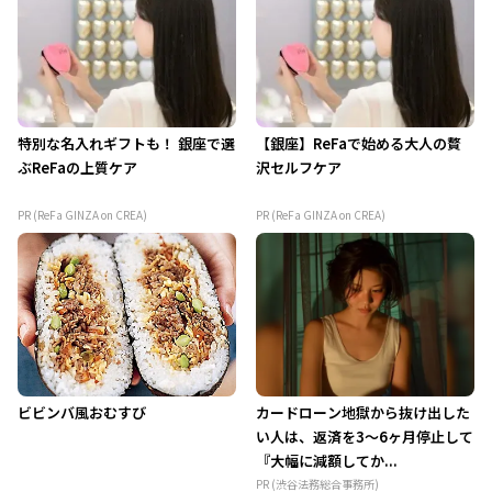
特別な名入れギフトも！ 銀座で選
【銀座】ReFaで始める大人の贅
ぶReFaの上質ケア
沢セルフケア
PR (ReFa GINZA on CREA)
PR (ReFa GINZA on CREA)
ビビンバ風おむすび
カードローン地獄から抜け出した
い人は、返済を3～6ヶ月停止して
『大幅に減額してか...
PR (渋谷法務総合事務所)