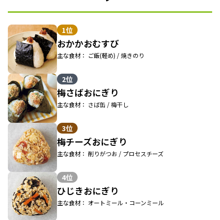
1位
おかかおむすび
主な食材： ご飯(軽め) / 焼きのり
2位
梅さばおにぎり
主な食材： さば缶 / 梅干し
3位
梅チーズおにぎり
主な食材： 削りがつお / プロセスチーズ
4位
ひじきおにぎり
主な食材： オートミール・コーンミール