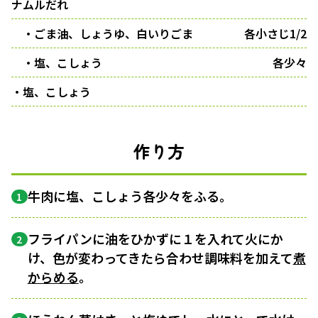
ナムルだれ
・ごま油、しょうゆ、白いりごま
各小さじ1/2
・塩、こしょう
各少々
・塩、こしょう
作り方
牛肉に塩、こしょう各少々をふる。
1
フライパンに油をひかずに１を入れて火にか
2
け、色が変わってきたら合わせ調味料を加えて
煮
からめる
。