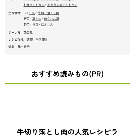
お弁当のおかず
お弁当のメインおかず
主な食材：
肉
牛肉
牛切り落とし肉
野菜
葉もの
ほうれん草
野菜
根菜
にんじん
ジャンル：
韓国風
レシピ作成・調理：
牛尾理恵
撮影：
澤木央子
おすすめ読みもの(PR)
牛切り落とし肉の人気レシピラ