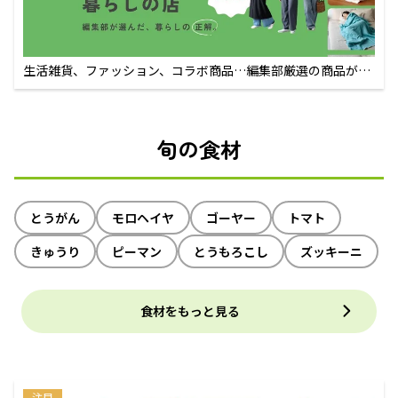
生活雑貨、ファッション、コラボ商品…編集部厳選の商品が買
えるECサイト
旬の食材
とうがん
モロヘイヤ
ゴーヤー
トマト
きゅうり
ピーマン
とうもろこし
ズッキーニ
食材をもっと見る
注目