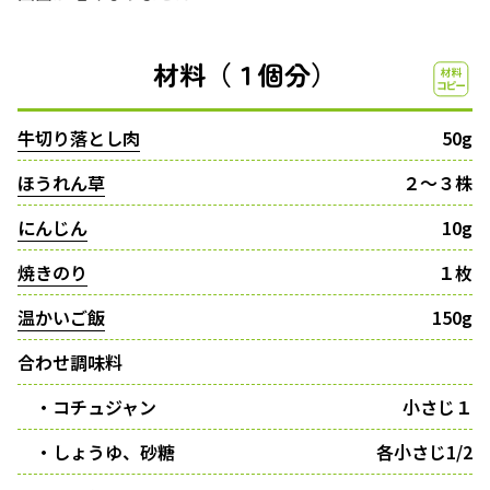
材料（１個分）
牛切り落とし肉
50g
ほうれん草
２〜３株
にんじん
10g
焼きのり
１枚
温かいご飯
150g
合わせ調味料
・コチュジャン
小さじ１
・しょうゆ、砂糖
各小さじ1/2