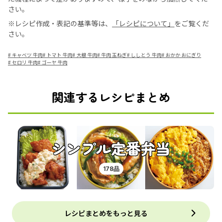
さい。
※レシピ作成・表記の基準等は、
「レシピについて」
をご覧くだ
さい。
#
キャベツ 牛肉
#
トマト 牛肉
#
大根 牛肉
#
牛肉 玉ねぎ
#
ししとう 牛肉
#
おかか おにぎり
#
セロリ 牛肉
#
ゴーヤ 牛肉
関連するレシピまとめ
シンプル定番弁当
178品
レシピまとめをもっと見る