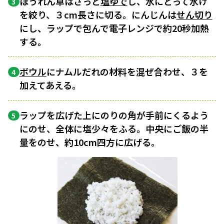
ほうれん草はさっと
塩ゆで
し、水にとって水け
3
を絞り、３cm長さに切る。にんじんは
せん切り
にし、ラップで包んで電子レンジで約20秒加熱
する。
ボウル
にナムルだれの材料を混ぜ合わせ、３を
4
加えてあえる。
ラップを広げた上にのりの角が手前にくるよう
5
にのせ、全体に塩少々をふる。中央にご飯の半
量をのせ、約10cm四方に広げる。