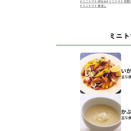
#
ミニトマト 卵炒め
#
ミニトマト 甘酢
#
ミニトマト 煮浸し
ミニト
い
主な食
か
主な食