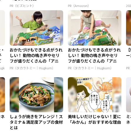
PR（ビズヒント）
PR（Amazon）
202
士・
おかたづけもできる点がうれ
おかたづけもできる点がうれ
【
子
しい！ 動物の鳴き声やセリ
しい！ 動物の鳴き声やセリ
ー
ど
フが盛りだくさんの「アニ
フが盛りだくさんの「アニ
ア ...
ア ...
gk
PR（タカラトミー｜Hugkum）
PR（タカラトミー｜Hugkum）
P
ンネ
しょうが焼きをアレンジ！ス
美味しいだけじゃない！夏に
ミ
タミナ＆満足度アップの食材
「みかん」がおすすめな理由
ネ
とは