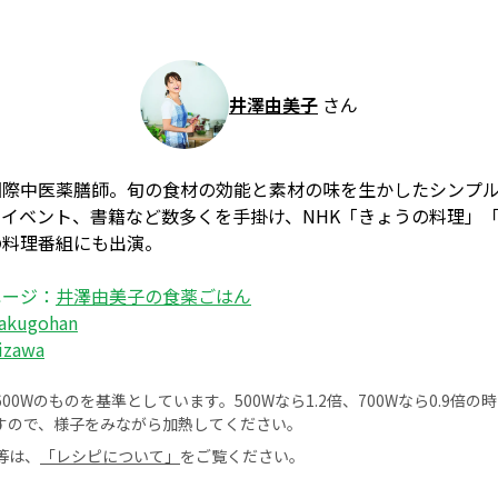
井澤由美子
さん
国際中医薬膳師。旬の食材の効能と素材の味を生かしたシンプ
イベント、書籍など数多くを手掛け、NHK「きょうの料理」
の料理番組にも出演。
ページ：
井澤由美子の食薬ごはん
akugohan
izawa
0Wのものを基準としています。500Wなら1.2倍、700Wなら0.9倍
すので、様子をみながら加熱してください。
等は、
「レシピについて」
をご覧ください。