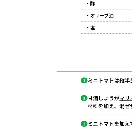
・酢
・オリーブ油
・塩
ミニトマトは縦半
1
甘酒しょうが
マリ
2
材料を加え、混ぜ
ミニトマトを加え
3