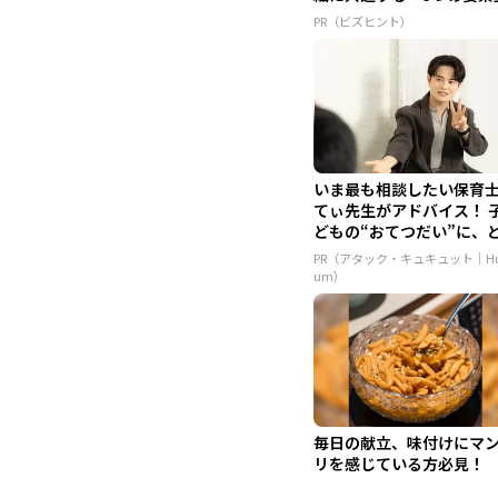
PR（ビズヒント）
いま最も相談したい保育
てぃ先生がアドバイス！ 
どもの“おてつだい”に、
ん...
PR（アタック・キュキュット｜Hu
um）
毎日の献立、味付けにマ
リを感じている方必見！