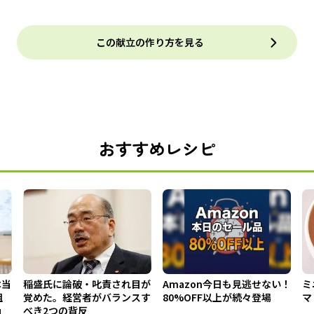
この献立の作り方を見る
おすすめレシピ
本当
稲盛氏に論破・叱責され目が
Amazon今日も見逃せない！
ミ
組
覚めた。経営者がバランスす
80%OFF以上が続々登場
マ
」
べき2つの背反