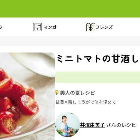
の
マンガ
フレンズ
ミニトマトの甘酒し
美人の夏レシピ
甘酒×新しょうがで体を温めて
井澤由美子
さんのレシピ