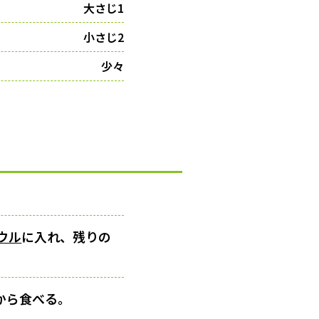
大さじ1
小さじ2
少々
ウル
に入れ、残りの
から食べる。