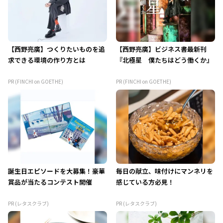
【西野亮廣】つくりたいものを追
【西野亮廣】ビジネス書最新刊
求できる環境の作り方とは
『北極星 僕たちはどう働くか』
PR (FINCHI on GOETHE)
PR (FINCHI on GOETHE)
誕生日エピソードを大募集！豪華
毎日の献立、味付けにマンネリを
賞品が当たるコンテスト開催
感じている方必見！
PR (レタスクラブ)
PR (レタスクラブ)