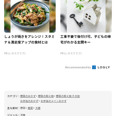
しょうが焼きをアレンジ！スタミ
工事不要で後付け可。子どもの帰
ナ＆満足度アップの食材とは
宅がわかる玄関キー
PR (レタスクラブ)
PR (レタスクラブ)
Recommended by
カテゴリ：
野菜のおかず
野菜の和え物
野菜の和え物 その他
お弁当のおかず
お弁当のメインおかず
主な食材：
野菜
根菜
大根
ジャンル：
洋食