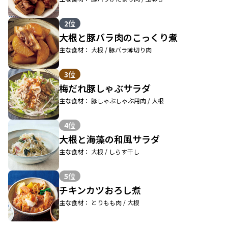
2位
大根と豚バラ肉のこっくり煮
主な食材： 大根 / 豚バラ薄切り肉
3位
梅だれ豚しゃぶサラダ
主な食材： 豚しゃぶしゃぶ用肉 / 大根
4位
大根と海藻の和風サラダ
主な食材： 大根 / しらす干し
5位
チキンカツおろし煮
主な食材： とりもも肉 / 大根