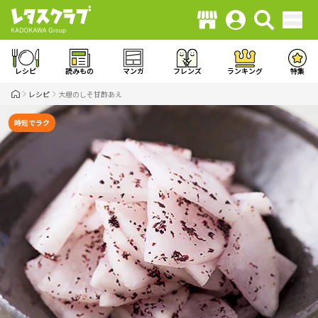
レシピ
読みもの
マンガ
フレンズ
ランキング
特集
レシピ
大根のしそ甘酢あえ
時短でラク