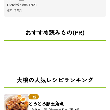
レシピ作成・調理：
SHIORI
撮影：
千葉充
おすすめ読みもの(PR)
大根の人気レシピランキング
1位
とろとろ豚玉角煮
主な食材： 豚バラかたまり肉 / 玉ねぎ