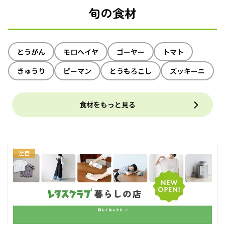
旬の食材
とうがん
モロヘイヤ
ゴーヤー
トマト
きゅうり
ピーマン
とうもろこし
ズッキーニ
食材をもっと見る
注目