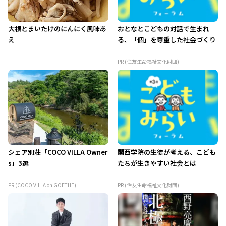
大根とまいたけのにんにく風味あ
おとなとこどもの対話で生まれ
え
る、「個」を尊重した社会づくり
PR (住友生命福祉文化財団)
シェア別荘「COCO VILLA Owner
関西学院の生徒が考える、こども
s」3選
たちが生きやすい社会とは
PR (COCO VILLA on GOETHE)
PR (住友生命福祉文化財団)