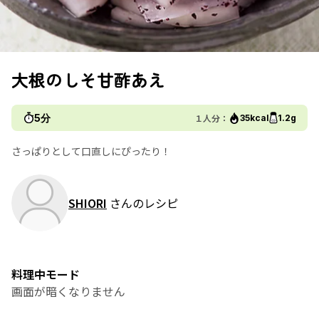
大根のしそ甘酢あえ
5分
１人分：
35kcal
1.2g
さっぱりとして口直しにぴったり！
SHIORI
さんのレシピ
料理中モード
画面が暗くなりません