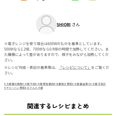
SHIORI
さん
※電子レンジを使う場合は600Wのものを基準としています。
500Wなら1.2倍、700Wなら0.9倍の時間で加熱してください。ま
た機種によって差がありますので、様子をみながら加熱してくだ
さい。
※レシピ作成・表記の基準等は、
「レシピについて」
をご覧くだ
さい。
#
大根 豚の角煮
#
大根 牛肉
#
大根 煮物 豚肉
#
生姜焼き 野菜
#
大根 醤油漬け
#
大根 手羽元
#
チャーハン 野菜
#
ピクルス 大根
関連するレシピまとめ