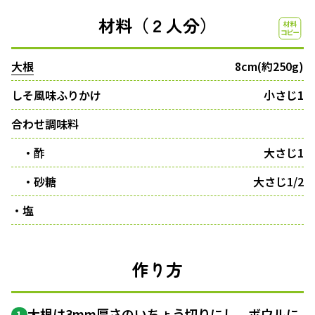
材料（２人分）
大根
8cm(約250g)
しそ風味ふりかけ
小さじ1
合わせ調味料
・酢
大さじ1
・砂糖
大さじ1/2
・塩
作り方
大根は3mm厚さの
いちょう切り
にし、
ボウル
に
1