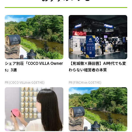
シェア別荘「COCO VILLA Owner
【見城徹×藤田晋】AI時代でも変
s」3選
わらない経営者の本質
PR (COCO VILLA on GOETHE)
PR (FINCHI on GOETHE)