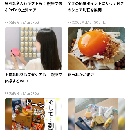
特別な名入れギフトも！ 銀座で選
全国の絶景ポイントにサウナ付き
ぶReFaの上質ケア
のシェア別荘を展開
PR (ReFa GINZA on CREA)
PR (COCO VILLA on GOETHE)
上質な眠りも美髪ケアも！ 銀座で
新玉おかか納豆
体感するReFa
PR (ReFa GINZA on CREA)