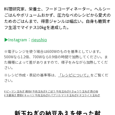
料理研究家、栄養士、フードコーディネーター。ヘルシー
ごはんやボリュームおかず、圧力なべのレシピから愛犬の
ためのごはんまで、得意ジャンルは幅広い。自身も糖質オ
フ生活でマイナス10kgを達成した。
▶Instagram：
rieushio
※電子レンジを使う場合は600Wのものを基準としています。
500Wなら1.2倍、700Wなら0.9倍の時間で加熱してください。ま
た機種によって差がありますので、様子をみながら加熱してくだ
さい。
※レシピ作成・表記の基準等は、
「レシピについて」
をご覧くだ
さい。
#
ピーマン 玉ねぎ 鶏肉
#
牛肉 玉ねぎ
#
ごぼう 牛肉 玉ねぎ
#
きゅうり 玉ねぎ 酢の物
#
生姜焼き 野菜
#
キャベツ 牛肉 玉ねぎ
#
パプリカ マリネ 玉ねぎ
#
タコライス 玉ねぎ
新玉ねぎの納豆あえを使った献