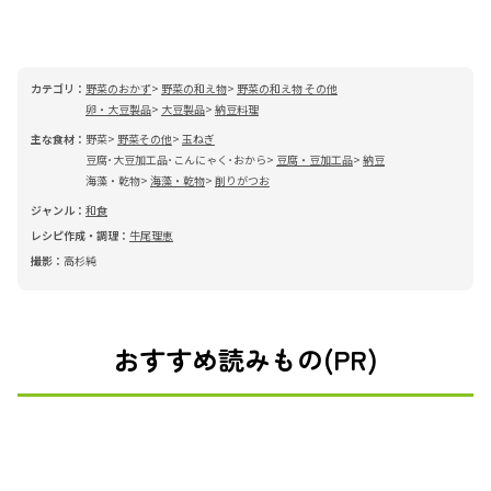
カテゴリ：
野菜のおかず
野菜の和え物
野菜の和え物 その他
卵・大豆製品
大豆製品
納豆料理
主な食材：
野菜
野菜その他
玉ねぎ
豆腐･大豆加工品･こんにゃく･おから
豆腐・豆加工品
納豆
海藻・乾物
海藻・乾物
削りがつお
ジャンル：
和食
レシピ作成・調理：
牛尾理恵
撮影：
高杉純
おすすめ読みもの(PR)