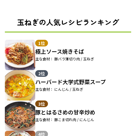
玉ねぎの人気レシピランキング
1位
極上ソース焼きそば
主な食材： 豚バラ薄切り肉 / 玉ねぎ
2位
ハーバード大学式野菜スープ
主な食材： にんじん / 玉ねぎ
3位
豚とはるさめの甘辛炒め
主な食材： 豚こま切れ肉 / にんじん
4位