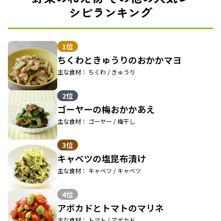
シピランキング
1位
ちくわときゅうりのおかかマヨ
主な食材： ちくわ / きゅうり
2位
ゴーヤーの梅おかかあえ
主な食材： ゴーヤー / 梅干し
3位
キャベツの塩昆布漬け
主な食材： キャベツ / キャベツ
4位
アボカドとトマトのマリネ
主な食材： トマト / アボカド