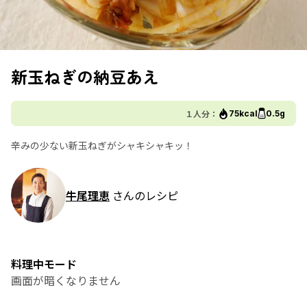
新玉ねぎの納豆あえ
１人分：
75kcal
0.5g
辛みの少ない新玉ねぎがシャキシャキッ！
牛尾理恵
さんのレシピ
料理中モード
画面が暗くなりません