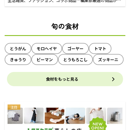
生活雑貨、ファッション、コラボ商品…編集部厳選の商品が買
えるECサイト
旬の食材
とうがん
モロヘイヤ
ゴーヤー
トマト
きゅうり
ピーマン
とうもろこし
ズッキーニ
食材をもっと見る
注目