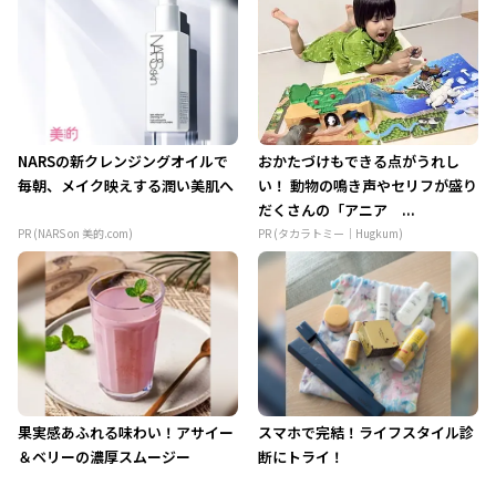
NARSの新クレンジングオイルで
おかたづけもできる点がうれし
毎朝、メイク映えする潤い美肌へ
い！ 動物の鳴き声やセリフが盛り
だくさんの「アニア ...
PR (NARS on 美的.com)
PR (タカラトミー｜Hugkum)
果実感あふれる味わい！アサイー
スマホで完結！ライフスタイル診
＆ベリーの濃厚スムージー
断にトライ！