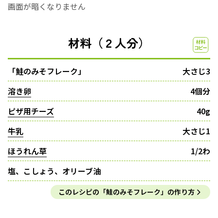
画面が暗くなりません
材料（２人分）
「鮭のみそフレーク」
大さじ3
溶き卵
4個分
ピザ用チーズ
40g
牛乳
大さじ1
ほうれん草
1/2わ
塩、こしょう、オリーブ油
このレシピの「鮭のみそフレーク」の作り方