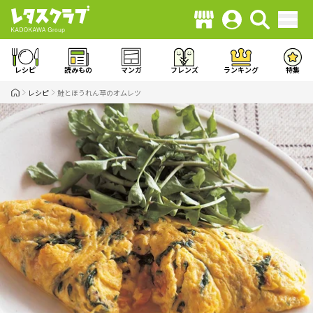
レシピ
読みもの
マンガ
フレンズ
ランキング
特集
レシピ
鮭とほうれん草のオムレツ