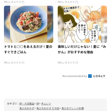
PR (レタスクラブ)
PR (レタスクラブ)
トマトと○○をあえるだけ！夏の
美味しいだけじゃない！夏に「み
すぐできごはん
かん」がおすすめな理由
PR (レタスクラブ)
PR (レタスクラブ)
Recommended by
カテゴリ：
卵・大豆製品
卵
オムレツ
魚介のおかず
魚介のおかず その他
魚介のアレンジ料理