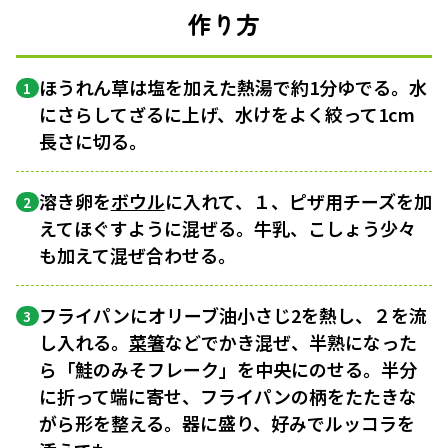
作り方
ほうれん草は塩を加えた熱湯で約1分ゆでる。水
1
にさらしてざるに上げ、水けをよく絞って1cm
長さに切る。
溶き卵を
ボウル
に入れて、１、ピザ用チーズを加
2
えてほぐすように混ぜる。牛乳、こしょう少々
も加えて混ぜ合わせる。
フライパンにオリーブ油小さじ2を熱し、２を流
3
し入れる。
菜箸
などでかき混ぜ、半熟になった
ら「鮭のみそフレーク」を中央にのせる。半分
に折って端に寄せ、フライパンの柄をたたきな
がら形を整える。器に盛り、好みでルッコラを