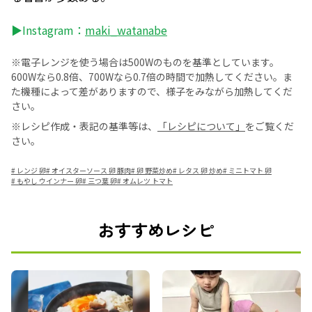
▶Instagram：
maki_watanabe
※電子レンジを使う場合は500Wのものを基準としています。
600Wなら0.8倍、700Wなら0.7倍の時間で加熱してください。ま
た機種によって差がありますので、様子をみながら加熱してくだ
さい。
※レシピ作成・表記の基準等は、
「レシピについて」
をご覧くだ
さい。
#
レンジ 卵
#
オイスターソース 卵 豚肉
#
卵 野菜炒め
#
レタス 卵 炒め
#
ミニトマト 卵
#
もやし ウインナー 卵
#
三つ葉 卵
#
オムレツ トマト
おすすめレシピ