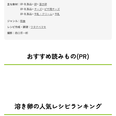
主な食材：
卵･乳製品
卵
溶き卵
卵･乳製品
チーズ
ピザ用チーズ
卵･乳製品
牛乳・クリーム
牛乳
ジャンル：
和食
レシピ作成・調理：
ワタナベマキ
撮影：
邑口京一郎
おすすめ読みもの(PR)
溶き卵の人気レシピランキング