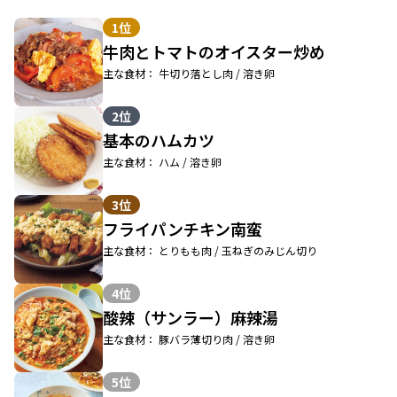
1位
牛肉とトマトのオイスター炒め
主な食材： 牛切り落とし肉 / 溶き卵
2位
基本のハムカツ
主な食材： ハム / 溶き卵
3位
フライパンチキン南蛮
主な食材： とりもも肉 / 玉ねぎのみじん切り
4位
酸辣（サンラー）麻辣湯
主な食材： 豚バラ薄切り肉 / 溶き卵
5位