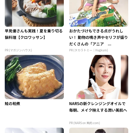
早見優さんも実践！夏を乗り切る
おかたづけもできる点がうれし
鍋料理【クロワッサン】
い！ 動物の鳴き声やセリフが盛り
だくさんの「アニア ...
PR (マガジンハウス)
PR (タカラトミー｜Hugkum)
鮭の粕煮
NARSの新クレンジングオイルで
毎朝、メイク映えする潤い美肌へ
PR (NARS on 美的.com)