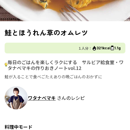
鮭とほうれん草のオムレツ
１人分：
321kcal
1.1g
毎日のごはんを楽しくラクにする サルビア給食室・ワ
タナベマキの作りおきノートvol.12
鮭が入ることで食べごたえありの晩ごはんのおかずに
ワタナベマキ
さんのレシピ
料理中モード