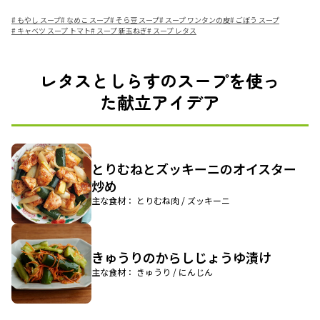
#
もやし スープ
#
なめこ スープ
#
そら豆 スープ
#
スープ ワンタンの皮
#
ごぼう スープ
#
キャベツ スープ トマト
#
スープ 新玉ねぎ
#
スープ レタス
レタスとしらすのスープを使っ
た献立アイデア
とりむねとズッキーニのオイスター
炒め
主な食材： とりむね肉 / ズッキーニ
きゅうりのからしじょうゆ漬け
主な食材： きゅうり / にんじん