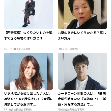
【西野亮廣】つくりたいものを追
お墓の撤去にいくらかかる？墓じ
求できる環境の作り方とは
まい費用
PR (FINCHI on GOETHE)
PR (くらしの話題)
リボ地獄から抜け出したい人は、
カードローン地獄の人は、消費者
返済を3～6ヶ月停止して『大幅に
金融が教えない『返済停止して減
減額してから返済す...
額・免除する方法』で...
PR (渋谷法務総合事務所)
PR (渋谷法務総合事務所)