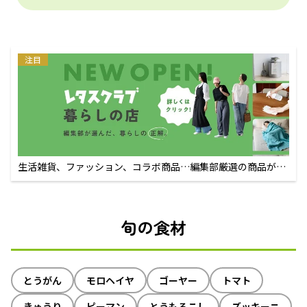
注目
生活雑貨、ファッション、コラボ商品…編集部厳選の商品が買
えるECサイト
旬の食材
とうがん
モロヘイヤ
ゴーヤー
トマト
きゅうり
ピーマン
とうもろこし
ズッキーニ