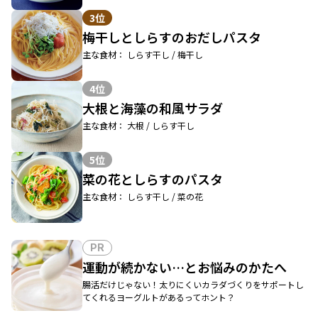
3位
梅干しとしらすのおだしパスタ
主な食材： しらす干し / 梅干し
4位
大根と海藻の和風サラダ
主な食材： 大根 / しらす干し
5位
菜の花としらすのパスタ
主な食材： しらす干し / 菜の花
PR
運動が続かない…とお悩みのかたへ
腸活だけじゃない！太りにくいカラダづくりをサポートし
てくれるヨーグルトがあるってホント？