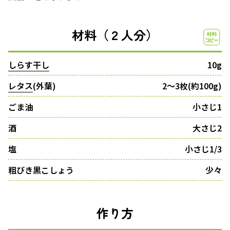
材料（２人分）
しらす干し
10g
レタス
(外葉)
2～3枚(約100g)
ごま油
小さじ1
酒
大さじ2
塩
小さじ1/3
粗びき黒こしょう
少々
作り方