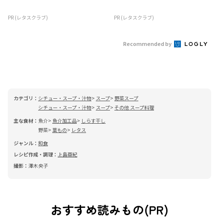
PR (レタスクラブ)
PR (レタスクラブ)
Recommended by
カテゴリ：
シチュー・スープ・汁物
スープ
野菜スープ
シチュー・スープ・汁物
スープ
その他 スープ料理
主な食材：
魚介
魚介加工品
しらす干し
野菜
葉もの
レタス
ジャンル：
和食
レシピ作成・調理：
上島亜紀
撮影：
澤木央子
おすすめ読みもの(PR)