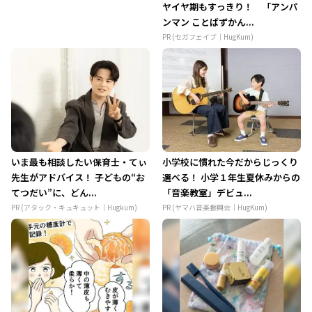
ヤイヤ期もすっきり！ 「アンパ
ンマン ことばずかん...
PR (セガフェイブ｜HugKum)
いま最も相談したい保育士・てぃ
小学校に慣れた今だからじっくり
先生がアドバイス！ 子どもの“お
選べる！ 小学１年生夏休みからの
てつだい”に、どん...
「音楽教室」デビュ...
PR (アタック・キュキュット｜Hugkum)
PR (ヤマハ音楽振興会｜HugKum)