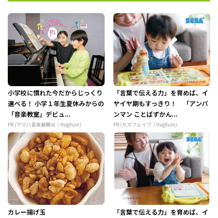
小学校に慣れた今だからじっくり
「言葉で伝える力」を育めば、イ
選べる！ 小学１年生夏休みからの
ヤイヤ期もすっきり！ 「アンパ
「音楽教室」デビュ...
ンマン ことばずかん...
PR (ヤマハ音楽振興会｜HugKum)
PR (セガフェイブ｜HugKum)
カレー揚げ玉
「言葉で伝える力」を育めば、イ