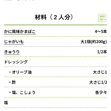
材料（２人分）
かに風味かまぼこ
4～5本
じゃがいも
大1個(約200g)
きゅうり
1/2本
ドレッシング
・オリーブ油
大さじ1
・酢
大さじ1/2
・塩、こしょう
各少々
塩