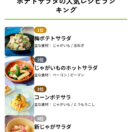
ポテトサラダの人気レシピラン
キング
1位
梅ポテトサラダ
主な食材： じゃがいも / 玉ねぎ
2位
じゃがいものホットサラダ
主な食材： ベーコン / ピーマン
3位
コーンポテサラ
主な食材： じゃがいも / とうもろこし
4位
新じゃがサラダ