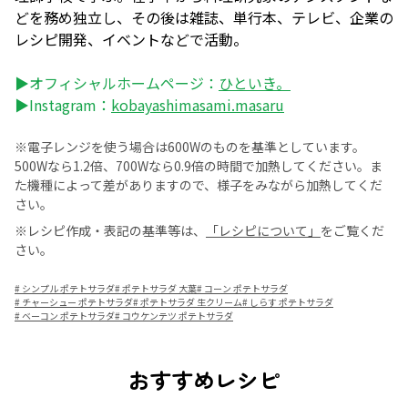
どを務め独立し、その後は雑誌、単行本、テレビ、企業の
レシピ開発、イベントなどで活動。
▶オフィシャルホームページ：
ひといき。
▶Instagram：
kobayashimasami.masaru
※電子レンジを使う場合は600Wのものを基準としています。
500Wなら1.2倍、700Wなら0.9倍の時間で加熱してください。ま
た機種によって差がありますので、様子をみながら加熱してくだ
さい。
※レシピ作成・表記の基準等は、
「レシピについて」
をご覧くだ
さい。
#
シンプル ポテトサラダ
#
ポテトサラダ 大葉
#
コーン ポテトサラダ
#
チャーシュー ポテトサラダ
#
ポテトサラダ 生クリーム
#
しらす ポテトサラダ
#
ベーコン ポテトサラダ
#
コウケンテツ ポテトサラダ
おすすめレシピ