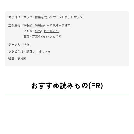
カテゴリ：
サラダ
野菜を使ったサラダ
ポテトサラダ
主な食材：
練製品
練製品
かに風味かまぼこ
いも類
いも
じゃがいも
野菜
野菜その他
きゅうり
ジャンル：
洋食
レシピ作成・調理：
小林まさみ
撮影：
高杉純
おすすめ読みもの(PR)