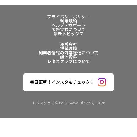
プライバシーポリシー
利用規約
ヘルプ・サポート
広告掲載について
最新トピックス
運営会社
推奨環境
利用者情報の外部送信について
媒体資料
レタスクラブについて
毎日更新！インスタもチェック！
レタスクラブ © KADOKAWA LifeDesign. 2026