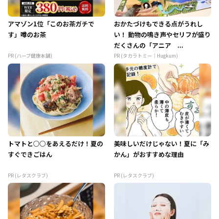
アマゾン1位「このお茶ガチで
おかたづけもできる点がうれし
す」噂のお茶
い！ 動物の鳴き声やセリフが盛り
だくさんの「アニア ...
PR (ハーブ健康本舗)
PR (タカラトミー｜Hugkum)
トマトと○○をあえるだけ！夏の
美味しいだけじゃない！夏に「み
すぐできごはん
かん」がおすすめな理由
PR (レタスクラブ)
PR (レタスクラブ)