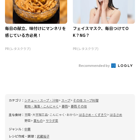
毎日の献立、味付けにマンネリを
フェイスマスク、毎日つけてO
感じている方必見！
K？NG？
PR (レタスクラブ)
PR (レタスクラブ)
Recommended by
カテゴリ：
シチュー・スープ・汁物
スープ
その他 スープ料理
乾物・海藻・こんにゃく
春雨
春雨 その他
主な食材：
豆腐･大豆加工品･こんにゃく･おから
はるさめ・くずきり
はるさめ
野菜
葉もの
サラダ菜
ジャンル：
中華
レシピ作成・調理：
武蔵裕子