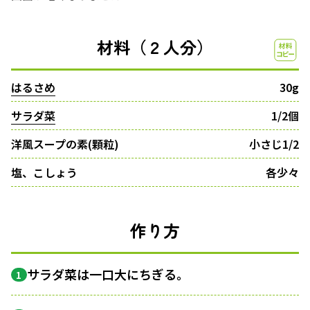
材料（２人分）
はるさめ
30g
サラダ菜
1/2個
洋風スープの素(顆粒)
小さじ1/2
塩、こしょう
各少々
作り方
サラダ菜は一口大にちぎる。
1