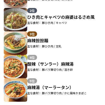
2位
ひき肉とキャベツの麻婆はるさめ風
主な食材： 豚ひき肉 / キャベツ
3位
麻辣担担麺
主な食材： 豚ひき肉 / 豆乳
4位
酸辣（サンラー）麻辣湯
主な食材： 豚バラ薄切り肉 / 溶き卵
5位
麻辣湯（マーラータン）
主な食材： 豚バラ薄切り肉 / かに風味かまぼこ