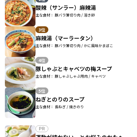
酸辣（サンラー）麻辣湯
主な食材： 豚バラ薄切り肉 / 溶き卵
3位
麻辣湯（マーラータン）
主な食材： 豚バラ薄切り肉 / かに風味かまぼこ
4位
豚しゃぶとキャベツの梅スープ
主な食材： 豚しゃぶしゃぶ用肉 / キャベツ
5位
ねぎとのりのスープ
主な食材： 長ねぎ / 焼きのり
PR