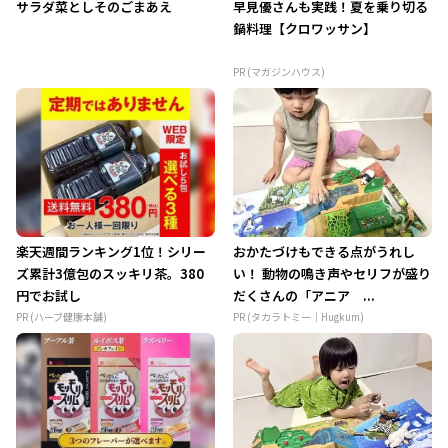
サラダ菜としそのごまあえ
早見優さんも実践！夏を乗り切る
鍋料理【クロワッサン】
PR (マガジンハウス)
楽天週間ランキング1位！シリー
おかたづけもできる点がうれし
ズ累計3億包のスッキリ茶。380
い！ 動物の鳴き声やセリフが盛り
円でお試し
だくさんの「アニア ...
PR (ハーブ健康本舗)
PR (タカラトミー｜Hugkum)