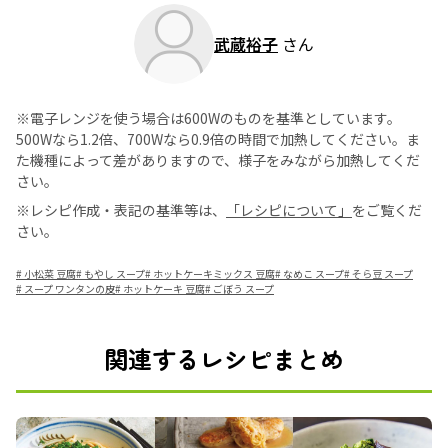
武蔵裕子
さん
※電子レンジを使う場合は600Wのものを基準としています。
500Wなら1.2倍、700Wなら0.9倍の時間で加熱してください。ま
た機種によって差がありますので、様子をみながら加熱してくだ
さい。
※レシピ作成・表記の基準等は、
「レシピについて」
をご覧くだ
さい。
#
小松菜 豆腐
#
もやし スープ
#
ホットケーキミックス 豆腐
#
なめこ スープ
#
そら豆 スープ
#
スープ ワンタンの皮
#
ホットケーキ 豆腐
#
ごぼう スープ
関連するレシピまとめ