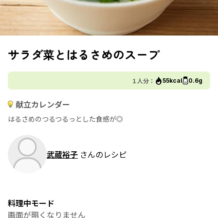
サラダ菜とはるさめのスープ
１人分：
55kcal
0.6g
献立カレンダー
はるさめのつるつるっとした食感が◎
武蔵裕子
さんのレシピ
料理中モード
画面が暗くなりません