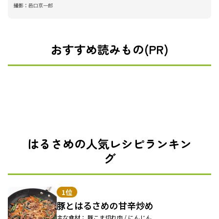
撮影：
邑口京一郎
おすすめ読みもの(PR)
はるさめの人気レシピランキン
グ
1位
豚とはるさめの甘辛炒め
主な食材： 豚こま切れ肉 / にんじん