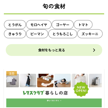
旬の食材
とうがん
モロヘイヤ
ゴーヤー
トマト
きゅうり
ピーマン
とうもろこし
ズッキーニ
食材をもっと見る
注目