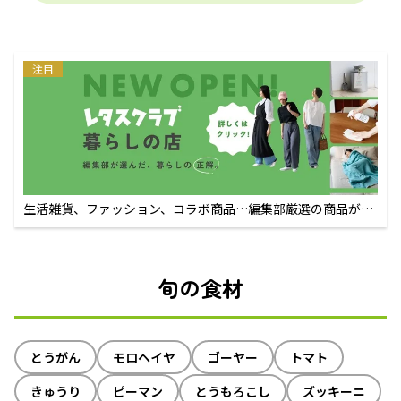
注目
生活雑貨、ファッション、コラボ商品…編集部厳選の商品が買
えるECサイト
旬の食材
とうがん
モロヘイヤ
ゴーヤー
トマト
きゅうり
ピーマン
とうもろこし
ズッキーニ