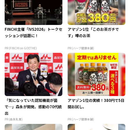
FINCHI主催「IVS2026」トークセ
アマゾン1位「このお茶ガチで
ッションが話題に！
す」噂のお茶
PR (FINCHI on GOETHE)
PR (ハーブ健康本舗)
「気になっていた認知機能が菌
アマゾン1位の実績！380円で5日
で…」森永が開発。感動の70代続
間お試し。
出
PR (森永乳業)
PR (ハーブ健康本舗)