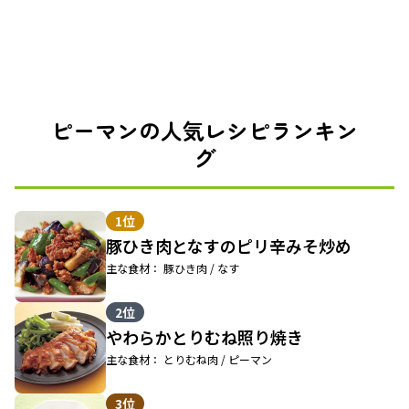
ピーマンの人気レシピランキン
グ
1位
豚ひき肉となすのピリ辛みそ炒め
主な食材： 豚ひき肉 / なす
2位
やわらかとりむね照り焼き
主な食材： とりむね肉 / ピーマン
3位