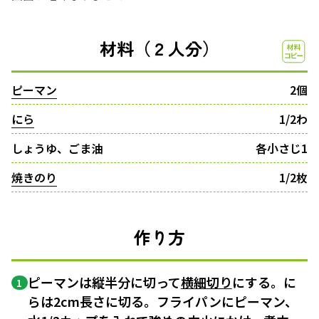
材料（２人分）
ピーマン
2個
にら
1/2わ
しょうゆ、ごま油
各小さじ1
焼きのり
1/2枚
作り方
ピーマンは縦半分に切って
横細切り
にする。に
1
らは2cm長さに切る。フライパンにピーマン、