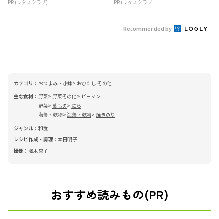
PR (レタスクラブ)
PR (レタスクラブ)
Recommended by
カテゴリ：
おつまみ・小鉢
おひたし その他
主な食材：
野菜
野菜その他
ピーマン
野菜
葉もの
にら
海藻・乾物
海藻・乾物
焼きのり
ジャンル：
和食
レシピ作成・調理：
本田明子
撮影：
澤木央子
おすすめ読みもの(PR)