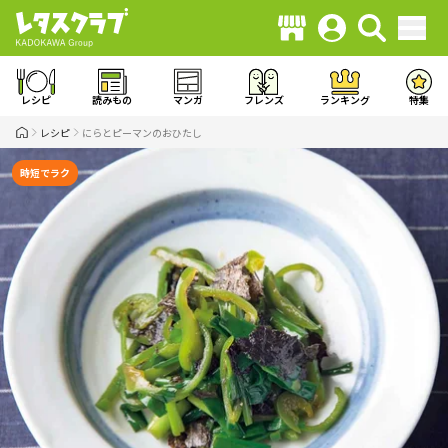
レシピ
読みもの
マンガ
フレンズ
ランキング
特集
レシピ
にらとピーマンのおひたし
時短でラク