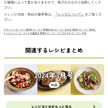
た機種によって差がありますので、様子をみながら加熱してくだ
さい。
※レシピ作成・表記の基準等は、
「レシピについて」
をご覧くだ
さい。
#
キャベツ ピーマン 豚肉
#
ピーマン 味噌炒め
#
ピーマン 玉ねぎ 鶏肉
#
ピーマン 煮浸し
#
こんにゃく ピーマン
#
生姜焼き 野菜
#
ピーマン マリネ
#
なす ピーマン 牛肉
関連するレシピまとめ
2024年3月号
95品
レシピまとめをもっと見る