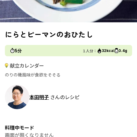
にらとピーマンのおひたし
5分
１人分：
32kcal
0.4g
献立カレンダー
のりの磯風味が食欲をそそる
本田明子
さんのレシピ
料理中モード
画面が暗くなりません