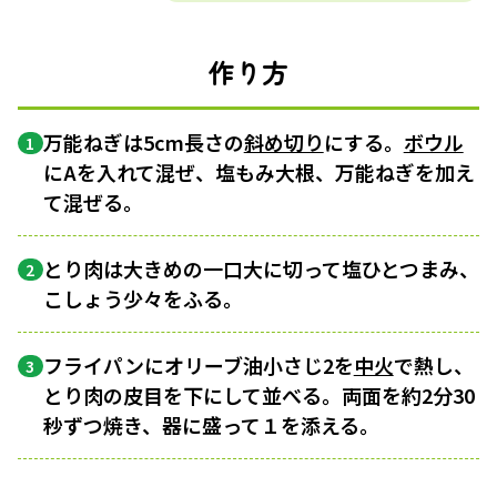
作り方
万能ねぎは5cm長さの
斜め切り
にする。
ボウル
1
にAを入れて混ぜ、塩もみ大根、万能ねぎを加え
て混ぜる。
とり肉は大きめの一口大に切って塩ひとつまみ、
2
こしょう少々をふる。
フライパンにオリーブ油小さじ2を
中火
で熱し、
3
とり肉の皮目を下にして並べる。両面を約2分30
秒ずつ焼き、器に盛って１を添える。