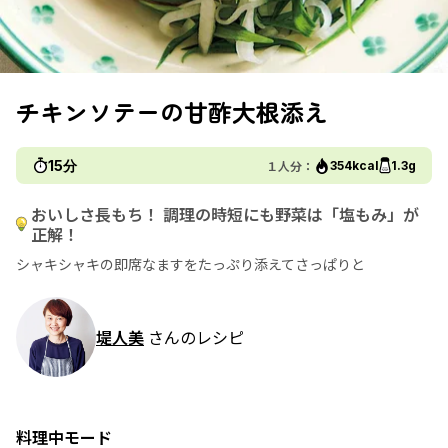
チキンソテーの甘酢大根添え
15分
１人分：
354kcal
1.3g
おいしさ長もち！ 調理の時短にも野菜は「塩もみ」が
正解！
シャキシャキの即席なますをたっぷり添えてさっぱりと
堤人美
さんのレシピ
料理中モード