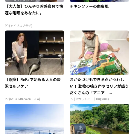
【大人気】ひんやり冷感寝具で快
チキンソテーの南蛮風
適な睡眠をあなたに。
PR (アイリスプラザ)
【銀座】ReFaで始める大人の贅
おかたづけもできる点がうれし
沢セルフケア
い！ 動物の鳴き声やセリフが盛り
だくさんの「アニア ...
PR (ReFa GINZA on CREA)
PR (タカラトミー｜Hugkum)