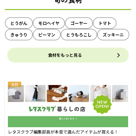
とうがん
モロヘイヤ
ゴーヤー
トマト
きゅうり
ピーマン
とうもろこし
ズッキーニ
食材をもっと見る
注目
レタスクラブ編集部員が本音で選んだアイテムが買える！