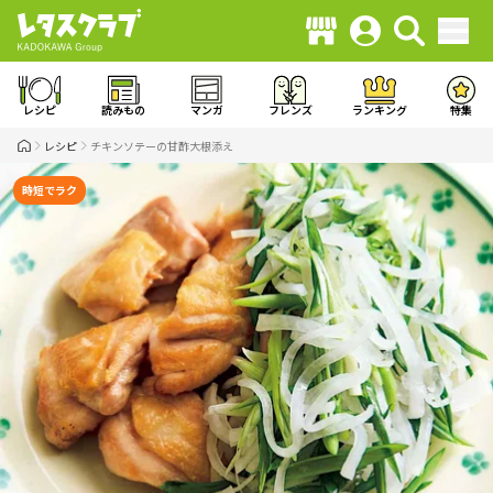
レシピ
読みもの
マンガ
フレンズ
ランキング
特集
レシピ
チキンソテーの甘酢大根添え
時短でラク