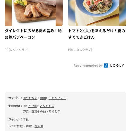
ダイレクトに広がる肉の旨み！絶
トマトと○○をあえるだけ！夏の
品豚バラベーコン
すぐできごはん
PR (レタスクラブ)
PR (レタスクラブ)
Recommended by
カテゴリ：
肉のおかず
鶏肉
チキンソテー
主な食材：
肉
とり肉
とりもも肉
野菜
野菜その他
万能ねぎ
ジャンル：
洋食
レシピ作成・調理：
堤人美