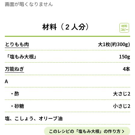
画面が暗くなりません
材料（２人分）
とりもも肉
大1枚(約300g)
「塩もみ大根」
150g
万能ねぎ
4本
A
・酢
大さじ2
・砂糖
小さじ2
塩、こしょう、オリーブ油
このレシピの「塩もみ大根」の作り方