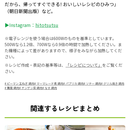
だから、帰ってすぐできる! おいしいレシピのひみつ」
（朝日新聞出版）など。
▶Instagram：
hitotsutsu
※電子レンジを使う場合は600Wのものを基準としています。
500Wなら1.2倍、700Wなら0.9倍の時間で加熱してください。ま
た機種によって差がありますので、様子をみながら加熱してくだ
さい。
※レシピ作成・表記の基準等は、
「レシピについて」
をご覧くだ
さい。
#
ピーマン 玉ねぎ 鶏肉
#
マーマレード煮 鶏肉
#
パプリカ 鶏肉
#
ソテー 鶏肉
#
グリル焼き 鶏肉
#
舞茸 鶏肉
#
チンゲン菜 鶏肉
#
なす 鶏肉
関連するレシピまとめ