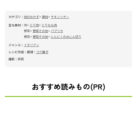
カテゴリ：
肉のおかず
鶏肉
チキンソテー
主な食材：
肉
とり肉
とりもも肉
野菜
野菜その他
パプリカ
野菜
野菜その他
にんにくのみじん切り
ジャンル：
イタリアン
レシピ作成・調理：
コウ静子
撮影：
原務
おすすめ読みもの(PR)