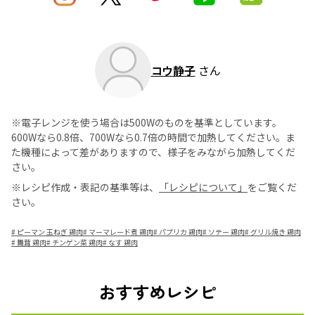
コウ静子
さん
※電子レンジを使う場合は500Wのものを基準としています。
600Wなら0.8倍、700Wなら0.7倍の時間で加熱してください。ま
た機種によって差がありますので、様子をみながら加熱してくだ
さい。
※レシピ作成・表記の基準等は、
「レシピについて」
をご覧くだ
さい。
#
ピーマン 玉ねぎ 鶏肉
#
マーマレード煮 鶏肉
#
パプリカ 鶏肉
#
ソテー 鶏肉
#
グリル焼き 鶏肉
#
舞茸 鶏肉
#
チンゲン菜 鶏肉
#
なす 鶏肉
おすすめレシピ