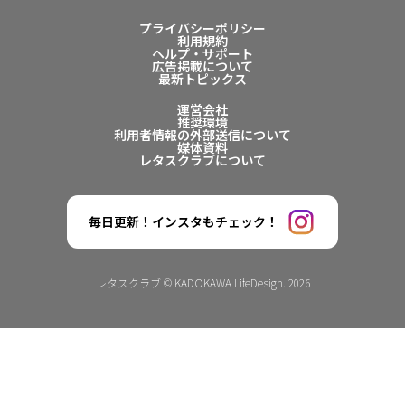
プライバシーポリシー
利用規約
ヘルプ・サポート
広告掲載について
最新トピックス
運営会社
推奨環境
利用者情報の外部送信について
媒体資料
レタスクラブについて
毎日更新！インスタもチェック！
レタスクラブ © KADOKAWA LifeDesign. 2026