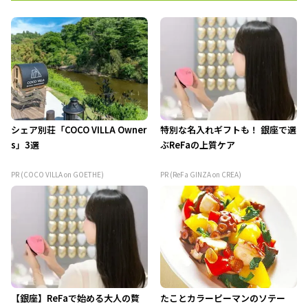
シェア別荘「COCO VILLA Owner
特別な名入れギフトも！ 銀座で選
s」3選
ぶReFaの上質ケア
PR (COCO VILLA on GOETHE)
PR (ReFa GINZA on CREA)
【銀座】ReFaで始める大人の贅
たことカラーピーマンのソテー