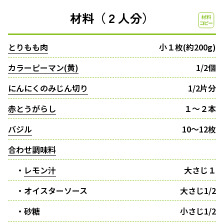
材料（２人分）
とりもも肉
小１枚(約200g)
カラーピーマン(黄)
1/2個
にんにくのみじん切り
1/2片分
赤とうがらし
１〜２本
バジル
10〜12枚
合わせ調味料
・
レモン汁
大さじ１
・オイスターソース
大さじ1/2
・砂糖
小さじ1/2