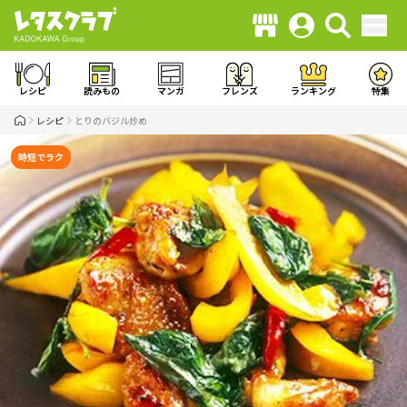
レシピ
読みもの
マンガ
フレンズ
ランキング
特集
レシピ
とりのバジル炒め
時短でラク