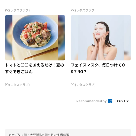
PR (レタスクラブ)
PR (レタスクラブ)
トマトと○○をあえるだけ！夏の
フェイスマスク、毎日つけてO
すぐできごはん
K？NG？
PR (レタスクラブ)
PR (レタスクラブ)
Recommended by
カテゴリ：
卵・大豆製品
卵
その他 卵料理