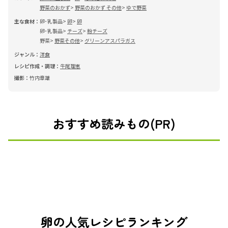
野菜のおかず
野菜のおかず その他
ゆで野菜
主な食材：
卵･乳製品
卵
卵
卵･乳製品
チーズ
粉チーズ
野菜
野菜その他
グリーンアスパラガス
ジャンル：
洋食
レシピ作成・調理：
牛尾理恵
撮影：
竹内章雄
おすすめ読みもの(PR)
卵の人気レシピランキング