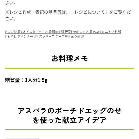
さい。
※レシピ作成・表記の基準等は、
「レシピについて」
をご覧くだ
さい。
#
レンジ 卵
#
オイスターソース 卵 豚肉
#
卵 野菜炒め
#
レタス 卵 炒め
#
ミニトマト 卵
#
もやし ウインナー 卵
#
ズッキーニ チーズ 卵
#
三つ葉 卵
お料理メモ
糖質量：1人分1.5g
アスパラのポーチドエッグのせ
を使った献立アイデア