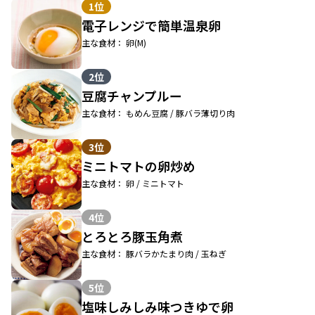
1位
電子レンジで簡単温泉卵
主な食材： 卵(M)
2位
豆腐チャンプルー
主な食材： もめん豆腐 / 豚バラ薄切り肉
3位
ミニトマトの卵炒め
主な食材： 卵 / ミニトマト
4位
とろとろ豚玉角煮
主な食材： 豚バラかたまり肉 / 玉ねぎ
5位
塩味しみしみ味つきゆで卵