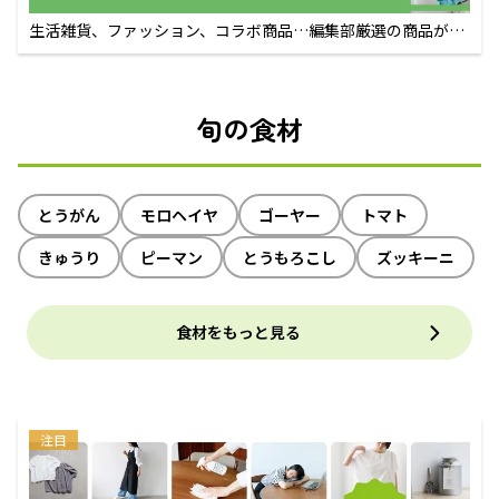
生活雑貨、ファッション、コラボ商品…編集部厳選の商品が買
えるECサイト
旬の食材
とうがん
モロヘイヤ
ゴーヤー
トマト
きゅうり
ピーマン
とうもろこし
ズッキーニ
食材をもっと見る
注目