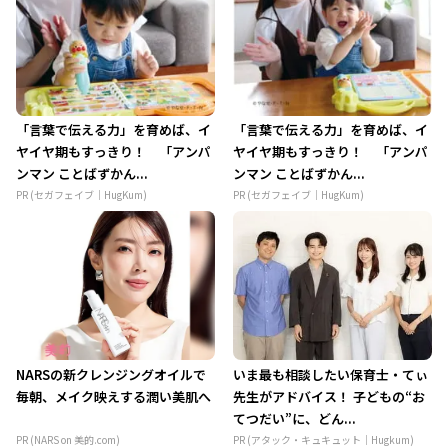
「言葉で伝える力」を育めば、イ
「言葉で伝える力」を育めば、イ
ヤイヤ期もすっきり！ 「アンパ
ヤイヤ期もすっきり！ 「アンパ
ンマン ことばずかん...
ンマン ことばずかん...
PR (セガフェイブ｜HugKum)
PR (セガフェイブ｜HugKum)
NARSの新クレンジングオイルで
いま最も相談したい保育士・てぃ
毎朝、メイク映えする潤い美肌へ
先生がアドバイス！ 子どもの“お
てつだい”に、どん...
PR (NARS on 美的.com)
PR (アタック・キュキュット｜Hugkum)