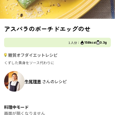
アスパラのポーチドエッグのせ
１人分：
158kcal
0.3g
糖質オフダイエットレシピ
くずした黄身をソース代わりに
牛尾理恵
さんのレシピ
料理中モード
画面が暗くなりません