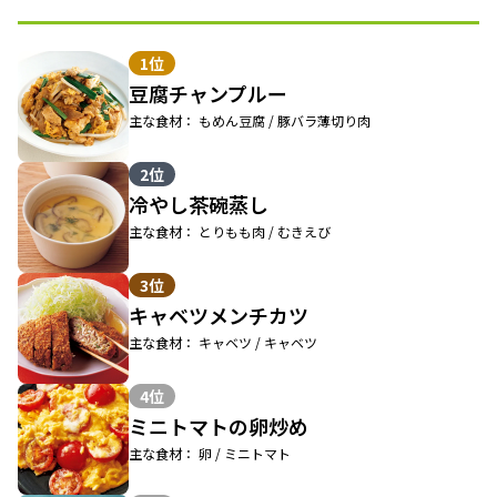
1位
豆腐チャンプルー
主な食材： もめん豆腐 / 豚バラ薄切り肉
2位
冷やし茶碗蒸し
主な食材： とりもも肉 / むきえび
3位
キャベツメンチカツ
主な食材： キャベツ / キャベツ
4位
ミニトマトの卵炒め
主な食材： 卵 / ミニトマト