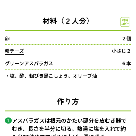
材料（２人分）
卵
２個
粉チーズ
小さじ２
グリーンアスパラガス
６本
・塩、酢、粗びき黒こしょう、オリーブ油
作り方
アスパラガスは根元のかたい部分を皮むき器で
1
むき、長さを半分に切る。熱湯に塩を入れて約