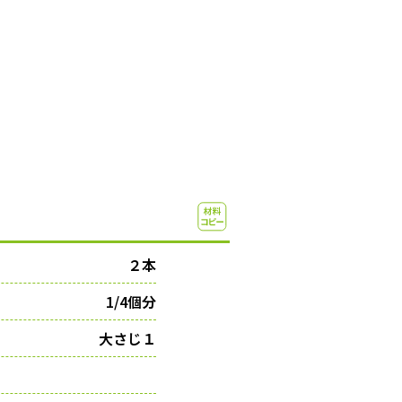
２本
1/4個分
大さじ１