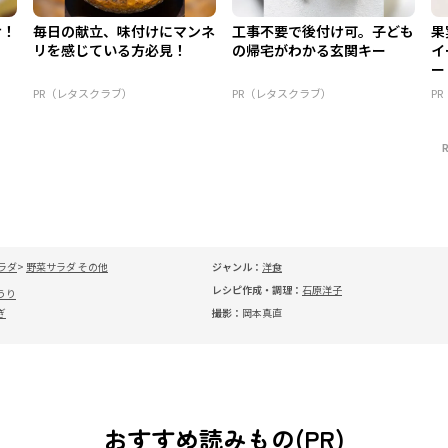
け！
毎日の献立、味付けにマンネ
工事不要で後付け可。子ども
果
リを感じている方必見！
の帰宅がわかる玄関キー
イ
ー
PR（レタスクラブ）
PR（レタスクラブ）
P
ラダ
野菜サラダ その他
ジャンル：
洋食
レシピ作成・調理：
石原洋子
うり
ぎ
撮影：
岡本真直
おすすめ読みもの(PR)