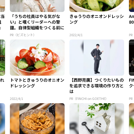
本当
「うちの社員はやる気がな
きゅうりのオニオンドレッシ
A
組
い」と嘆くリーダーへの警
ング
8
」
鐘。自律型組織をつくる前に
外せな...
PR（ビズヒント）
2022/4/1
PR
られ
トマトときゅうりのオニオン
【西野亮廣】つくりたいもの
F
ドレッシング
を追求できる環境の作り方と
ク
は
2022/4/1
PR（FINCHI on GOETHE）
PR