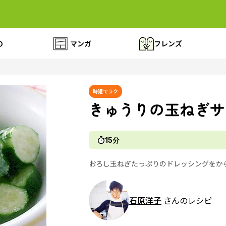
の
マンガ
フレンズ
時短でラク
きゅうりの玉ねぎサ
15分
おろし玉ねぎたっぷりのドレッシングをか
石原洋子
さんのレシピ