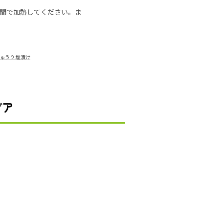
の時間で加熱してください。ま
ゅうり 塩漬け
デア