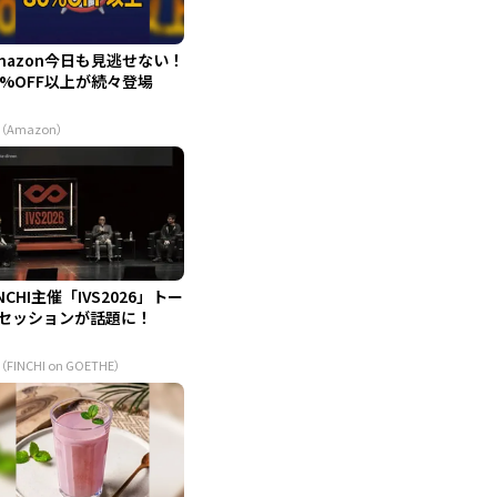
mazon今日も見逃せない！
0%OFF以上が続々登場
（Amazon）
INCHI主催「IVS2026」トー
セッションが話題に！
（FINCHI on GOETHE）