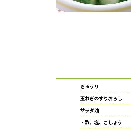
きゅうり
玉ねぎ
のすりおろし
サラダ油
・酢、塩、こしょう