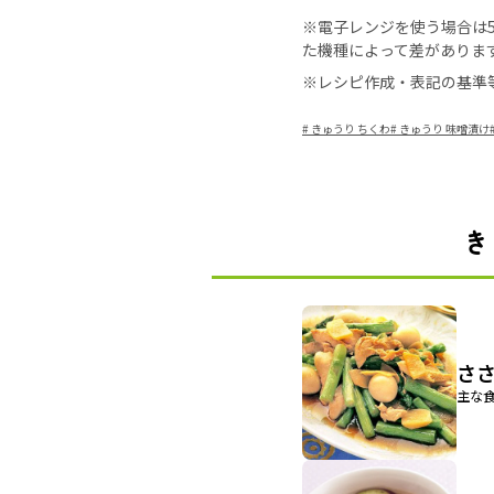
※電子レンジを使う場合は50
た機種によって差がありま
※レシピ作成・表記の基準
#
きゅうり ちくわ
#
きゅうり 味噌漬け
き
さ
主な食