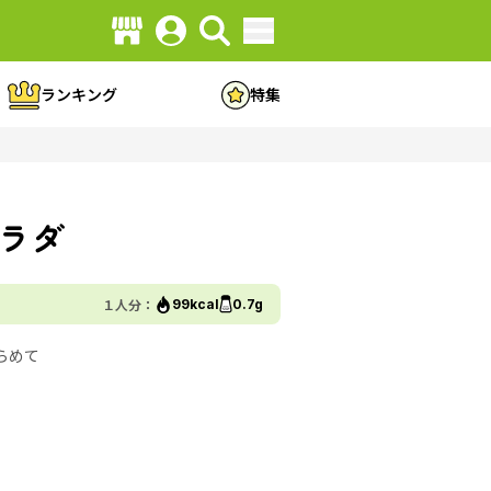
ランキング
特集
ラダ
１人分：
99kcal
0.7g
らめて