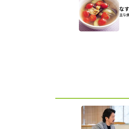
な
主な食