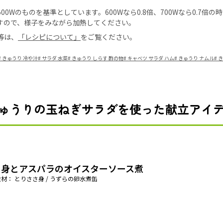
0Wのものを基準としています。600Wなら0.8倍、700Wなら0.7倍
すので、様子をみながら加熱してください。
等は、
「レシピについて」
をご覧ください。
#
きゅうり 冷や汁
#
サラダ 水菜
#
きゅうり しらす 酢の物
#
キャベツ サラダ ハム
#
きゅうり ナムル
#
き
ゅうりの玉ねぎサラダを使った献立アイ
さ身とアスパラのオイスターソース煮
材： とりささ身 / うずらの卵水煮缶