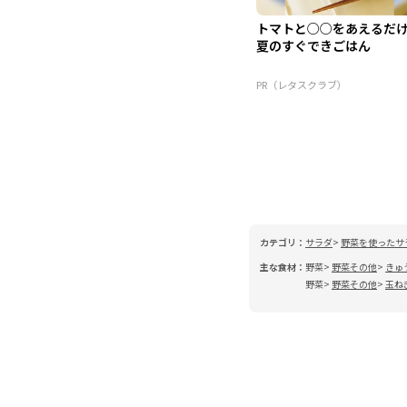
トマトと○○をあえるだ
夏のすぐできごはん
PR（レタスクラブ）
カテゴリ：
サラダ
野菜を使ったサ
主な食材：
野菜
野菜その他
きゅ
野菜
野菜その他
玉ね