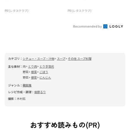
PR (レタスクラブ)
PR (レタスクラブ)
Recommended by
カテゴリ：
シチュー・スープ・汁物
スープ
その他 スープ料理
主な食材：
肉
とり肉
とり手羽元
野菜
根菜
ごぼう
野菜
根菜
にんじん
ジャンル：
韓国風
レシピ作成・調理：
柳原るり
撮影：
木村拓
おすすめ読みもの(PR)