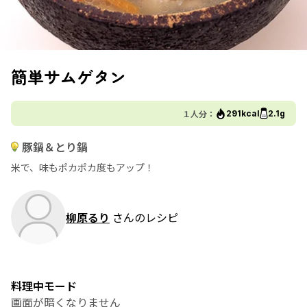
簡単サムゲタン
１人分：
291kcal
2.1g
豚鍋＆とり鍋
米で、味もポカポカ度もアップ！
柳原るり
さんのレシピ
料理中モード
画面が暗くなりません