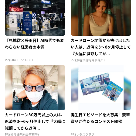
【見城徹×藤田晋】AI時代でも変
カードローン地獄から抜け出した
わらない経営者の本質
い人は、返済を3～6ヶ月停止して
『大幅に減額してか...
PR (FINCHI on GOETHE)
PR (渋谷法務総合事務所)
カードローン50万円以上の人は、
誕生日エピソードを大募集！豪華
返済を3～6ヶ月停止して『大幅に
賞品が当たるコンテスト開催
減額してから返済...
PR (渋谷法務総合事務所)
PR (レタスクラブ)