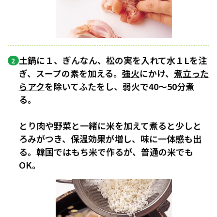
土鍋に１、ぎんなん、松の実を入れて水１Lを注
2
ぎ、スープの素を加える。
強火
にかけ、
煮立った
ら
アク
を除いてふたをし、弱火で40〜50分煮
る。
とり肉や野菜と一緒に米を加えて煮ると少しと
ろみがつき、保温効果が増し、味に一体感も出
る。韓国ではもち米で作るが、普通の米でも
OK。