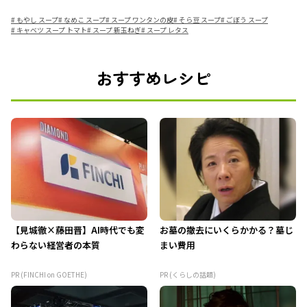
#
もやし スープ
#
なめこ スープ
#
スープ ワンタンの皮
#
そら豆 スープ
#
ごぼう スープ
#
キャベツ スープ トマト
#
スープ 新玉ねぎ
#
スープ レタス
おすすめレシピ
【見城徹×藤田晋】AI時代でも変
お墓の撤去にいくらかかる？墓じ
わらない経営者の本質
まい費用
PR (FINCHI on GOETHE)
PR (くらしの話題)