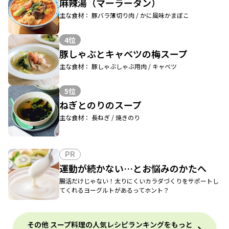
麻辣湯（マーラータン）
主な食材： 豚バラ薄切り肉 / かに風味かまぼこ
4位
豚しゃぶとキャベツの梅スープ
主な食材： 豚しゃぶしゃぶ用肉 / キャベツ
5位
ねぎとのりのスープ
主な食材： 長ねぎ / 焼きのり
PR
運動が続かない…とお悩みのかたへ
腸活だけじゃない！太りにくいカラダづくりをサポートし
てくれるヨーグルトがあるってホント？
その他 スープ料理の人気レシピランキングをもっと