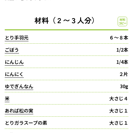
材料（２〜３人分）
とり手羽元
６〜８本
ごぼう
1/2本
にんじん
1/4本
にんにく
２片
ゆでぎんなん
30g
米
大さじ４
あれば松の実
大さじ１
とりガラスープの素
大さじ１