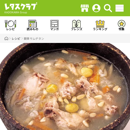
レシピ
読みもの
マンガ
フレンズ
ランキング
特集
レシピ
簡単サムゲタン