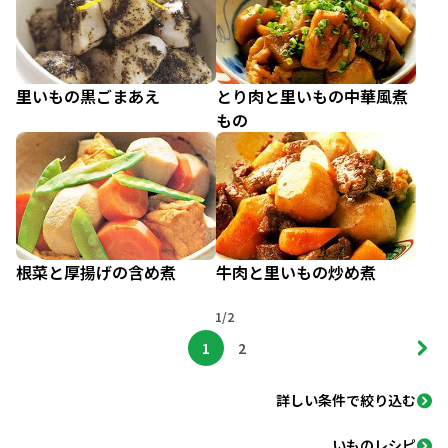
里いもの黒ごまあえ
とり肉と里いもの中華風煮
もの
根菜と厚揚げの含め煮
牛肉と里いもの炒め煮
1/2
1
2
詳しい条件で絞り込む
いものレシピ