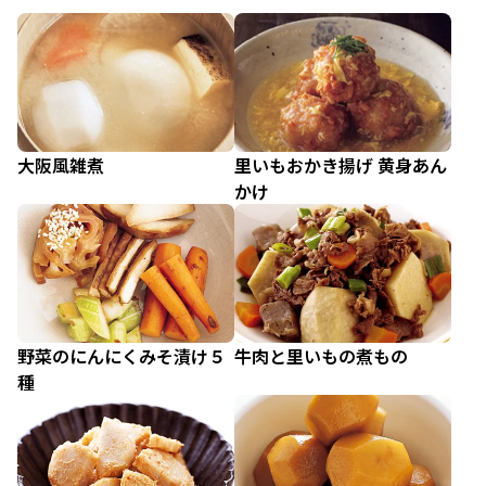
大阪風雑煮
里いもおかき揚げ 黄身あん
かけ
野菜のにんにくみそ漬け５
牛肉と里いもの煮もの
種