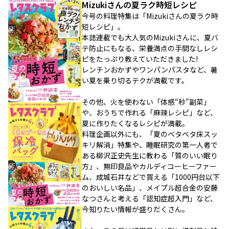
Mizukiさんの夏ラク時短レシピ
今号の料理特集は「Mizukiさんの夏ラク時
短レシピ」。
本誌連載でも大人気のMizukiさんに、夏バ
テ防止にもなる、栄養満点の手間なしレシ
ピをたっぷり教えていただきました!
レンチンおかずやワンパンパスタなど、暑
い夏を乗り切るテクが満載です。
その他、火を使わない「体感“秒”副菜」
や、おうちで作れる「麻辣レシピ」など、
夏に作りたくなるレシピが満載。
料理企画以外にも、「夏のベタベタ床スッ
キリ解消」特集や、睡眠研究の第一人者で
ある柳沢正史先生に教わる「質のいい眠り
方」、無印良品やカルディコーヒーファー
ム、成城石井などで買える「1000円台以下
のおいしい名品」、メイプル超合金の安藤
なつさんと考える「認知症超入門」など、
今知りたい情報が盛りだくさん。