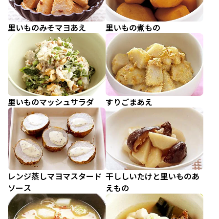
里いものみそマヨあえ
里いもの煮もの
里いものマッシュサラダ
すりごまあえ
レンジ蒸しマヨマスタード
干ししいたけと里いものあ
ソース
えもの