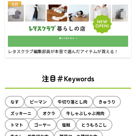
注目
レタスクラブ編集部員が本音で選んだアイテムが買える！
注目＃Keywords
なす
ピーマン
牛切り落とし肉
きゅうり
ズッキーニ
オクラ
牛しゃぶしゃぶ用肉
トマト
ゴーヤー
塩鮭
とうもろこし