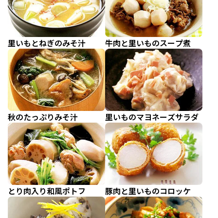
里いもとねぎのみそ汁
牛肉と里いものスープ煮
秋のたっぷりみそ汁
里いものマヨネーズサラダ
とり肉入り和風ポトフ
豚肉と里いものコロッケ