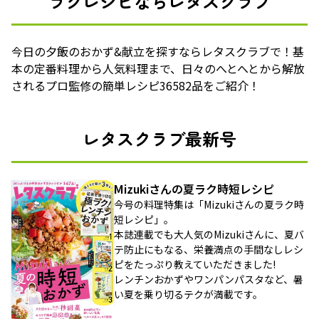
ラクレシピならレタスクラブ
今日の夕飯のおかず&献立を探すならレタスクラブで！基
本の定番料理から人気料理まで、日々のへとへとから解放
されるプロ監修の簡単レシピ36582品をご紹介！
レタスクラブ最新号
Mizukiさんの夏ラク時短レシピ
今号の料理特集は「Mizukiさんの夏ラク時
短レシピ」。
本誌連載でも大人気のMizukiさんに、夏バ
テ防止にもなる、栄養満点の手間なしレシ
ピをたっぷり教えていただきました!
レンチンおかずやワンパンパスタなど、暑
い夏を乗り切るテクが満載です。