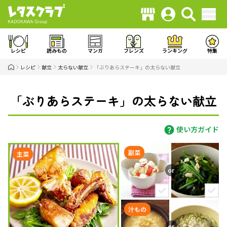
レシピ
読みもの
マンガ
フレンズ
ランキング
特集
レシピ
献立
太らない献立
「ぶりあらステーキ」の太らない献立
「ぶりあらステーキ」の太らない献立
使い方ガイド
副菜
主菜
汁もの