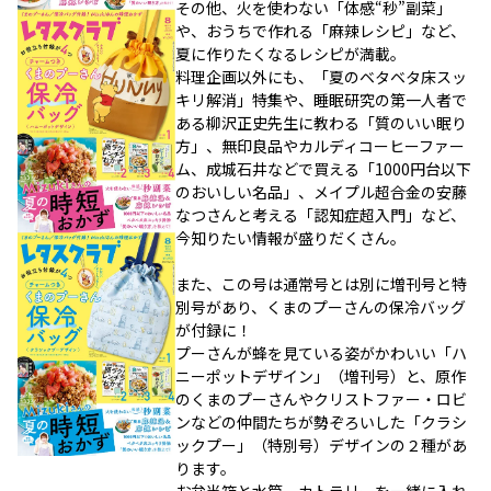
その他、火を使わない「体感“秒”副菜」
や、おうちで作れる「麻辣レシピ」など、
夏に作りたくなるレシピが満載。
料理企画以外にも、「夏のベタベタ床スッ
キリ解消」特集や、睡眠研究の第一人者で
ある柳沢正史先生に教わる「質のいい眠り
方」、無印良品やカルディコーヒーファー
ム、成城石井などで買える「1000円台以下
のおいしい名品」、メイプル超合金の安藤
なつさんと考える「認知症超入門」など、
今知りたい情報が盛りだくさん。
また、この号は通常号とは別に増刊号と特
別号があり、くまのプーさんの保冷バッグ
が付録に！
プーさんが蜂を見ている姿がかわいい「ハ
ニーポットデザイン」（増刊号）と、原作
のくまのプーさんやクリストファー・ロビ
ンなどの仲間たちが勢ぞろいした「クラシ
ックプー」（特別号）デザインの２種があ
ります。