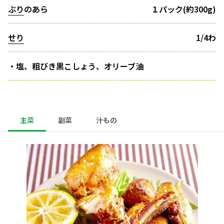
ぶり
のあら
１パック(約300g)
せり
1/4わ
・塩、粗びき黒こしょう、オリーブ油
主菜
副菜
汁もの