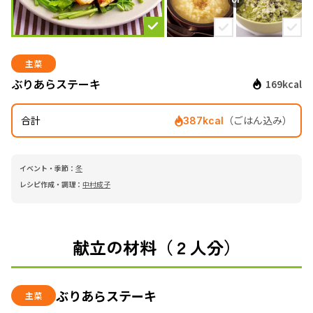
主菜
ぶりあらステーキ
169kcal
合計
（ごはん込み）
387kcal
イベント・季節：
冬
レシピ作成・調理：
中村成子
献立の材料（２人分）
ぶりあらステーキ
主菜