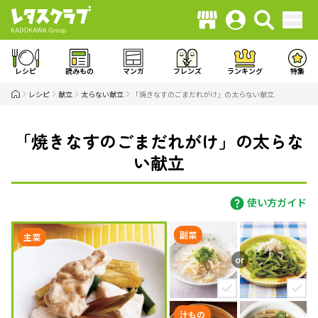
レシピ
読みもの
マンガ
フレンズ
ランキング
特集
レシピ
献立
太らない献立
「焼きなすのごまだれがけ」の太らない献立
「焼きなすのごまだれがけ」の太らな
い献立
使い方ガイド
副菜
主菜
汁もの