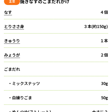
焼きなすのごまだれがけ
主菜
なす
４個
とりささ身
３本(約150g)
きゅうり
１本
みょうが
２個
ごまだれ
・ミックスナッツ
30g
・白練りごま
50g
・めんつゆ(ストレート)
大さじ２