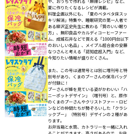
や、おうちで作れる「麻辣レシピ」など、
夏に作りたくなるレシピが満載。
料理企画以外にも、「夏のベタベタ床スッ
キリ解消」特集や、睡眠研究の第一人者で
ある柳沢正史先生に教わる「質のいい眠り
方」、無印良品やカルディコーヒーファー
ム、成城石井などで買える「1000円台以下
のおいしい名品」、メイプル超合金の安藤
なつさんと考える「認知症超入門」など、
今知りたい情報が盛りだくさん。
また、この号は通常号とは別に増刊号と特
別号があり、くまのプーさんの保冷バッグ
が付録に！
プーさんが蜂を見ている姿がかわいい「ハ
ニーポットデザイン」（増刊号）と、原作
のくまのプーさんやクリストファー・ロビ
ンなどの仲間たちが勢ぞろいした「クラシ
ックプー」（特別号）デザインの２種があ
ります。
お弁当箱と水筒、カトラリーを一緒に入れ
ることができます。高さがあるので、お弁