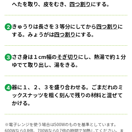
へたを取り、皮をむき、
四つ割り
にする。
きゅうりは長さを３等分にしてから
四つ割り
に
2
する。みょうがは
四つ割り
にする。
ささ身は１cm幅の
そぎ切り
にし、熱湯で約１分
3
ゆでて取り出し、湯をきる。
器に１、２、３を盛り合わせる。ごまだれのミ
4
ックスナッツを粗く刻んで残りの材料と混ぜて
かける。
※電子レンジを使う場合は500Wのものを基準としています。
600Wなら0.8倍、700Wなら0.7倍の時間で加熱してください。ま