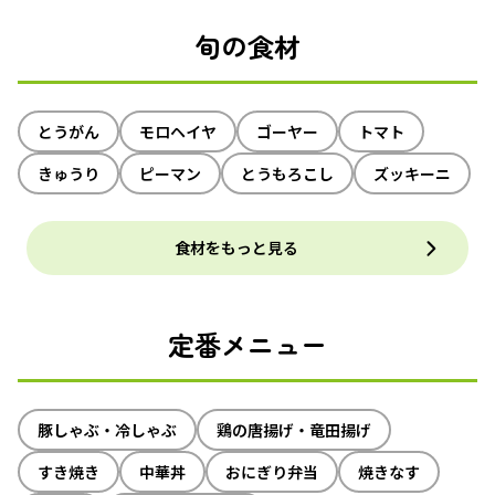
旬の食材
とうがん
モロヘイヤ
ゴーヤー
トマト
きゅうり
ピーマン
とうもろこし
ズッキーニ
食材をもっと見る
定番メニュー
豚しゃぶ・冷しゃぶ
鶏の唐揚げ・竜田揚げ
すき焼き
中華丼
おにぎり弁当
焼きなす