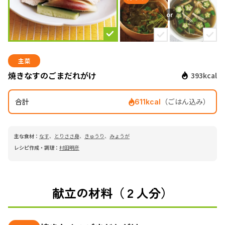
主菜
焼きなすのごまだれがけ
393kcal
合計
（ごはん込み）
611kcal
主な食材：
なす
、
とりささ身
、
きゅうり
、
みょうが
レシピ作成・調理：
村田明彦
献立の材料（２人分）