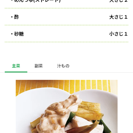
・酢
大さじ１
・砂糖
小さじ１
主菜
副菜
汁もの