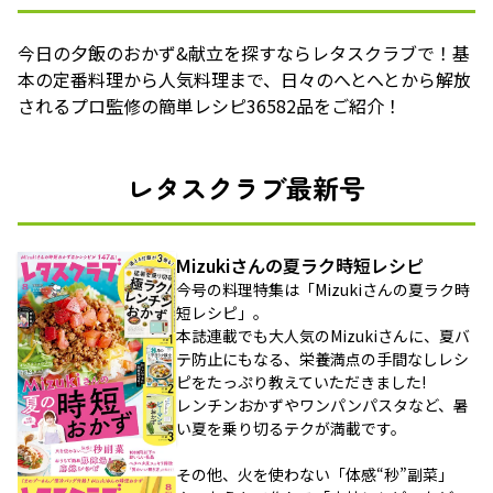
今日の夕飯のおかず&献立を探すならレタスクラブで！基
本の定番料理から人気料理まで、日々のへとへとから解放
されるプロ監修の簡単レシピ36582品をご紹介！
レタスクラブ最新号
Mizukiさんの夏ラク時短レシピ
今号の料理特集は「Mizukiさんの夏ラク時
短レシピ」。
本誌連載でも大人気のMizukiさんに、夏バ
テ防止にもなる、栄養満点の手間なしレシ
ピをたっぷり教えていただきました!
レンチンおかずやワンパンパスタなど、暑
い夏を乗り切るテクが満載です。
その他、火を使わない「体感“秒”副菜」