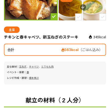
主菜
チキンと春キャベツ、新玉ねぎのステーキ
345kcal
合計
（ごはん込み）
563kcal
主な食材：
玉ねぎ
、
キャベツ
、
とりもも肉
イベント・季節：
春
レシピ作成・調理：
榎本美沙
献立の材料（２人分）