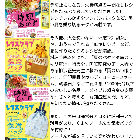
テ防止にもなる、栄養満点の手間なしレシ
ピをたっぷり教えていただきました!
レンチンおかずやワンパンパスタなど、暑
い夏を乗り切るテクが満載です。
その他、火を使わない「体感“秒”副菜」
や、おうちで作れる「麻辣レシピ」など、
夏に作りたくなるレシピが満載。
料理企画以外にも、「夏のベタベタ床スッ
キリ解消」特集や、睡眠研究の第一人者で
ある柳沢正史先生に教わる「質のいい眠り
方」、無印良品やカルディコーヒーファー
ム、成城石井などで買える「1000円台以下
のおいしい名品」、メイプル超合金の安藤
なつさんと考える「認知症超入門」など、
今知りたい情報が盛りだくさん。
また、この号は通常号とは別に増刊号と特
別号があり、くまのプーさんの保冷バッグ
が付録に！
プーさんが蜂を見ている姿がかわいい「ハ