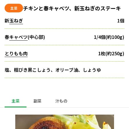
チキンと春キャベツ、新玉ねぎのステーキ
主菜
新
玉ねぎ
1個
春
キャベツ
(中心部)
1/4個(約100g)
とりもも肉
1枚(約250g)
塩、粗びき黒こしょう、オリーブ油、しょうゆ
主菜
副菜
汁もの