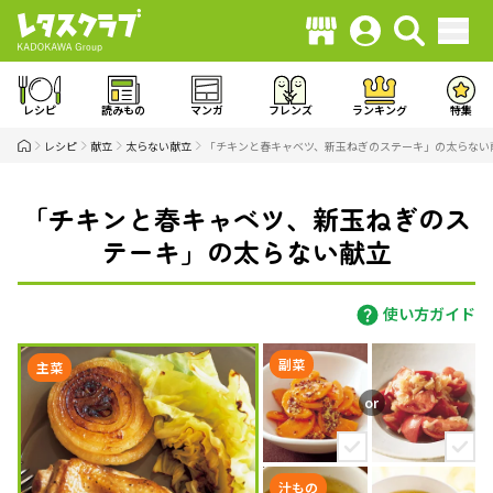
レシピ
読みもの
マンガ
フレンズ
ランキング
特集
レシピ
献立
太らない献立
「チキンと春キャベツ、新玉ねぎのステーキ」の太らない
「チキンと春キャベツ、新玉ねぎのス
テーキ」の太らない献立
使い方ガイド
副菜
主菜
汁もの