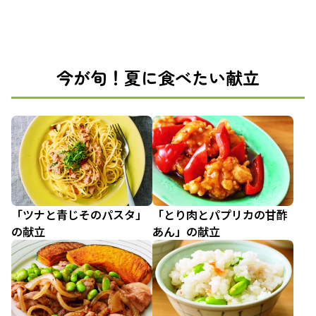
今が旬！夏に食べたい献立
「ツナと青じそのパスタ」
「とり肉とパプリカの甘酢
の献立
あん」の献立