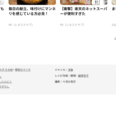
ども
毎日の献立、味付けにマンネ
【衝撃】楽天のネットスーパ
ま
リを感じている方必見！
ーが便利すぎた
PR（レタスクラブ）
PR（レタスクラブ）
202
かず その他
野菜のマリネ
ジャンル：
洋食
レシピ作成・調理：
飯塚宏子
ん
しにんにく
撮影：
今清水隆宏
うがらし