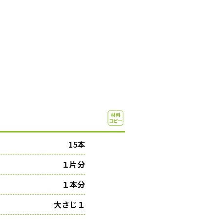
15本
１片分
１本分
大さじ１