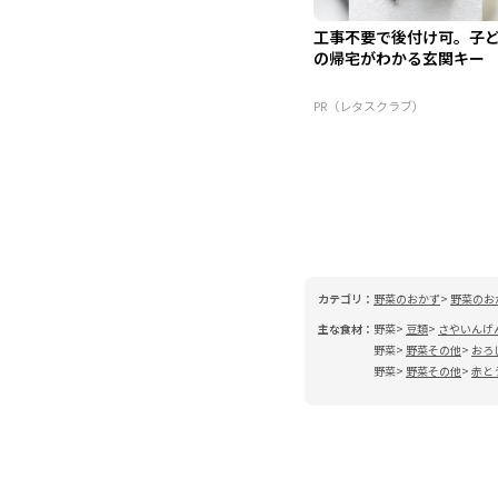
工事不要で後付け可。子
の帰宅がわかる玄関キー
PR（レタスクラブ）
カテゴリ：
野菜のおかず
野菜のお
主な食材：
野菜
豆類
さやいんげ
野菜
野菜その他
おろ
野菜
野菜その他
赤と