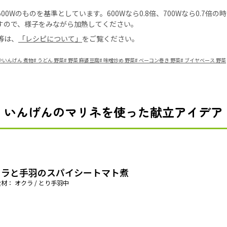
0Wのものを基準としています。600Wなら0.8倍、700Wなら0.7倍
すので、様子をみながら加熱してください。
等は、
「レシピについて」
をご覧ください。
やいんげん 煮物
#
うどん 野菜
#
野菜 麻婆豆腐
#
味噌炒め 野菜
#
ベーコン巻き 野菜
#
ブイヤベース 野菜
いんげんのマリネを使った献立アイデア
クラと手羽のスパイシートマト煮
材： オクラ / とり手羽中