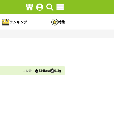
ランキング
特集
１人分：
134kcal
0.3g