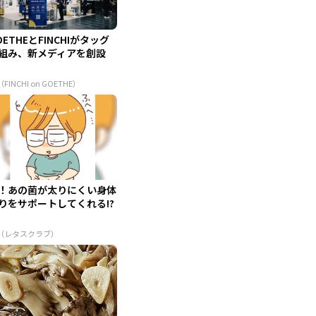
OETHEとFINCHIがタッグ
組み、新メディアを創設
（FINCHI on GOETHE）
！あの菌が太りにくい身体
りをサポートしてくれる!?
R（レタスクラブ）