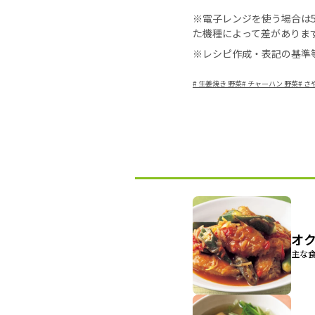
※電子レンジを使う場合は50
た機種によって差がありま
※レシピ作成・表記の基準
#
生姜焼き 野菜
#
チャーハン 野菜
#
さ
オ
主な食