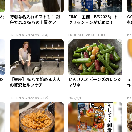
られ
特別な名入れギフトも！ 銀
FINCHI主催「IVS2026」トー
G
座で選ぶReFaの上質ケア
クセッションが話題に！
を
PR（ReFa GINZA on CREA）
PR（FINCHI on GOETHE）
PR
 O
【銀座】ReFaで始める大人
いんげんとビーンズのレンジ
え
の贅沢セルフケア
マリネ
作
PR（ReFa GINZA on CREA）
2022/4/1
P