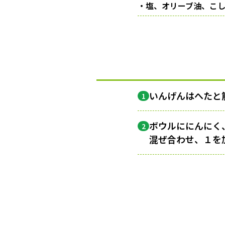
・塩、オリーブ油、こ
いんげんはへたと
1
ボウルににんにく
2
混ぜ合わせ、１を