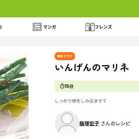
の
マンガ
フレンズ
時短でラク
いんげんのマリネ
15分
しっかり味をしみ込ませて
飯塚宏子
さんのレシピ