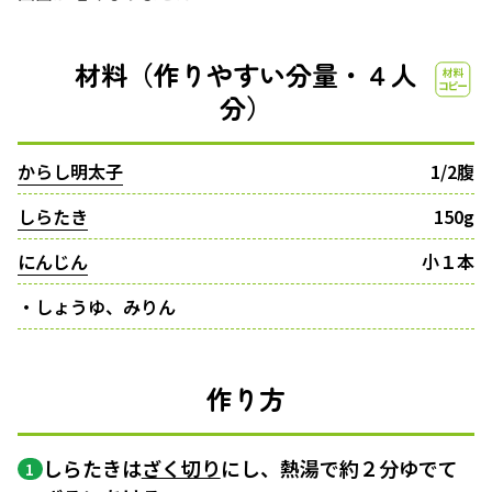
材料（作りやすい分量・４人
分）
からし明太子
1/2腹
しらたき
150g
にんじん
小１本
・しょうゆ、みりん
作り方
しらたきは
ざく切り
にし、熱湯で約２分ゆでて
1