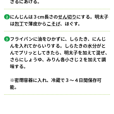
ざるにあける。
にんじんは３cm長さの
せん切り
にする。明太子
2
は
包丁
で薄皮から
こそげ
、ほぐす。
フライパンに油をひかずに、しらたき、にんじ
3
んを入れてからいりする。しらたきの水分がと
んでプリッとしてきたら、明太子を加えて混ぜ、
さらにしょうゆ、みりん各小さじ２を加えて調
味する。
※密閉容器に入れ、冷蔵で３〜４日間保存可
能。