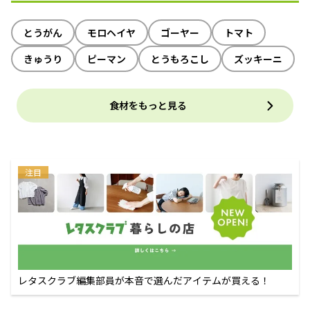
とうがん
モロヘイヤ
ゴーヤー
トマト
きゅうり
ピーマン
とうもろこし
ズッキーニ
食材をもっと見る
注目
レタスクラブ編集部員が本音で選んだアイテムが買える！