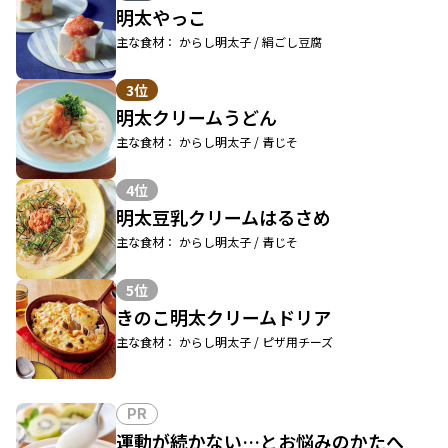
明太やっこ
主な食材： からし明太子 / 絹ごし豆腐
3位
明太クリームうどん
主な食材： からし明太子 / 青じそ
4位
明太豆乳クリームはるさめ
主な食材： からし明太子 / 青じそ
5位
きのこ明太クリームドリア
主な食材： からし明太子 / ピザ用チーズ
PR
運動が続かない…とお悩みのかたへ