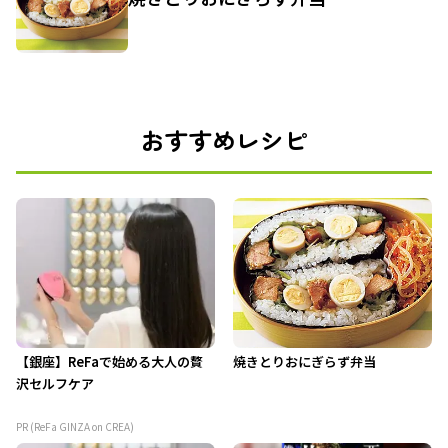
おすすめレシピ
【銀座】ReFaで始める大人の贅
焼きとりおにぎらず弁当
沢セルフケア
PR (ReFa GINZA on CREA)