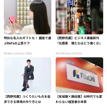
特別な名入れギフトも！ 銀座で選
【西野亮廣】ビジネス書最新刊
ぶReFaの上質ケア
『北極星 僕たちはどう働くか』
PR (ReFa GINZA on CREA)
PR (FINCHI on GOETHE)
【西野亮廣】つくりたいものを追
【見城徹×藤田晋】AI時代でも変
求できる環境の作り方とは
わらない経営者の本質