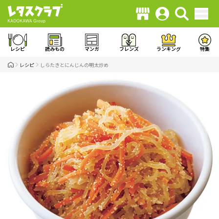
レシピ
読みもの
マンガ
フレンズ
ランキング
特集
レシピ
しらたきとにんじんの明太炒め