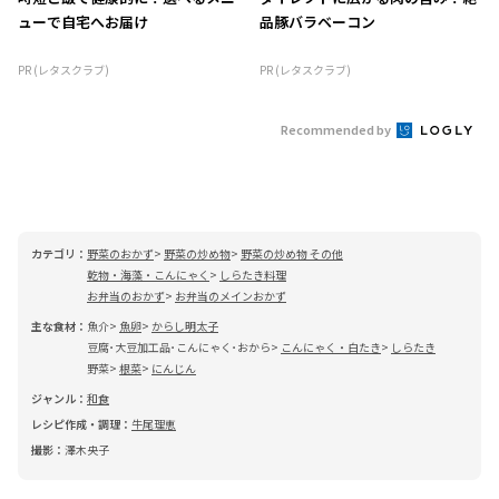
ューで自宅へお届け
品豚バラベーコン
PR (レタスクラブ)
PR (レタスクラブ)
Recommended by
カテゴリ：
野菜のおかず
野菜の炒め物
野菜の炒め物 その他
乾物・海藻・こんにゃく
しらたき料理
お弁当のおかず
お弁当のメインおかず
主な食材：
魚介
魚卵
からし明太子
豆腐･大豆加工品･こんにゃく･おから
こんにゃく・白たき
しらたき
野菜
根菜
にんじん
ジャンル：
和食
レシピ作成・調理：
牛尾理恵
撮影：
澤木央子