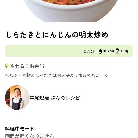
しらたきとにんじんの明太炒め
１人分：
33kcal
0.9g
やせる！お弁当
ヘルシー素材のしらたきは明太子のうまみでおいしく
牛尾理恵
さんのレシピ
料理中モード
画面が暗くなりません