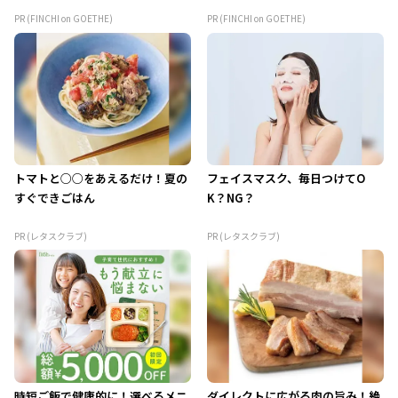
PR (FINCHI on GOETHE)
PR (FINCHI on GOETHE)
トマトと○○をあえるだけ！夏の
フェイスマスク、毎日つけてO
すぐできごはん
K？NG？
PR (レタスクラブ)
PR (レタスクラブ)
時短ご飯で健康的に！選べるメニ
ダイレクトに広がる肉の旨み！絶