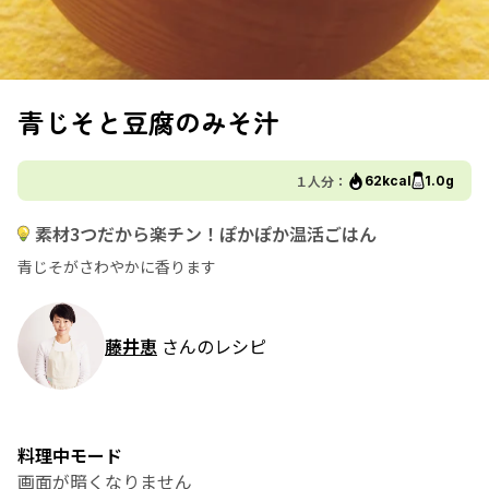
青じそと豆腐のみそ汁
１人分：
62kcal
1.0g
素材3つだから楽チン！ぽかぽか温活ごはん
青じそがさわやかに香ります
藤井恵
さんのレシピ
料理中モード
画面が暗くなりません