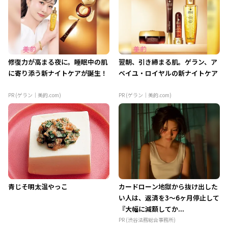
修復力が高まる夜に。睡眠中の肌
翌朝、引き締まる肌。ゲラン、ア
に寄り添う新ナイトケアが誕生！
ベイユ・ロイヤルの新ナイトケア
PR (ゲラン｜美的.com)
PR (ゲラン｜美的.com)
青じそ明太温やっこ
カードローン地獄から抜け出した
い人は、返済を3～6ヶ月停止して
『大幅に減額してか...
PR (渋谷法務総合事務所)