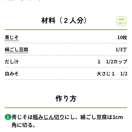
材料（２人分）
青じそ
10枚
絹ごし豆腐
1/3丁
だし汁
１ 1/2カップ
白みそ
大さじ１ 1/2
作り方
青じそは
粗みじん切り
にし、絹ごし豆腐は1cm
1
角に切る。