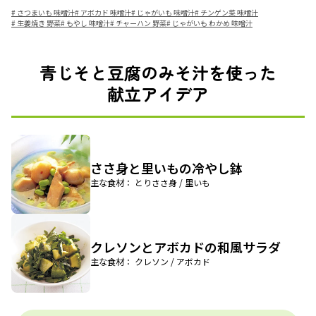
#
さつまいも 味噌汁
#
アボカド 味噌汁
#
じゃがいも 味噌汁
#
チンゲン菜 味噌汁
#
生姜焼き 野菜
#
もやし 味噌汁
#
チャーハン 野菜
#
じゃがいも わかめ 味噌汁
青じそと豆腐のみそ汁を使った
献立アイデア
ささ身と里いもの冷やし鉢
主な食材： とりささ身 / 里いも
クレソンとアボカドの和風サラダ
主な食材： クレソン / アボカド