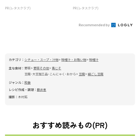
PR (レタスクラブ)
PR (レタスクラブ)
Recommended by
カテゴリ：
シチュー・スープ・汁物
味噌汁・お吸い物
味噌汁
主な食材：
野菜
野菜その他
青じそ
豆腐･大豆加工品･こんにゃく･おから
豆腐
絹ごし豆腐
ジャンル：
和食
レシピ作成・調理：
藤井恵
撮影：
木村拓
おすすめ読みもの(PR)