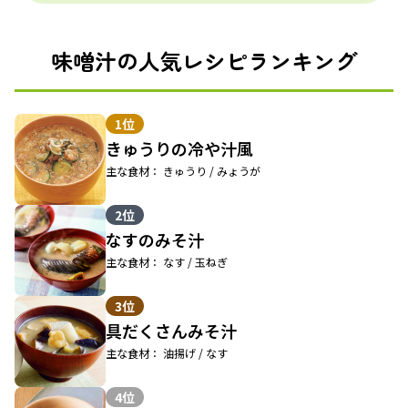
味噌汁の人気レシピランキング
1位
きゅうりの冷や汁風
主な食材： きゅうり / みょうが
2位
なすのみそ汁
主な食材： なす / 玉ねぎ
3位
具だくさんみそ汁
主な食材： 油揚げ / なす
4位