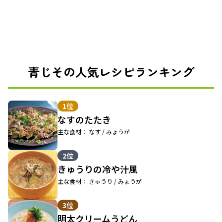
青じその人気レシピランキング
1位
なすのたたき
主な食材： なす / みょうが
2位
きゅうりの冷や汁風
主な食材： きゅうり / みょうが
3位
明太クリームうどん