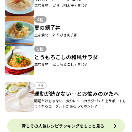
主な食材： からし明太子 / 青じそ
4位
夏の親子丼
主な食材： とりひき肉 / 卵
5位
とうもろこしの和風サラダ
主な食材： とうもろこし / 青じそ
PR
運動が続かない…とお悩みのかたへ
腸活だけじゃない！太りにくいカラダづくりをサポートし
てくれるヨーグルトがあるってホント？
青じその人気レシピランキングをもっと見る