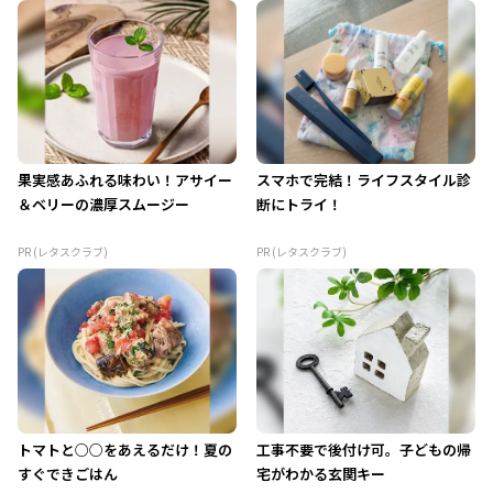
果実感あふれる味わい！アサイー
スマホで完結！ライフスタイル診
＆ベリーの濃厚スムージー
断にトライ！
PR (レタスクラブ)
PR (レタスクラブ)
トマトと○○をあえるだけ！夏の
工事不要で後付け可。子どもの帰
すぐできごはん
宅がわかる玄関キー