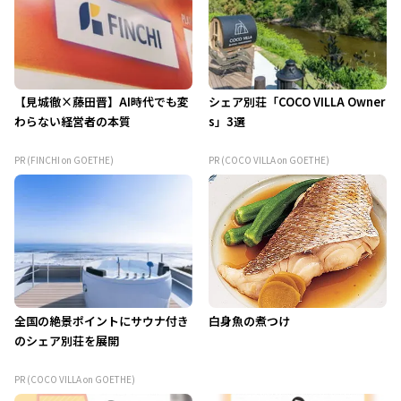
【見城徹×藤田晋】AI時代でも変
シェア別荘「COCO VILLA Owner
わらない経営者の本質
s」3選
PR (FINCHI on GOETHE)
PR (COCO VILLA on GOETHE)
全国の絶景ポイントにサウナ付き
白身魚の煮つけ
のシェア別荘を展開
PR (COCO VILLA on GOETHE)