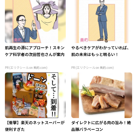
肌再生の源にアプローチ！スキン
やるべきケアがわかっていれば、
ケア科学者の次田哲也さんが案内
肌の未来はもっと明るい！
PR (エリクシール on 美的.com)
PR (エリクシール on 美的.com)
【衝撃】楽天のネットスーパーが
ダイレクトに広がる肉の旨み！絶
便利すぎた
品豚バラベーコン