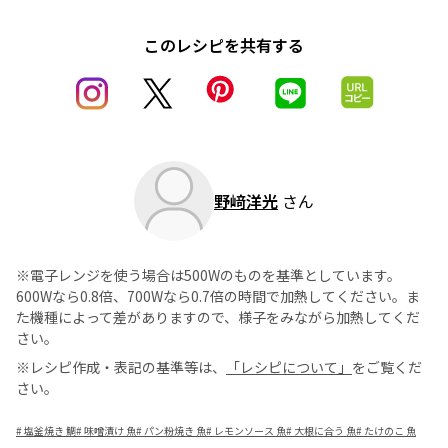
このレシピを共有する
野﨑洋光
さん
※電子レンジを使う場合は500Wのものを基準としています。
600Wなら0.8倍、700Wなら0.7倍の時間で加熱してください。ま
た機種によって差がありますので、様子をみながら加熱してくだ
さい。
※レシピ作成・表記の基準等は、
「レシピについて」
をご覧くだ
さい。
#
塩釜焼き 鯛
#
味噌漬け 魚
#
パン粉焼き 魚
#
レモンソース 魚
#
大根に合う 魚
#
たけのこ 魚