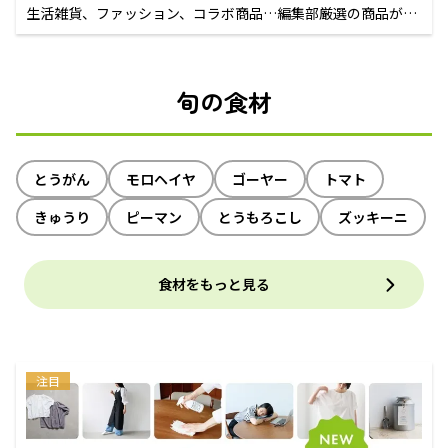
生活雑貨、ファッション、コラボ商品…編集部厳選の商品が買
えるECサイト
旬の食材
とうがん
モロヘイヤ
ゴーヤー
トマト
きゅうり
ピーマン
とうもろこし
ズッキーニ
食材をもっと見る
注目