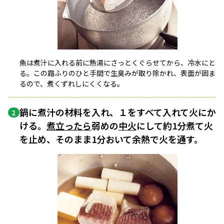
魚は煮汁に入れる前に熱湯にさっとくぐらせてから、冷水にと
る。この霜ふりのひと手間で生臭みが取り除かれ、表面が固ま
るので、煮くずれしにくくなる。
鍋に煮汁の材料を入れ、１をすべて入れて火にか
2
ける。
煮立ったら
弱めの
中火
にして約1分煮て火
を止め、そのまま1分おいて余熱で火を通す。