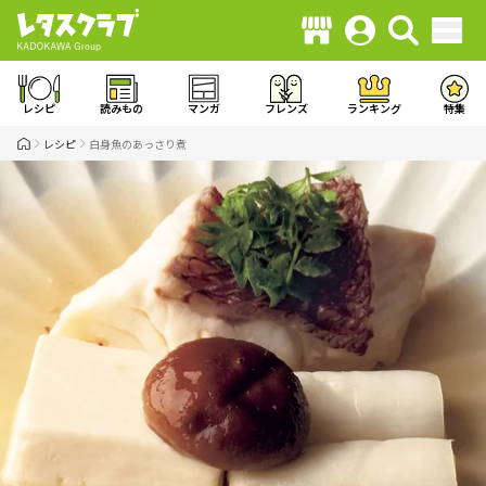
レシピ
読みもの
マンガ
フレンズ
ランキング
特集
レシピ
白身魚のあっさり煮