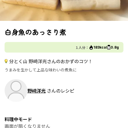
白身魚のあっさり煮
１人分：
183kcal
0.8g
分とく山 野崎洋光さんのおかずのコツ！
うまみを生かして上品な味わいの煮魚に
野﨑洋光
さんのレシピ
料理中モード
画面が暗くなりません