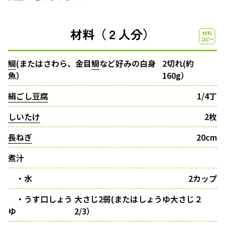
材料（２人分）
鯛
(またはさわら、金目
鯛
など好みの白身
2切れ(約
魚）
160g）
絹ごし豆腐
1/4丁
しいたけ
2枚
長ねぎ
20cm
煮汁
・水
2カップ
・うす口しょう
大さじ2弱(またはしょうゆ大さじ２
ゆ
2/3）