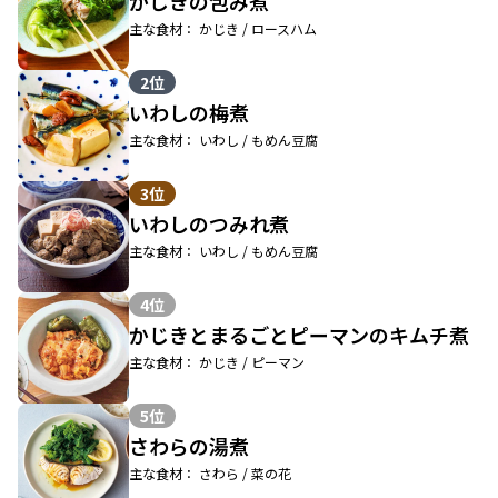
かじきの包み煮
主な食材： かじき / ロースハム
2位
いわしの梅煮
主な食材： いわし / もめん豆腐
3位
いわしのつみれ煮
主な食材： いわし / もめん豆腐
4位
かじきとまるごとピーマンのキムチ煮
主な食材： かじき / ピーマン
5位
さわらの湯煮
主な食材： さわら / 菜の花