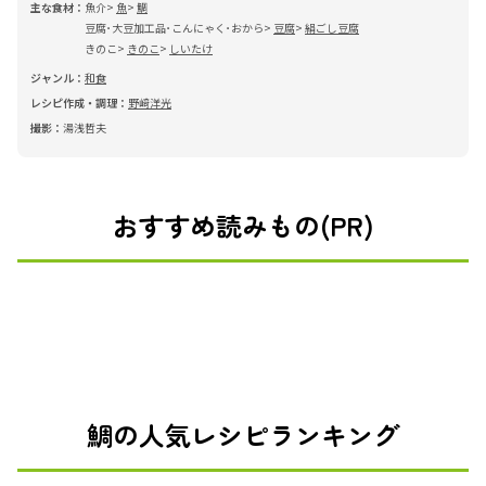
主な食材：
魚介
魚
鯛
豆腐･大豆加工品･こんにゃく･おから
豆腐
絹ごし豆腐
きのこ
きのこ
しいたけ
ジャンル：
和食
レシピ作成・調理：
野﨑洋光
撮影：
湯浅哲夫
おすすめ読みもの(PR)
鯛の人気レシピランキング