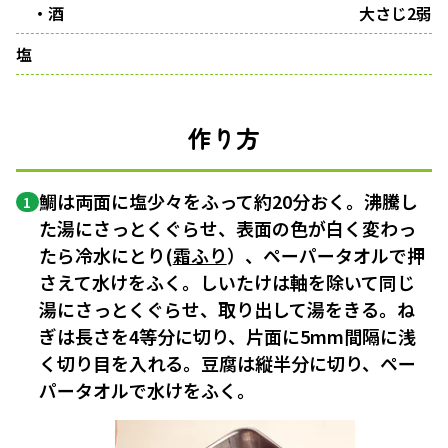
・酒
大さじ2弱
塩
作り方
鯛は両面に塩少々をふって約20分おく。沸騰し
1
た湯にさっとくぐらせ、表面の色が白く変わっ
たら冷水にとり(
霜ふり
）、ペーパータオルで押
さえて水けをふく。しいたけは軸を除いて同じ
湯にさっとくぐらせ、取り出して湯をきる。ね
ぎは長さを4等分に切り、片面に5mm間隔に浅
く切り目を入れる。豆腐は縦半分に切り、ペー
パータオルで水けをふく。