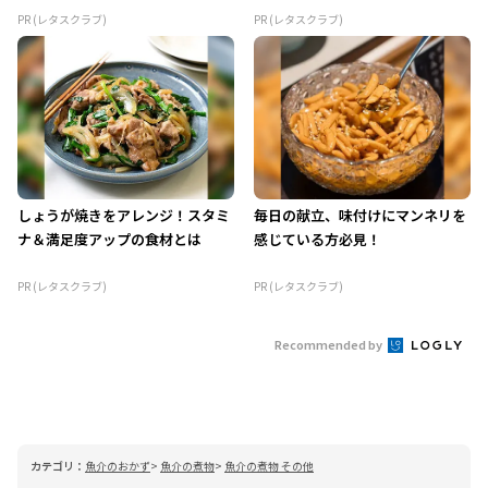
PR (レタスクラブ)
PR (レタスクラブ)
しょうが焼きをアレンジ！スタミ
毎日の献立、味付けにマンネリを
ナ＆満足度アップの食材とは
感じている方必見！
PR (レタスクラブ)
PR (レタスクラブ)
Recommended by
カテゴリ：
魚介のおかず
魚介の煮物
魚介の煮物 その他