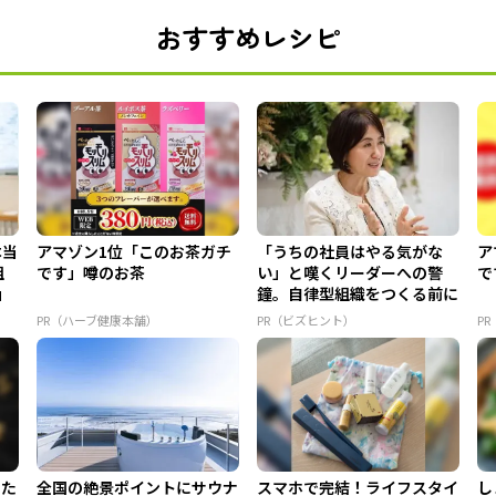
おすすめレシピ
本当
アマゾン1位「このお茶ガチ
「うちの社員はやる気がな
ア
組
です」噂のお茶
い」と嘆くリーダーへの警
で
」
鐘。自律型組織をつくる前に
外せな...
PR（ハーブ健康本舗）
PR（ビズヒント）
P
てた
全国の絶景ポイントにサウナ
スマホで完結！ライフスタイ
し