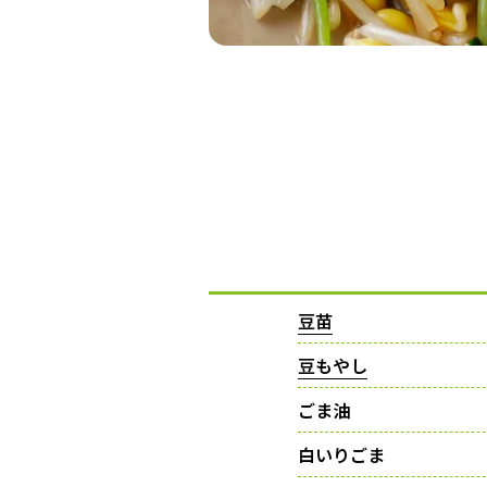
豆苗
豆もやし
ごま油
白いりごま