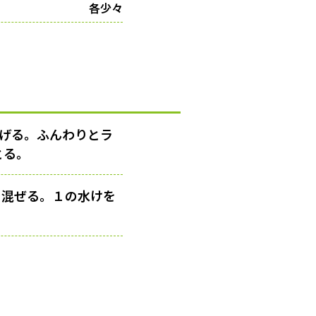
各少々
広げる。ふんわりとラ
とる。
を混ぜる。１の水けを