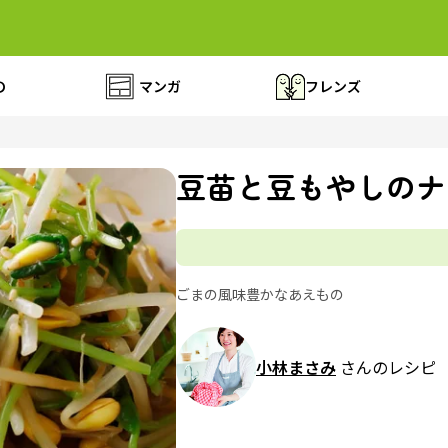
の
マンガ
フレンズ
豆苗と豆もやしのナ
ごまの風味豊かなあえもの
小林まさみ
さんのレシピ