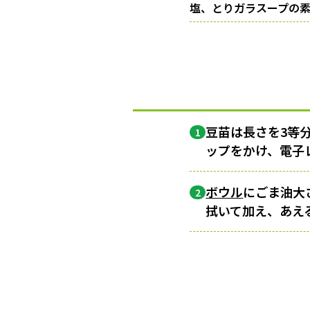
塩、とりガラスープの
豆苗は長さを3等
1
ップをかけ、電子
ボウル
にごま油大
2
拭いて加え、あえ