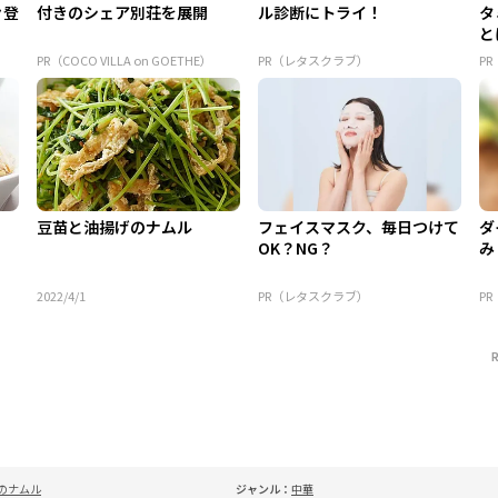
々登
付きのシェア別荘を展開
ル診断にトライ！
タ
と
PR（COCO VILLA on GOETHE）
PR（レタスクラブ）
P
豆苗と油揚げのナムル
フェイスマスク、毎日つけて
ダ
OK？NG？
み
2022/4/1
PR（レタスクラブ）
P
のナムル
ジャンル：
中華