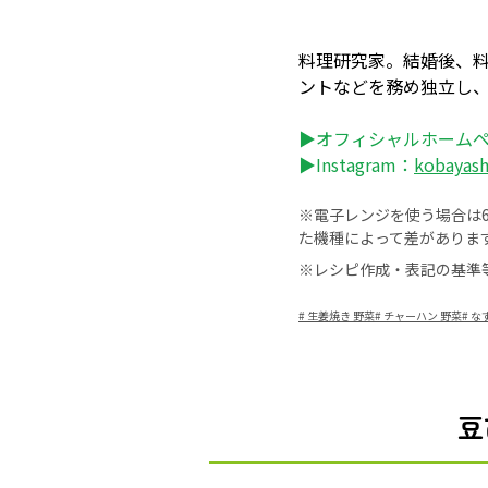
料理研究家。結婚後、
ントなどを務め独立し
▶オフィシャルホーム
▶Instagram：
kobayas
※電子レンジを使う場合は60
た機種によって差がありま
※レシピ作成・表記の基準
#
生姜焼き 野菜
#
チャーハン 野菜
#
な
豆