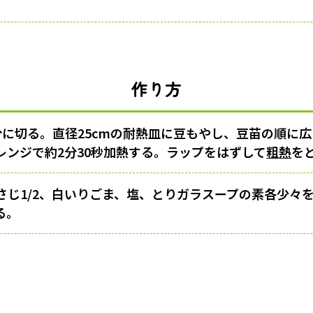
素
作り方
分に切る。直径25cmの耐熱皿に豆もやし、豆苗の順に
レンジで約2分30秒加熱する。ラップをはずして
粗熱
を
さじ1/2、白いりごま、塩、とりガラスープの素各少々
る。