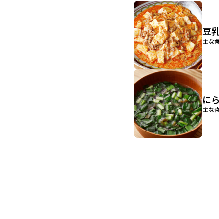
豆
主な食
に
主な食