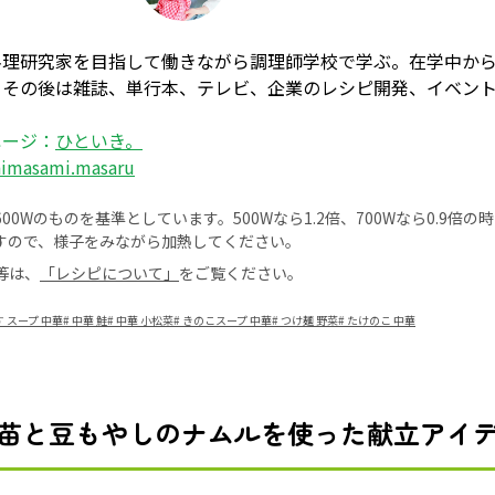
料理研究家を目指して働きながら調理師学校で学ぶ。在学中か
、その後は雑誌、単行本、テレビ、企業のレシピ開発、イベン
ページ：
ひといき。
himasami.masaru
0Wのものを基準としています。500Wなら1.2倍、700Wなら0.9倍
すので、様子をみながら加熱してください。
等は、
「レシピについて」
をご覧ください。
す スープ 中華
#
中華 鮭
#
中華 小松菜
#
きのこスープ 中華
#
つけ麺 野菜
#
たけのこ 中華
苗と豆もやしのナムルを使った献立アイ