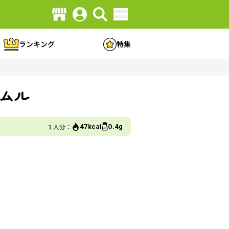
ランキング
特集
ムル
１人分：
47kcal
0.4g