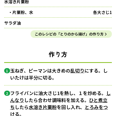
水溶き片栗粉
・片栗粉、水
各大さじ1
サラダ油
このレシピの「とりのから揚げ」の作り方
作り方
玉ねぎ、ピーマンは大きめの
乱切り
にする。し
1
いたけは半分に切る。
フライパンに油大さじ1を熱し、１を炒める。
し
2
んなり
したら合わせ調味料を加える。
ひと煮立
ち
したら
水溶き片栗粉
を回し入れ、
とろみをつ
ける
。