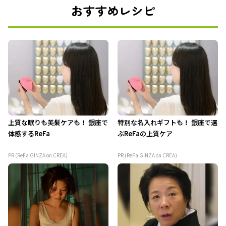
おすすめレシピ
上質な眠りも美髪ケアも！ 銀座で
特別な名入れギフトも！ 銀座で選
体感するReFa
ぶReFaの上質ケア
PR (ReFa GINZA on CREA)
PR (ReFa GINZA on CREA)