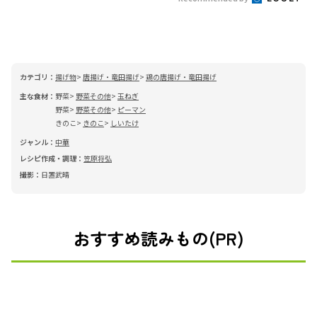
カテゴリ：
揚げ物
唐揚げ・竜田揚げ
鶏の唐揚げ・竜田揚げ
主な食材：
野菜
野菜その他
玉ねぎ
野菜
野菜その他
ピーマン
きのこ
きのこ
しいたけ
ジャンル：
中華
レシピ作成・調理：
笠原将弘
撮影：
日置武晴
おすすめ読みもの(PR)