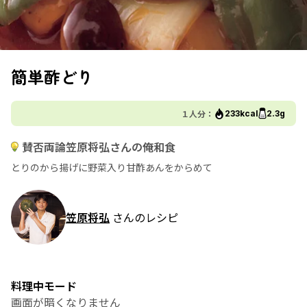
簡単酢どり
１人分：
233kcal
2.3g
賛否両論笠原将弘さんの俺和食
とりのから揚げに野菜入り甘酢あんをからめて
笠原将弘
さんのレシピ
料理中モード
画面が暗くなりません