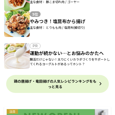
主な食材： 豚こま切れ肉 / ゴーヤー
5位
やみつき！塩昆布から揚げ
主な食材： とりもも肉 / 塩昆布(細切り)
PR
運動が続かない…とお悩みのかたへ
腸活だけじゃない！太りにくいカラダづくりをサポートし
てくれるヨーグルトがあるってホント？
鶏の唐揚げ・竜田揚げの人気レシピランキングをも
っと見る
注目