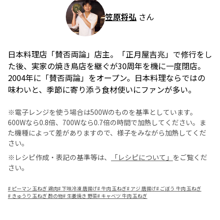
笠原将弘
さん
日本料理店「賛否両論」店主。「正月屋吉兆」で修行をし
た後、実家の焼き鳥店を継ぐが30周年を機に一度閉店。
2004年に「賛否両論」をオープン。日本料理ならではの
味わいと、季節に寄り添う食材使いにファンが多い。
※電子レンジを使う場合は500Wのものを基準としています。
600Wなら0.8倍、700Wなら0.7倍の時間で加熱してください。ま
た機種によって差がありますので、様子をみながら加熱してくだ
さい。
※レシピ作成・表記の基準等は、
「レシピについて」
をご覧くだ
さい。
#
ピーマン 玉ねぎ 鶏肉
#
下味冷凍 唐揚げ
#
牛肉 玉ねぎ
#
アジ 唐揚げ
#
ごぼう 牛肉 玉ねぎ
#
きゅうり 玉ねぎ 酢の物
#
生姜焼き 野菜
#
キャベツ 牛肉 玉ねぎ