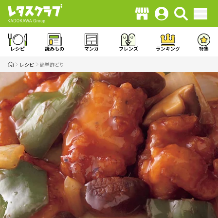
レシピ
読みもの
マンガ
フレンズ
ランキング
特集
レシピ
簡単酢どり