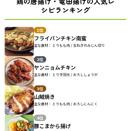
鶏の唐揚げ・竜田揚げの人気レ
シピランキング
1位
フライパンチキン南蛮
主な食材： とりもも肉 / 玉ねぎのみじん切り
2位
ヤンニョムチキン
主な食材： とり手羽元 / おろししょうが
3位
山賊焼き
主な食材： とりもも肉 / おろしにんにく
4位
豚こまから揚げ