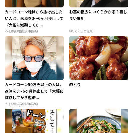
カードローン地獄から抜け出した
お墓の撤去にいくらかかる？墓じ
い人は、返済を3～6ヶ月停止して
まい費用
『大幅に減額してか...
PR (渋谷法務総合事務所)
PR (くらしの話題)
カードローン50万円以上の人は、
酢どり
返済を3～6ヶ月停止して『大幅に
減額してから返済...
PR (渋谷法務総合事務所)