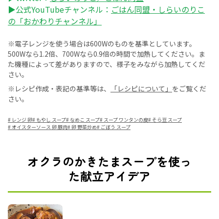
▶公式YouTubeチャンネル：
ごはん同盟・しらいのりこ
の「おかわりチャンネル」
※電子レンジを使う場合は600Wのものを基準としています。
500Wなら1.2倍、700Wなら0.9倍の時間で加熱してください。ま
た機種によって差がありますので、様子をみながら加熱してくだ
さい。
※レシピ作成・表記の基準等は、
「レシピについて」
をご覧くだ
さい。
#
レンジ 卵
#
もやし スープ
#
なめこ スープ
#
スープ ワンタンの皮
#
そら豆 スープ
#
オイスターソース 卵 豚肉
#
卵 野菜炒め
#
ごぼう スープ
オクラのかきたまスープを使っ
た献立アイデア