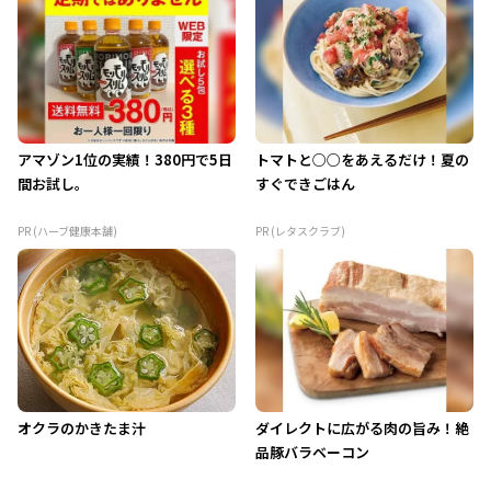
アマゾン1位の実績！380円で5日
トマトと○○をあえるだけ！夏の
間お試し。
すぐできごはん
PR (ハーブ健康本舗)
PR (レタスクラブ)
オクラのかきたま汁
ダイレクトに広がる肉の旨み！絶
品豚バラベーコン