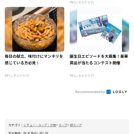
PR (レタスクラブ)
毎日の献立、味付けにマンネリを
誕生日エピソードを大募集！豪華
感じている方必見！
賞品が当たるコンテスト開催
PR (レタスクラブ)
PR (レタスクラブ)
Recommended by
カテゴリ：
シチュー・スープ・汁物
スープ
卵スープ
主な食材：
卵･乳製品
卵
卵