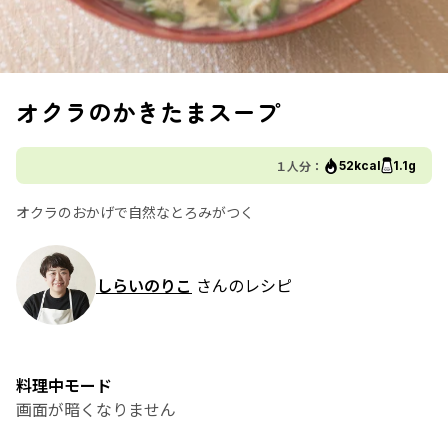
オクラのかきたまスープ
１人分：
52kcal
1.1g
オクラのおかげで自然なとろみがつく
しらいのりこ
さんのレシピ
料理中モード
画面が暗くなりません