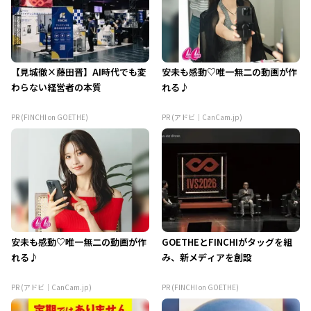
【見城徹×藤田晋】AI時代でも変
安未も感動♡唯一無二の動画が作
わらない経営者の本質
れる♪
PR (FINCHI on GOETHE)
PR (アドビ｜CanCam.jp)
安未も感動♡唯一無二の動画が作
GOETHEとFINCHIがタッグを組
れる♪
み、新メディアを創設
PR (アドビ｜CanCam.jp)
PR (FINCHI on GOETHE)