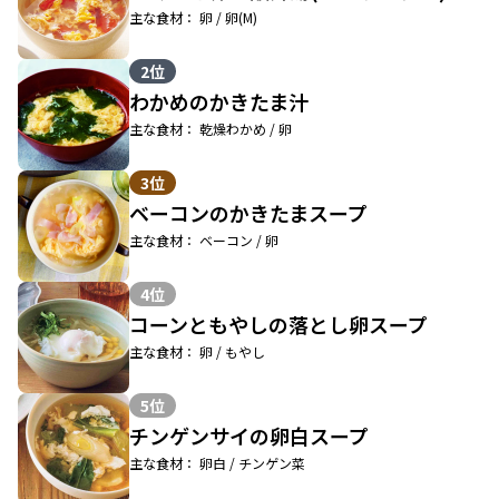
主な食材： 卵 / 卵(M)
2位
わかめのかきたま汁
主な食材： 乾燥わかめ / 卵
3位
ベーコンのかきたまスープ
主な食材： ベーコン / 卵
4位
コーンともやしの落とし卵スープ
主な食材： 卵 / もやし
5位
チンゲンサイの卵白スープ
主な食材： 卵白 / チンゲン菜