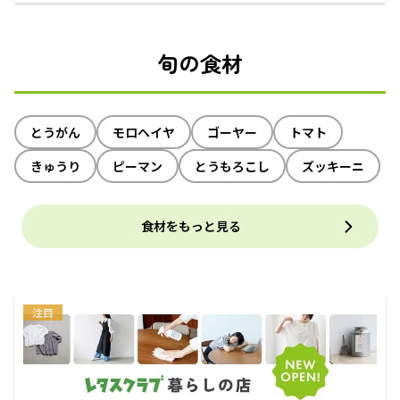
えるECサイト
旬の食材
とうがん
モロヘイヤ
ゴーヤー
トマト
きゅうり
ピーマン
とうもろこし
ズッキーニ
食材をもっと見る
注目