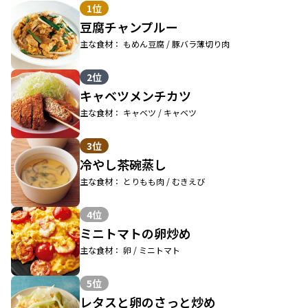
1位
豆腐チャンプルー
主な食材： もめん豆腐 / 豚バラ薄切り肉
2位
キャベツメンチカツ
主な食材： キャベツ / キャベツ
3位
冷やし茶碗蒸し
主な食材： とりもも肉 / むきえび
4位
ミニトマトの卵炒め
主な食材： 卵 / ミニトマト
5位
レタスと卵のさっと炒め