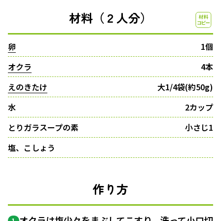
材料（２人分）
卵
1個
オクラ
4本
えのきたけ
大1/4袋(約50g)
水
2カップ
とりガラスープの素
小さじ1
塩、こしょう
作り方
オクラは塩少々をまぶしてこすり、洗って
小口切
1