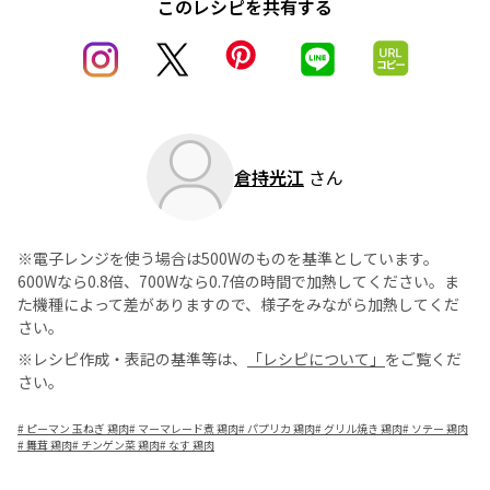
このレシピを共有する
倉持光江
さん
※電子レンジを使う場合は500Wのものを基準としています。
600Wなら0.8倍、700Wなら0.7倍の時間で加熱してください。ま
た機種によって差がありますので、様子をみながら加熱してくだ
さい。
※レシピ作成・表記の基準等は、
「レシピについて」
をご覧くだ
さい。
#
ピーマン 玉ねぎ 鶏肉
#
マーマレード煮 鶏肉
#
パプリカ 鶏肉
#
グリル焼き 鶏肉
#
ソテー 鶏肉
#
舞茸 鶏肉
#
チンゲン菜 鶏肉
#
なす 鶏肉