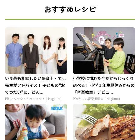
おすすめレシピ
いま最も相談したい保育士・てぃ
小学校に慣れた今だからじっくり
先生がアドバイス！ 子どもの“お
選べる！ 小学１年生夏休みからの
てつだい”に、どん...
「音楽教室」デビュ...
PR (アタック・キュキュット｜Hugkum)
PR (ヤマハ音楽振興会｜HugKum)