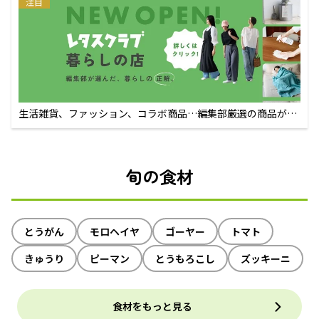
注目
生活雑貨、ファッション、コラボ商品…編集部厳選の商品が買
えるECサイト
旬の食材
とうがん
モロヘイヤ
ゴーヤー
トマト
きゅうり
ピーマン
とうもろこし
ズッキーニ
食材をもっと見る