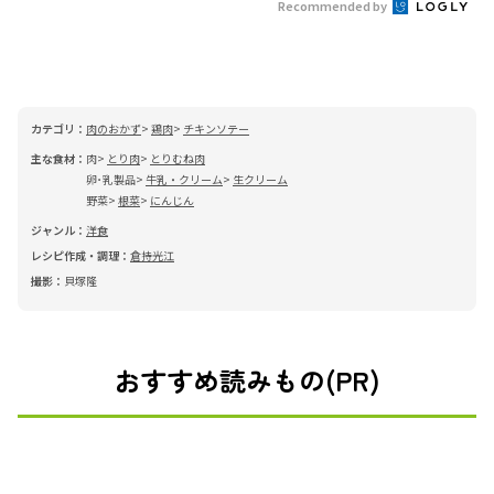
Recommended by
カテゴリ：
肉のおかず
鶏肉
チキンソテー
主な食材：
肉
とり肉
とりむね肉
卵･乳製品
牛乳・クリーム
生クリーム
野菜
根菜
にんじん
ジャンル：
洋食
レシピ作成・調理：
倉持光江
撮影：
貝塚隆
おすすめ読みもの(PR)