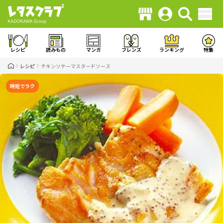
レシピ
読みもの
マンガ
フレンズ
ランキング
特集
レシピ
チキンソテーマスタードソース
時短でラク