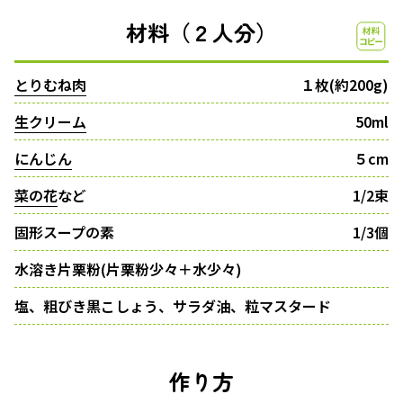
材料（２人分）
とりむね肉
１枚(約200g)
生クリーム
50ml
にんじん
５cm
菜の花
など
1/2束
固形スープの素
1/3個
水溶き片栗粉(片栗粉少々＋水少々)
塩、粗びき黒こしょう、サラダ油、粒マスタード
作り方