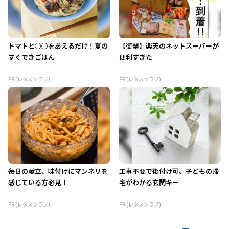
トマトと○○をあえるだけ！夏の
【衝撃】楽天のネットスーパーが
すぐできごはん
便利すぎた
PR (レタスクラブ)
PR (レタスクラブ)
毎日の献立、味付けにマンネリを
工事不要で後付け可。子どもの帰
感じている方必見！
宅がわかる玄関キー
PR (レタスクラブ)
PR (レタスクラブ)