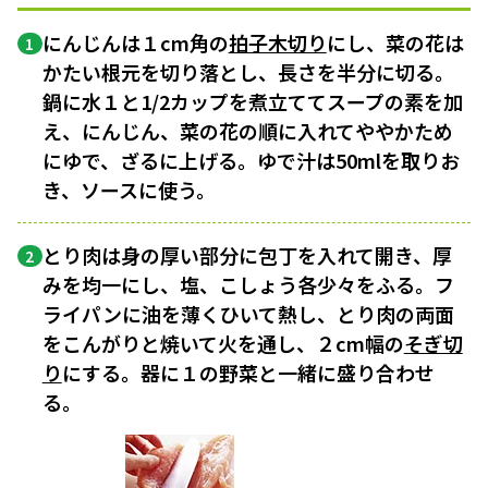
にんじんは１cm角の
拍子木切り
にし、菜の花は
1
かたい根元を切り落とし、長さを半分に切る。
鍋に水１と1/2カップを煮立ててスープの素を加
え、にんじん、菜の花の順に入れてややかため
にゆで、ざるに上げる。ゆで汁は50mlを取りお
き、ソースに使う。
とり肉は身の厚い部分に包丁を入れて開き、厚
2
みを均一にし、塩、こしょう各少々をふる。フ
ライパンに油を薄くひいて熱し、とり肉の両面
をこんがりと焼いて火を通し、２cm幅の
そぎ切
り
にする。器に１の野菜と一緒に盛り合わせ
る。